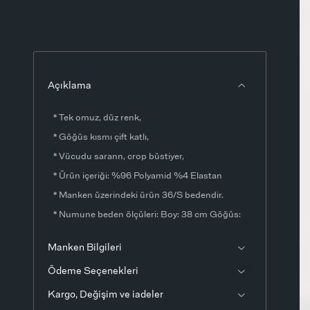
Açıklama
* Tek omuz, düz renk,
* Göğüs kısmı çift katlı,
* Vücudu sarann, crop büstiyer,
* Ürün içeriği: %96 Polyamid %4 Elastan
* Manken üzerindeki ürün 36/S bedendir.
* Numune beden ölçüleri: Boy: 38 cm Göğüs:
54 cm (1-3 cm değişiklik gösterebilir)
Manken Bilgileri
* Ürün çekimlerinde renkler, ışık farklılığından
Ödeme Seçenekleri
dolayı değişkenlik gösterebilir.
Kargo, Değişim ve iadeler