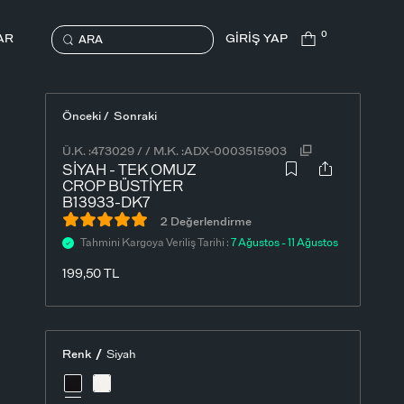
0
AR
GİRİŞ YAP
ARA
Önceki /
Sonraki
Ü.K. :
473029
/
/
M.K. :
ADX-0003515903
SIYAH - TEK OMUZ
CROP BÜSTIYER
B13933-DK7
2 Değerlendirme
Tahmini Kargoya Veriliş Tarihi :
7 Ağustos - 11 Ağustos
199,50
TL
/
Renk
Siyah