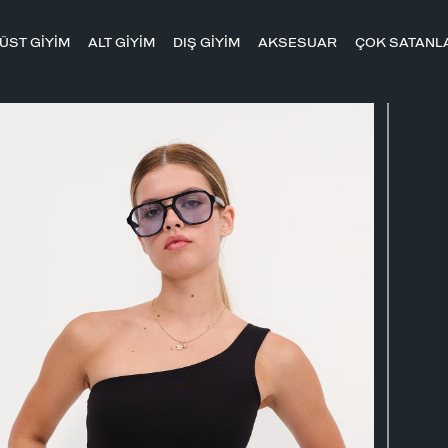
ÜST GİYİM
ALT GİYİM
DIŞ GİYİM
AKSESUAR
ÇOK SATANL