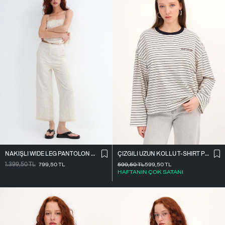
NAKIŞLI WIDE LEG PANTOLON PN01918
ÇIZGILI UZUN KOLLU T-SHIRT P10522
1.399,50
TL
799,50
TL
599,50
TL
599,50
TL
HAFTANIN ÇOK SATANI