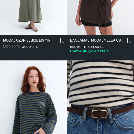
MODAL UZUN ELBISE E19745
BAĞLAMALI MODAL YELEK C8021
1.199,50
TL
499,50
TL
599,50
TL
599,50
TL
HAFTANIN ÇOK SATANI