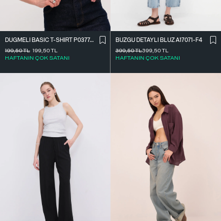
DÜĞMELI BASIC T-SHIRT P0377-K12
BÜZGÜ DETAYLI BLUZ A17071-F4
199,50
TL
199,50
TL
399,50
TL
399,50
TL
HAFTANIN ÇOK SATANI
HAFTANIN ÇOK SATANI