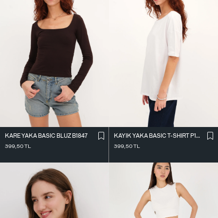
KARE YAKA BASIC BLUZ B1847
KAYIK YAKA BASIC T-SHIRT P1822
399,50
TL
399,50
TL