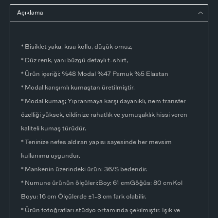
Açıklama
* Bisiklet yaka, kısa kollu, düşük omuz,
* Düz renk, yanı büzgü detaylı t-shirt,
* Ürün içeriği: %48 Modal %47 Pamuk %5 Elastan
* Modal karışımlı kumaştan üretilmiştir.
* Modal kumaş; Yıpranmaya karşı dayanıklı, nem transfer
özelliği yüksek, cildinize rahatlık ve yumuşaklık hissi veren
kaliteli kumaş türüdür.
* Teninize nefes aldıran yapısı sayesinde her mevsim
kullanıma uygundur.
* Mankenin üzerindeki ürün: 36/S bedendir.
* Numune ürünün ölçüleri:Boy: 61 cmGöğüs: 80 cmKol
Boyu: 16 cm Ölçülerde ±1-3 cm fark olabilir.
* Ürün fotoğrafları stüdyo ortamında çekilmiştir. Işık ve