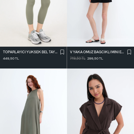
TOPARLAYICI YÜKSEK BEL TAYT TYT4000-R11
V YAKA OMUZ BAĞCIKLI MINI ELBISE E3394
449,50
TL
749,50
TL
299,50
TL