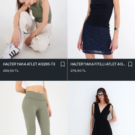
HALTER YAKA ATLET A13295-T3
HALTER YAKA FITILLI ATLET A13294-L7
259,50
TL
279,50
TL