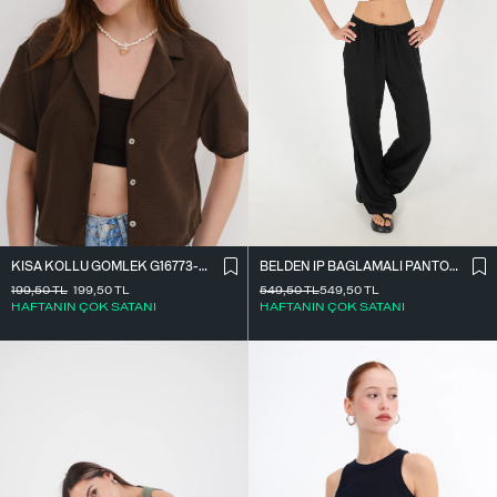
BELDEN İ̇P BAĞLAMALI PANTOLON PN16372-İ6
KISA KOLLU GÖMLEK G16773-Z8
549,50
TL
549,50
TL
199,50
TL
199,50
TL
HAFTANIN ÇOK SATANI
HAFTANIN ÇOK SATANI