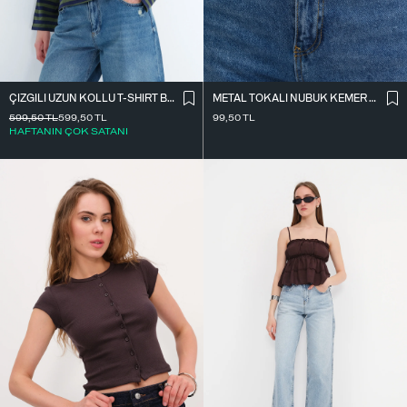
ÇIZGILI UZUN KOLLU T-SHIRT B10644
METAL TOKALI NUBUK KEMER K2004-1
599,50
TL
599,50
TL
99,50
TL
HAFTANIN ÇOK SATANI