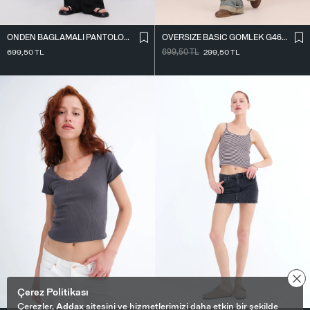
ÖNDEN BAĞLAMALI PANTOLON PN16791-W12
OVERSIZE BASIC GÖMLEK G4612-Z2
699,50
TL
699,50
TL
299,50
TL
Çerez Politikası
Çerezler,
Addax
sitesini ve hizmetlerimizi daha etkin bir şekilde