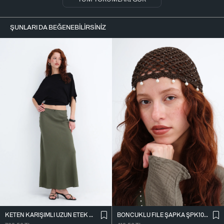
ŞUNLARI DA BEĞENEBILIRSINIZ
KETEN KARIŞIMLI UZUN ETEK E18087
BONCUKLU FILE ŞAPKA ŞPK1095