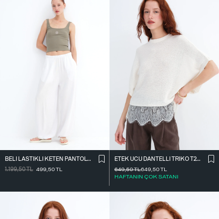
BELI LASTIKLI KETEN PANTOLON PN18273
ETEK UCU DANTELLI TRIKO T261025
1.199,50
TL
499,50
TL
649,50
TL
649,50
TL
HAFTANIN ÇOK SATANI