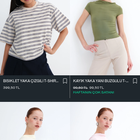
BISIKLET YAKA ÇIZGILI T-SHIRT P10680
KAYIK YAKA YANI BÜZGÜLÜ T-SHIRT P0653
399,50
TL
99,50
TL
99,50
TL
HAFTANIN ÇOK SATANI