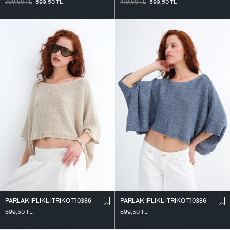
799,50
TL
399,50
TL
419,50
TL
399,50
TL
PARLAK İ̇PLIKLI TRIKO T10336
PARLAK İ̇PLIKLI TRIKO T10336
699,50
TL
699,50
TL