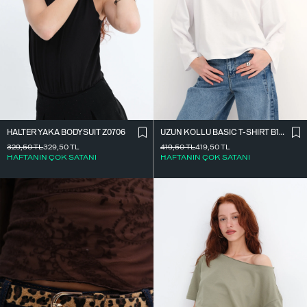
HALTER YAKA BODYSUIT Z0706
UZUN KOLLU BASIC T-SHIRT B10571
329,50
TL
329,50
TL
419,50
TL
419,50
TL
HAFTANIN ÇOK SATANI
HAFTANIN ÇOK SATANI