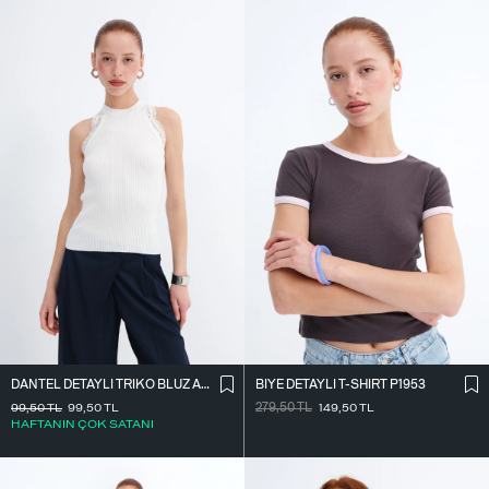
DANTEL DETAYLI TRIKO BLUZ A2957
BIYE DETAYLI T-SHIRT P1953
99,50
TL
99,50
TL
279,50
TL
149,50
TL
HAFTANIN ÇOK SATANI