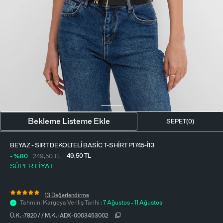
BLUZ
ETEK
BERE - ŞAPKA
T-SHIRT
FULAR-SAÇ BANDI
GÖMLEK
PARFÜM
BÜSTIYER
VÜCUT AKSESUARI
ELBISE
Bekleme Listeme Ekle
SEPET(
0
)
PIJAMA TAKIMI
BEYAZ - SIRT DEKOLTELI BASIC T-SHIRT P1745-I13
49,50
TL
- %80
249,50
TL
SÜPER FİYAT
13 Değerlendirme
Tahmini Kargoya Veriliş Tarihi :
7 Ağustos - 11 Ağustos
Ü.K. :
7820
/
/
M.K. :
ADX-0003453002