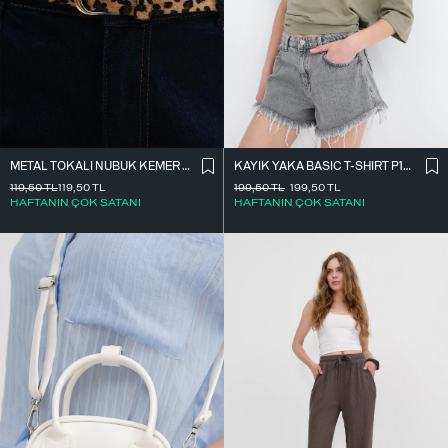
METAL TOKALI NUBUK KEMER K2003-1
KAYIK YAKA BASIC T-SHIRT P1822
119,50
TL
119,50
TL
199,50
TL
199,50
TL
HAFTANIN ÇOK SATANI
HAFTANIN ÇOK SATANI