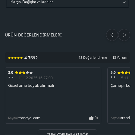
Kargo, Değişim ve iadeler
ÜRÜN DEĞERLENDIRMELERI
4.7692
13 Değerlendirme
13 Yorum
3.0
5.0
* *
11.12.2025 16:27:00
* *
5.11.20
Güzel ama büyük alınmalı
Çamaşır kulla
(0)
trendyol.com
trendyo
Kaynak
Kaynak
TÜM YORUMLARI GÖR