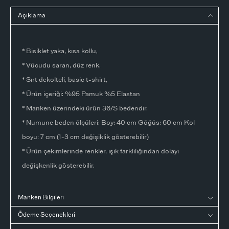
Açıklama
* Bisiklet yaka, kısa kollu,
* Vücudu saran, düz renk,
* Sırt dekolteli, basic t-shirt,
* Ürün içeriği: %95 Pamuk %5 Elastan
* Manken üzerindeki ürün 36/S bedendir.
* Numune beden ölçüleri: Boy: 40 cm Göğüs: 60 cm Kol
boyu: 7 cm (1-3 cm değişiklik gösterebilir)
* Ürün çekimlerinde renkler, ışık farklılığından dolayı
değişkenlik gösterebilir.
Manken Bilgileri
Ödeme Seçenekleri