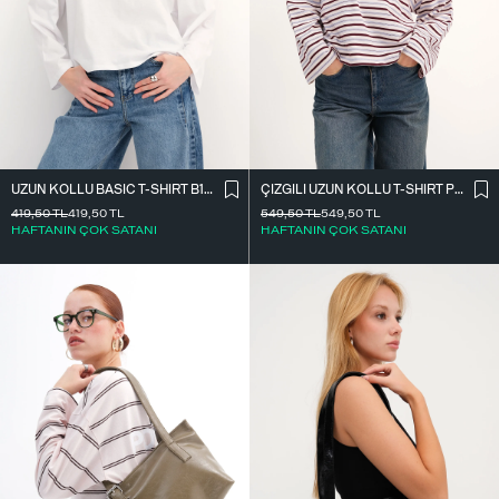
UZUN KOLLU BASIC T-SHIRT B10571
ÇIZGILI UZUN KOLLU T-SHIRT P10550
419,50
TL
419,50
TL
549,50
TL
549,50
TL
HAFTANIN ÇOK SATANI
HAFTANIN ÇOK SATANI