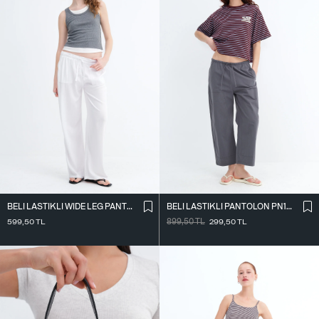
BELI LASTIKLI WIDE LEG PANTOLON PN2622
BELI LASTIKLI PANTOLON PN18178
599,50
TL
899,50
TL
299,50
TL