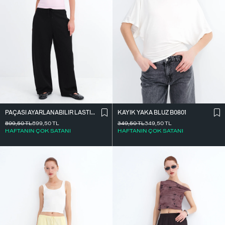
PAÇASI AYARLANABILIR LASTIKLI EŞOFMAN EŞF10690
KAYIK YAKA BLUZ B0801
899,50
TL
899,50
TL
349,50
TL
349,50
TL
HAFTANIN ÇOK SATANI
HAFTANIN ÇOK SATANI