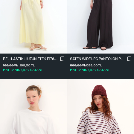
BELI LASTIKLI UZUN ETEK E17627
SATEN WIDE LEG PANTOLON PN17298
199,50
TL
199,50
TL
899,50
TL
899,50
TL
HAFTANIN ÇOK SATANI
HAFTANIN ÇOK SATANI