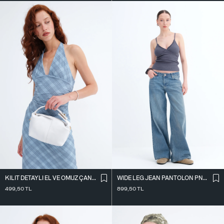
KILIT DETAYLI EL VE OMUZ ÇANTASI Ç41
WIDE LEG JEAN PANTOLON PN10030
499,50
TL
899,50
TL