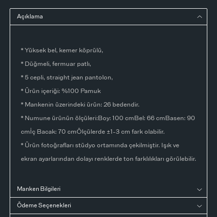
Açıklama
* Yüksek bel, kemer köprülü,
* Düğmeli, fermuar patlı,
* 5 cepli, straight jean pantolon,
* Ürün içeriği: %100 Pamuk
* Mankenin üzerindeki ürün: 26 bedendir.
* Numune ürünün ölçüleri:Boy: 100 cmBel: 66 cmBasen: 90
cmİç Bacak: 70 cmÖlçülerde ±1-3 cm fark olabilir.
* Ürün fotoğrafları stüdyo ortamında çekilmiştir. Işık ve
ekran ayarlarından dolayı renklerde ton farklılıkları görülebilir.
Manken Bilgileri
Ödeme Seçenekleri