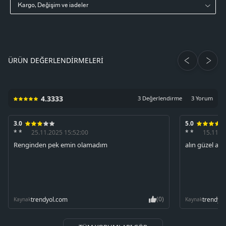
Kargo, Değişim ve iadeler
ÜRÜN DEĞERLENDIRMELERI
4.3333
3 Değerlendirme
3 Yorum
3.0
5.0
* *
25.11.2025 15:52:00
* *
15.11.2
Renginden pek emin olamadım
alın güzel ay
(0)
trendyol.com
trendyo
Kaynak
Kaynak