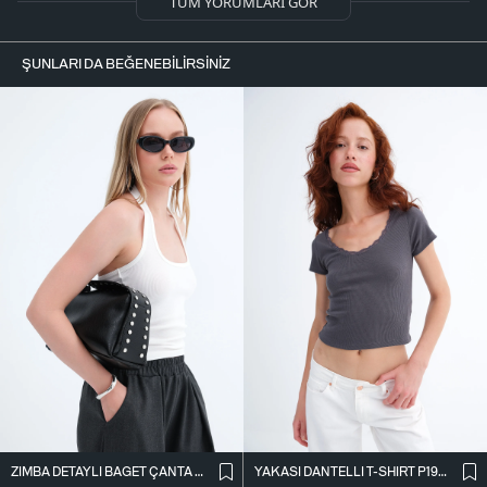
TÜM YORUMLARI GÖR
ŞUNLARI DA BEĞENEBILIRSINIZ
ZIMBA DETAYLI BAGET ÇANTA Ç1063
YAKASI DANTELLI T-SHIRT P19818