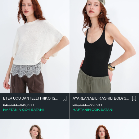
ETEK UCU DANTELLI TRIKO T261025
AYARLANABILIR ASKILI BODYSUIT Z2011
649,50
TL
649,50
TL
279,50
TL
279,50
TL
HAFTANIN ÇOK SATANI
HAFTANIN ÇOK SATANI