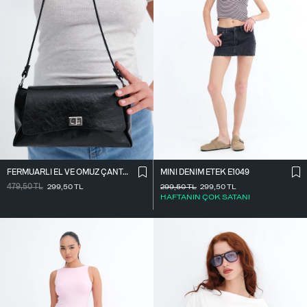
FERMUARLI EL VE OMUZ ÇANTASI Ç1070
MINI DENIM ETEK E1049
479,50
TL
299,50
TL
299,50
TL
299,50
TL
HAFTANIN ÇOK SATANI