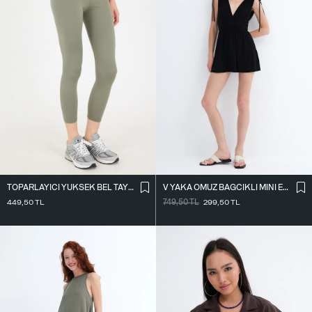
TOPARLAYICI YÜKSEK BEL TAYT TYT4000-R11
V YAKA OMUZ BAĞCIKLI MINI ELBISE E3394
449,50
TL
749,50
TL
299,50
TL