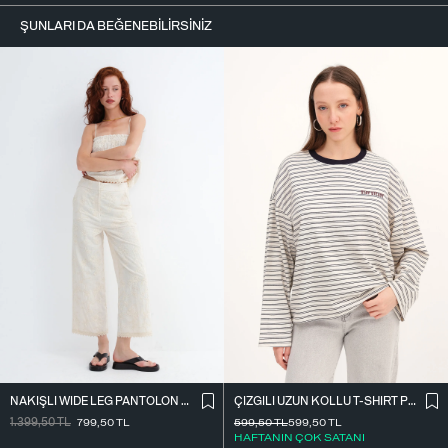
ŞUNLARI DA BEĞENEBILIRSINIZ
NAKIŞLI WIDE LEG PANTOLON PN01918
ÇIZGILI UZUN KOLLU T-SHIRT P10522
1.399,50
TL
799,50
TL
599,50
TL
599,50
TL
HAFTANIN ÇOK SATANI