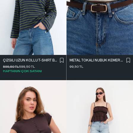
ÇIZGILI UZUN KOLLU T-SHIRT B10644
METAL TOKALI NUBUK KEMER K2004-1
599,50
TL
599,50
TL
99,50
TL
HAFTANIN ÇOK SATANI