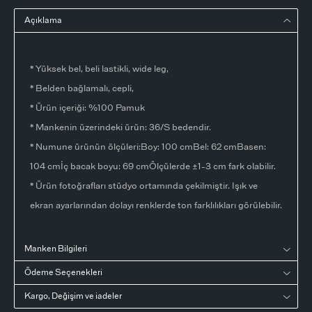
Açıklama
* Yüksek bel, beli lastikli, wide leg,
* Belden bağlamalı, cepli,
* Ürün içeriği: %100 Pamuk
* Mankenin üzerindeki ürün: 36/S bedendir.
* Numune ürünün ölçüleri:Boy: 100 cmBel: 62 cmBasen:
104 cmİç bacak boyu: 69 cmÖlçülerde ±1-3 cm fark olabilir.
* Ürün fotoğrafları stüdyo ortamında çekilmiştir. Işık ve
ekran ayarlarından dolayı renklerde ton farklılıkları görülebilir.
Manken Bilgileri
Ödeme Seçenekleri
Kargo, Değişim ve iadeler