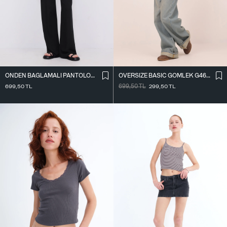
ÖNDEN BAĞLAMALI PANTOLON PN16791-W12
OVERSIZE BASIC GÖMLEK G4612-Z2
699,50
TL
699,50
TL
299,50
TL