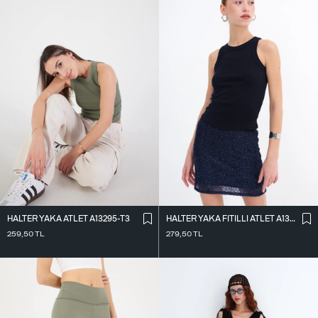
HALTER YAKA ATLET A13295-T3
HALTER YAKA FITILLI ATLET A13294-L7
259,50
TL
279,50
TL