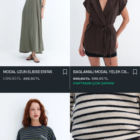
MODAL UZUN ELBISE E19745
BAĞLAMALI MODAL YELEK C8021
1.199,50
TL
499,50
TL
599,50
TL
599,50
TL
HAFTANIN ÇOK SATANI