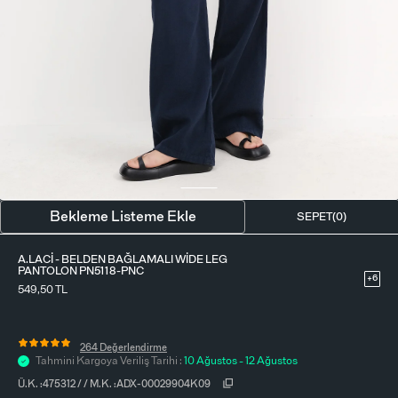
BLUZ
ETEK
BERE - ŞAPKA
T-SHIRT
FULAR-SAÇ BANDI
GÖMLEK
PARFÜM
BÜSTIYER
VÜCUT AKSESUARI
ELBISE
Bekleme Listeme Ekle
SEPET(
0
)
PIJAMA TAKIMI
A.LACI - BELDEN BAĞLAMALI WIDE LEG
PANTOLON PN5118-PNC
+6
549,50
TL
264 Değerlendirme
Tahmini Kargoya Veriliş Tarihi :
10 Ağustos - 12 Ağustos
Ü.K. :
475312
/
/
M.K. :
ADX-00029904K09