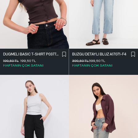
DÜĞMELI BASIC T-SHIRT P0377-K12
BÜZGÜ DETAYLI BLUZ A17071-F4
199,50
TL
199,50
TL
399,50
TL
399,50
TL
HAFTANIN ÇOK SATANI
HAFTANIN ÇOK SATANI