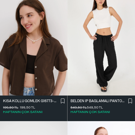
BELDEN İ̇P BAĞLAMALI PANTOLON PN16372-İ6
KISA KOLLU GÖMLEK G16773-Z8
549,50
TL
549,50
TL
199,50
TL
199,50
TL
HAFTANIN ÇOK SATANI
HAFTANIN ÇOK SATANI