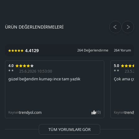
ÜRÜN DEĞERLENDIRMELERI
4.4129
264 Değerlendirme
264 Yorum
4.0
5.0
* *
25.6.2026 10:53:00
* *
23.5.20
güzel beğendim kumaşı ince tam yazlık
Çok ama çok 
(0)
trendyol.com
trendyo
Kaynak
Kaynak
TÜM YORUMLARI GÖR