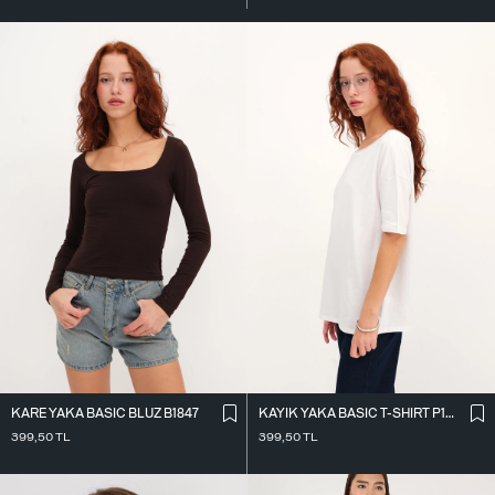
KARE YAKA BASIC BLUZ B1847
KAYIK YAKA BASIC T-SHIRT P1822
399,50
TL
399,50
TL