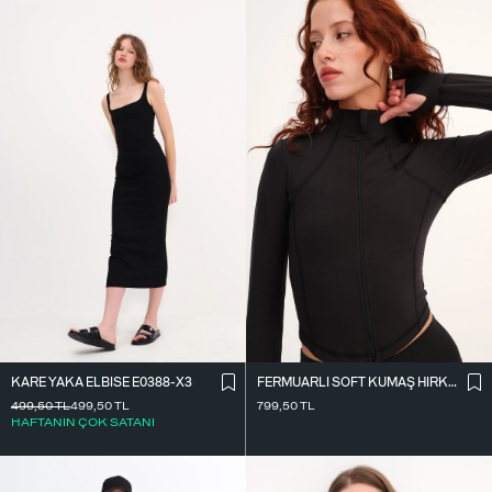
KARE YAKA ELBISE E0388-X3
FERMUARLI SOFT KUMAŞ HIRKA H0089
499,50
TL
499,50
TL
799,50
TL
HAFTANIN ÇOK SATANI