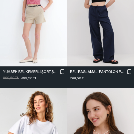
YÜKSEK BEL KEMERLI ŞORT Ş02336
BELI BAĞLAMALI PANTOLON PN17449
999,50
TL
499,50
TL
799,50
TL