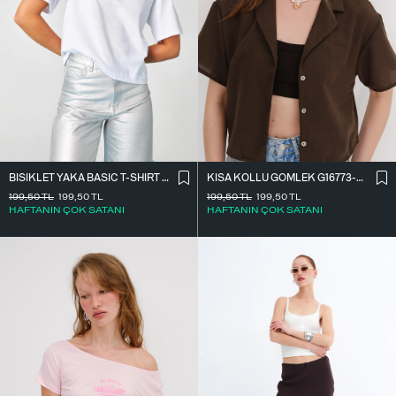
BISIKLET YAKA BASIC T-SHIRT P1002-E8
KISA KOLLU GÖMLEK G16773-Z8
199,50
TL
199,50
TL
199,50
TL
199,50
TL
HAFTANIN ÇOK SATANI
HAFTANIN ÇOK SATANI