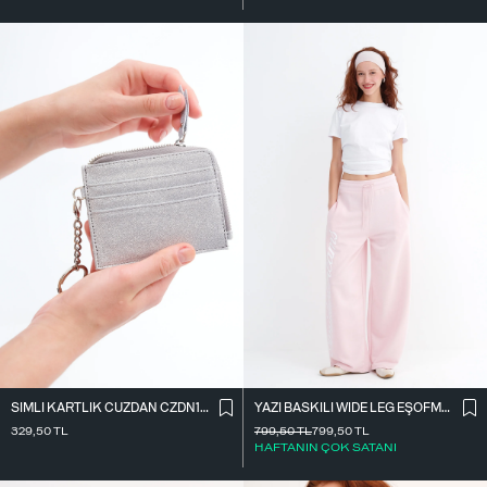
SIMLI KARTLIK CÜZDAN CZDN158
YAZI BASKILI WIDE LEG EŞOFMAN EŞF10698
329,50
TL
799,50
TL
799,50
TL
HAFTANIN ÇOK SATANI