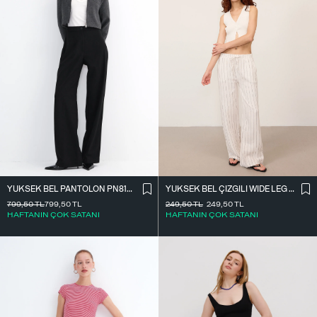
YÜKSEK BEL ÇIZGILI WIDE LEG PANTOLON PN13730-L4
YÜKSEK BEL PANTOLON PN8130-R4
249,50
TL
249,50
TL
799,50
TL
799,50
TL
HAFTANIN ÇOK SATANI
HAFTANIN ÇOK SATANI