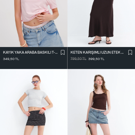
KAYIK YAKA ARABA BASKILI T-SHIRT P1802
KETEN KARIŞIMLI UZUN ETEK E18087
349,50
TL
799,50
TL
399,50
TL