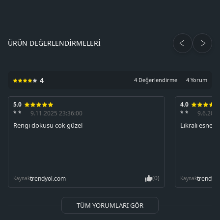
ÜRÜN DEĞERLENDIRMELERI
4
4 Değerlendirme
4 Yorum
5.0
4.0
* *
9.11.2025 23:36:00
* *
9.6.202
Rengi dokusu cok güzel
Likralı esnek 
(0)
trendyol.com
trendyo
Kaynak
Kaynak
TÜM YORUMLARI GÖR