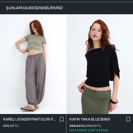
ŞUNLARI DA BEĞENEBILIRSINIZ
KARELI JOGGER PANTOLON PN18222
KAYIK YAKA BLUZ B0801
899,50
TL
349,50
TL
349,50
TL
HAFTANIN ÇOK SATANI