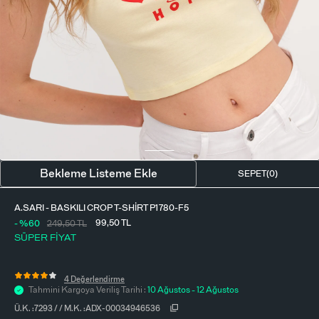
BLUZ
ETEK
BERE - ŞAPKA
T-SHIRT
FULAR-SAÇ BANDI
GÖMLEK
PARFÜM
BÜSTIYER
VÜCUT AKSESUARI
ELBISE
Bekleme Listeme Ekle
SEPET(
0
)
PIJAMA TAKIMI
A.SARI - BASKILI CROP T-SHIRT P1780-F5
99,50
TL
- %60
249,50
TL
SÜPER FİYAT
4 Değerlendirme
Tahmini Kargoya Veriliş Tarihi :
10 Ağustos - 12 Ağustos
Ü.K. :
7293
/
/
M.K. :
ADX-00034946536