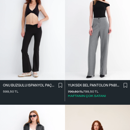
ÖNÜ BÜZGÜLÜ İ̇SPANYOL PAÇA TAYT TYT4009
YÜKSEK BEL PANTOLON PN8130-R4
599,50
TL
799,50
TL
799,50
TL
HAFTANIN ÇOK SATANI