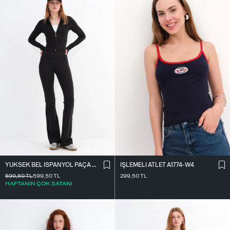
YÜKSEK BEL İ̇SPANYOL PAÇA TAYT TYT0048-E10
İ̇ŞLEMELI ATLET A1774-W4
599,50
TL
599,50
TL
299,50
TL
HAFTANIN ÇOK SATANI