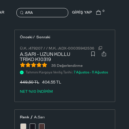
0
AR
GİRİŞ YAP
ARA
Önceki /
Sonraki
Ü.K. :
479207
/
/
M.K. :
ADX-00035942536
A.SARI - UZUN KOLLU
TRIKO K10319
35 Değerlendirme
Tahmini Kargoya Veriliş Tarihi :
7 Ağustos - 11 Ağustos
449,50
TL
404.55 TL
NET %10 İNDİRİM
/
Renk
A.Sarı