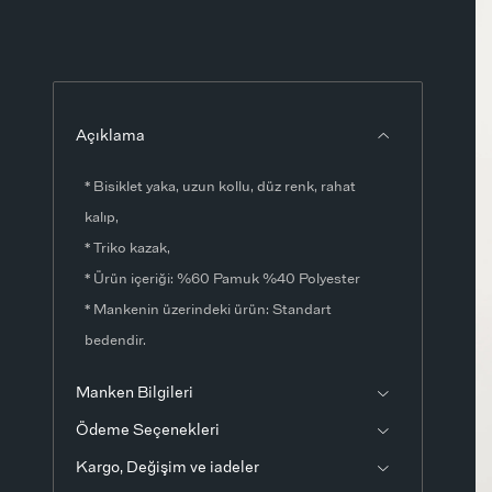
Açıklama
* Bisiklet yaka, uzun kollu, düz renk, rahat
kalıp,
* Triko kazak,
* Ürün içeriği: %60 Pamuk %40 Polyester
* Mankenin üzerindeki ürün: Standart
bedendir.
* Numune ürünün ölçüleri:Boy: 56 cmGöğüs:
Manken Bilgileri
110 cmKol Boyu: 41 cmÖlçülerde ±1-3 cm fark
Ödeme Seçenekleri
olabilir.
* Ürün fotoğrafları stüdyo ortamında
Kargo, Değişim ve iadeler