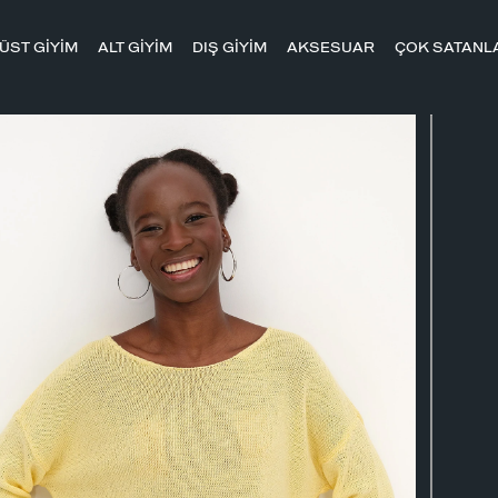
ÜST GİYİM
ALT GİYİM
DIŞ GİYİM
AKSESUAR
ÇOK SATANL