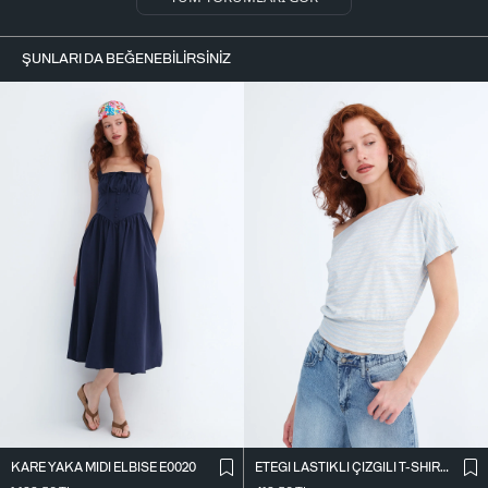
ŞUNLARI DA BEĞENEBILIRSINIZ
KARE YAKA MIDI ELBISE E0020
ETEĞI LASTIKLI ÇIZGILI T-SHIRT P10733