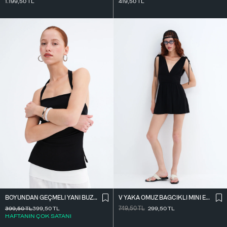
1.199,50
TL
419,50
TL
BOYUNDAN GEÇMELI YANI BÜZGÜLÜ BLUZ A390
V YAKA OMUZ BAĞCIKLI MINI ELBISE E3394
399,50
TL
399,50
TL
749,50
TL
299,50
TL
HAFTANIN ÇOK SATANI