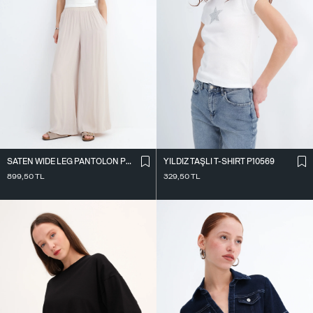
SATEN WIDE LEG PANTOLON PN17298
YILDIZ TAŞLI T-SHIRT P10569
899,50
TL
329,50
TL