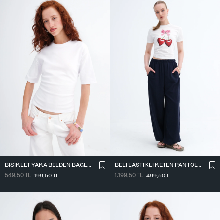
BISIKLET YAKA BELDEN BAĞLAMALI T-SHIRT P261071
BELI LASTIKLI KETEN PANTOLON PN18273
549,50
TL
199,50
TL
1.199,50
TL
499,50
TL