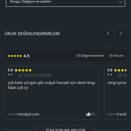
Kargo, Değişim ve iadeler
ÜRÜN DEĞERLENDIRMELERI
4.5
10 Değerlendirme
10 Yorum
5.0
3.0
* *
23.12.2025 19:39:00
* *
20.12.2
çok kalın yorgan gibi soğuk havaalr için ideal rengi
rengi gorseld
falan çok iyi
(0)
trendyol.com
trendyo
Kaynak
Kaynak
TÜM YORUMLARI GÖR