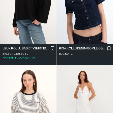
UZUN KOLLU BASIC T-SHIRT B10571
KISA KOLLU DENIM GÖMLEK G17600
419,50
TL
419,50
TL
899,50
TL
HAFTANIN ÇOK SATANI