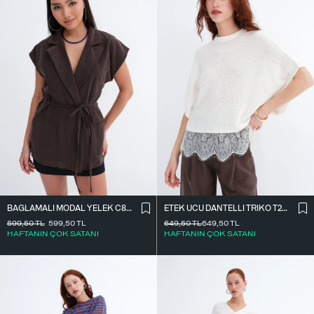
BAĞLAMALI MODAL YELEK C8021
ETEK UCU DANTELLI TRIKO T261025
599,50
TL
599,50
TL
649,50
TL
649,50
TL
HAFTANIN ÇOK SATANI
HAFTANIN ÇOK SATANI