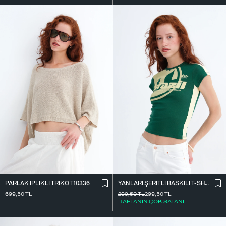
PARLAK İ̇PLIKLI TRIKO T10336
YANLARI ŞERITLI BASKILI T-SHIRT P9035
699,50
TL
299,50
TL
299,50
TL
HAFTANIN ÇOK SATANI