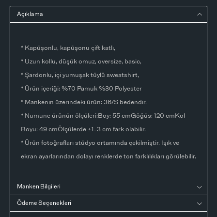
Açıklama
* Kapüşonlu, kapüşonu çift katlı,
* Uzun kollu, düşük omuz, oversize, basic,
* Şardonlu, içi yumuşak tüylü sweatshirt,
* Ürün içeriği: %70 Pamuk %30 Polyester
* Mankenin üzerindeki ürün: 36/S bedendir.
* Numune ürünün ölçüleri:Boy: 55 cmGöğüs: 120 cmKol
Boyu: 49 cmÖlçülerde ±1-3 cm fark olabilir.
* Ürün fotoğrafları stüdyo ortamında çekilmiştir. Işık ve
ekran ayarlarından dolayı renklerde ton farklılıkları görülebilir.
Manken Bilgileri
Ödeme Seçenekleri