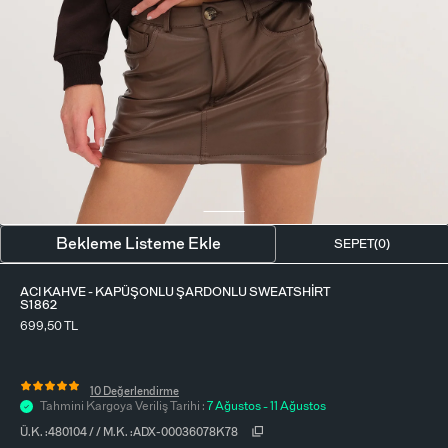
BLUZ
ETEK
BERE - ŞAPKA
T-SHIRT
FULAR-SAÇ BANDI
GÖMLEK
PARFÜM
BÜSTIYER
VÜCUT AKSESUARI
ELBISE
Bekleme Listeme Ekle
SEPET(
0
)
PIJAMA TAKIMI
ACI KAHVE - KAPÜŞONLU ŞARDONLU SWEATSHIRT
S1862
699,50
TL
10 Değerlendirme
Tahmini Kargoya Veriliş Tarihi :
7 Ağustos - 11 Ağustos
Ü.K. :
480104
/
/
M.K. :
ADX-00036078K78