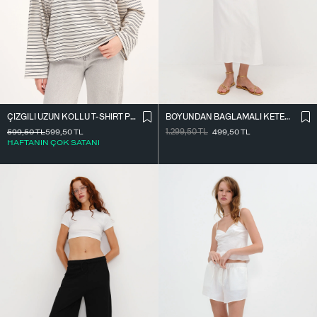
ÇIZGILI UZUN KOLLU T-SHIRT P10522
BOYUNDAN BAĞLAMALI KETEN KARIŞIMLI ELBISE E17497
599,50
TL
599,50
TL
1.299,50
TL
499,50
TL
HAFTANIN ÇOK SATANI