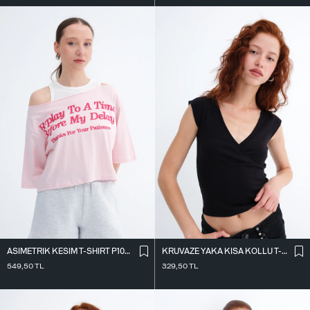
ASIMETRIK KESIM T-SHIRT P10719
KRUVAZE YAKA KISA KOLLU T-SHIRT P1949
549,50
TL
329,50
TL