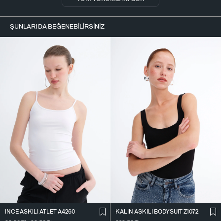
ŞUNLARI DA BEĞENEBILIRSINIZ
İ̇NCE ASKILI ATLET A4260
KALIN ASKILI BODYSUIT Z1072