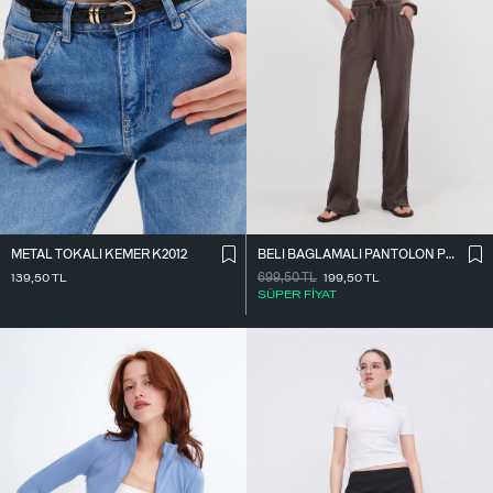
METAL TOKALI KEMER K2012
BELI BAĞLAMALI PANTOLON PN7043-PNF
139,50
TL
699,50
TL
199,50
TL
SÜPER FİYAT