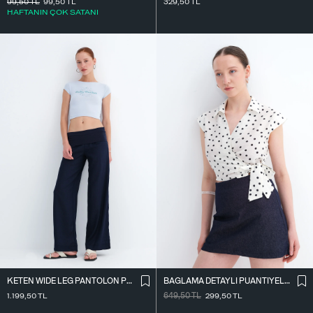
99,50
TL
99,50
TL
329,50
TL
HAFTANIN ÇOK SATANI
KETEN WIDE LEG PANTOLON PN18549
BAĞLAMA DETAYLI PUANTIYELI GÖMLEK G4655
1.199,50
TL
649,50
TL
299,50
TL