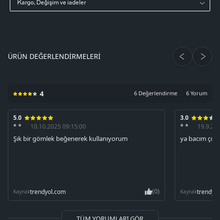
Kargo, Değişim ve iadeler
ÜRÜN DEĞERLENDIRMELERI
4
6 Değerlendirme
6 Yorum
5.0
3.0
* *
10.10.2025 09:15:00
* *
19.9.20
Şık bir gömlek beğenerek kullanıyorum
ya bacım çok 
(0)
trendyol.com
trendyo
Kaynak
Kaynak
TÜM YORUMLARI GÖR