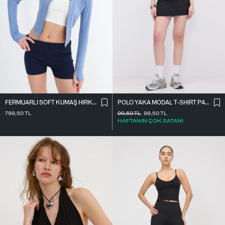
FERMUARLI SOFT KUMAŞ HIRKA H0089
POLO YAKA MODAL T-SHIRT P4311-H12
799,50
TL
99,50
TL
99,50
TL
HAFTANIN ÇOK SATANI