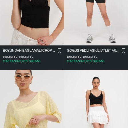
BOYUNDAN BAĞLAMALI CROP BLUZ B0300-T10
GÖĞÜS PEDLI ASKILI ATLET A0082-T4
149,50
TL
149,50
TL
199,50
TL
199,50
TL
HAFTANIN ÇOK SATANI
HAFTANIN ÇOK SATANI