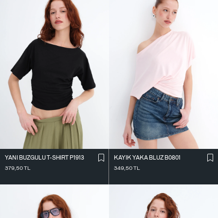
YANI BÜZGÜLÜ T-SHIRT P1913
KAYIK YAKA BLUZ B0801
379,50
TL
349,50
TL