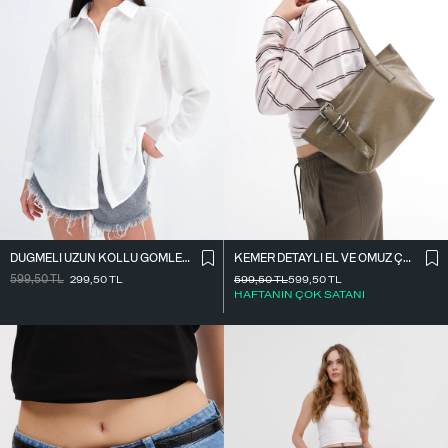
DÜĞMELI UZUN KOLLU GÖMLEK G18702
KEMER DETAYLI EL VE OMUZ ÇANTASI Ç11
599,50
TL
299,50
TL
599,50
TL
599,50
TL
HAFTANIN ÇOK SATANI