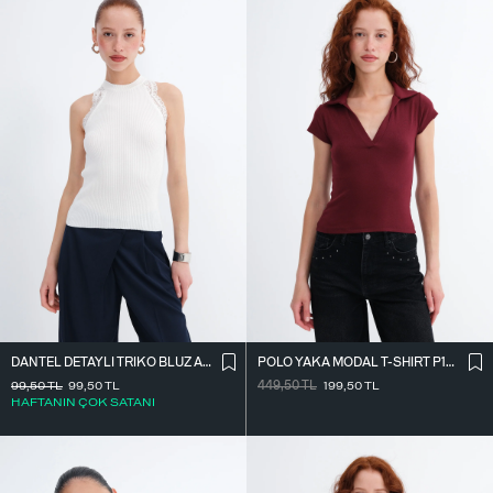
DANTEL DETAYLI TRIKO BLUZ A2957
POLO YAKA MODAL T-SHIRT P19578
99,50
TL
99,50
TL
449,50
TL
199,50
TL
HAFTANIN ÇOK SATANI