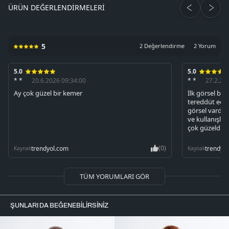
ÜRÜN DEĞERLENDIRMELERI
5
2 Değerlendirme
2 Yorum
5.0
5.0
* *
20.6.2026 09:34:00
* *
27.2.20
Ay çok güzel bir kemer
İlk görsel b
tereddüt ede
görsel vardı di
ve kullanışlı 
çok güzeldi 
(0)
trendyol.com
trendyo
Kaynak
Kaynak
TÜM YORUMLARI GÖR
ŞUNLARI DA BEĞENEBILIRSINIZ