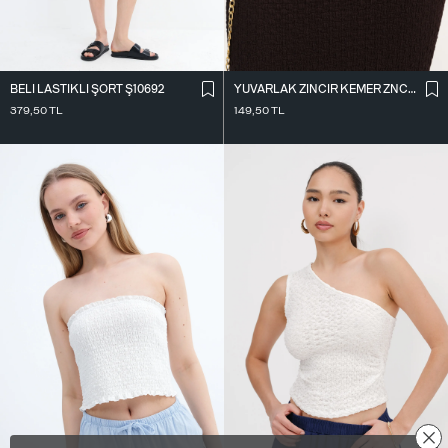
BELI LASTIKLI ŞORT Ş10692
YUVARLAK ZINCIR KEMER ZNCR104
379,50
TL
149,50
TL