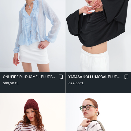
ÖNÜ FIRFIRLI DÜĞMELI BLUZ B2198
YARASA KOLLU MODAL BLUZ B12345
599,50
TL
699,50
TL