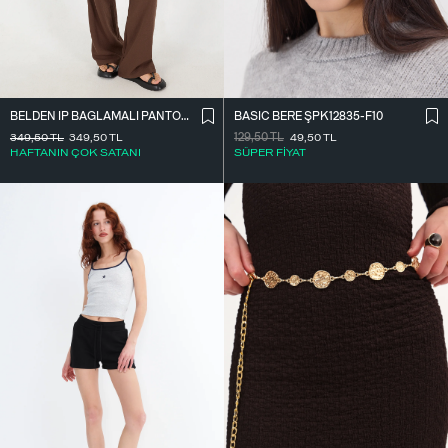
BASIC BERE ŞPK12835-F10
BELDEN İ̇P BAĞLAMALI PANTOLON PN16372-İ6
129,50
TL
49,50
TL
349,50
TL
349,50
TL
SÜPER FİYAT
HAFTANIN ÇOK SATANI