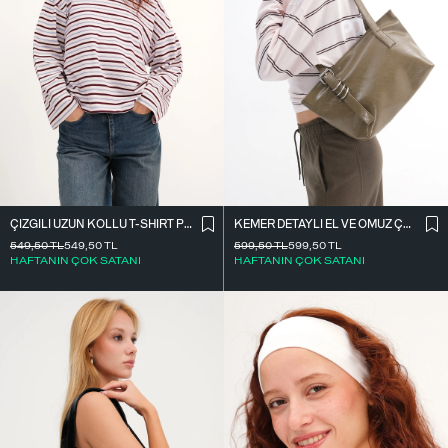
ÇIZGILI UZUN KOLLU T-SHIRT P10550
KEMER DETAYLI EL VE OMUZ ÇANTASI Ç11
549,50
TL
549,50
TL
599,50
TL
599,50
TL
HAFTANIN ÇOK SATANI
HAFTANIN ÇOK SATANI