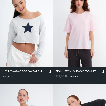
KAYIK YAKA CROP SWEATSHIRT S10702
BISIKLET YAKA BASIC T-SHIRT P1902
499,50
TL
329,50
TL
199,50
TL