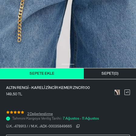
BLUZ
ETEK
BERE - ŞAPKA
T-SHIRT
FULAR-SAÇ BANDI
GÖMLEK
PARFÜM
BÜSTIYER
VÜCUT AKSESUARI
ELBISE
SEPETE EKLE
SEPET(
0
)
PIJAMA TAKIMI
ALTIN RENGI - KARELI ZINCIR KEMER ZNCR100
+1
149,50
TL
2 Değerlendirme
Tahmini Kargoya Veriliş Tarihi :
7 Ağustos - 11 Ağustos
Ü.K. :
478913
/
/
M.K. :
ADX-00035849665