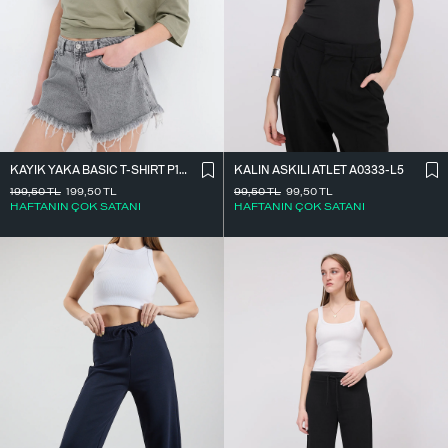
KAYIK YAKA BASIC T-SHIRT P1822
KALIN ASKILI ATLET A0333-L5
199,50
TL
199,50
TL
99,50
TL
99,50
TL
HAFTANIN ÇOK SATANI
HAFTANIN ÇOK SATANI