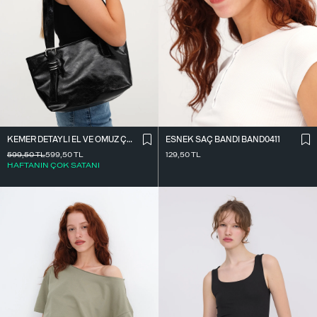
KEMER DETAYLI EL VE OMUZ ÇANTASI Ç11
ESNEK SAÇ BANDI BAND0411
599,50
TL
599,50
TL
129,50
TL
HAFTANIN ÇOK SATANI