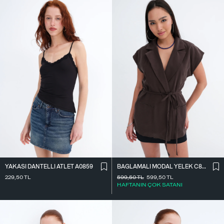
YAKASI DANTELLI ATLET A0859
BAĞLAMALI MODAL YELEK C8021
229,50
TL
599,50
TL
599,50
TL
HAFTANIN ÇOK SATANI