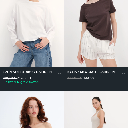
UZUN KOLLU BASIC T-SHIRT B10571
KAYIK YAKA BASIC T-SHIRT P1805
419,50
TL
419,50
TL
299,50
TL
199,50
TL
HAFTANIN ÇOK SATANI