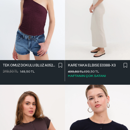
TEK OMUZ DOKULU BLUZ A0522-E2
KARE YAKA ELBISE E0388-X3
249,50
TL
149,50
TL
499,50
TL
499,50
TL
HAFTANIN ÇOK SATANI