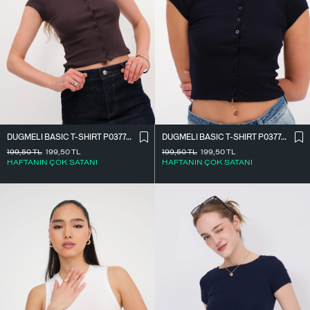
DÜĞMELI BASIC T-SHIRT P0377-K12
DÜĞMELI BASIC T-SHIRT P0377-K12
199,50
TL
199,50
TL
199,50
TL
199,50
TL
HAFTANIN ÇOK SATANI
HAFTANIN ÇOK SATANI