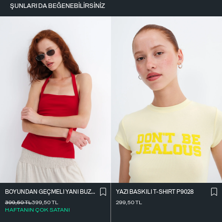
ŞUNLARI DA BEĞENEBILIRSINIZ
BOYUNDAN GEÇMELI YANI BÜZGÜLÜ BLUZ A390
YAZI BASKILI T-SHIRT P9028
399,50
TL
399,50
TL
299,50
TL
HAFTANIN ÇOK SATANI