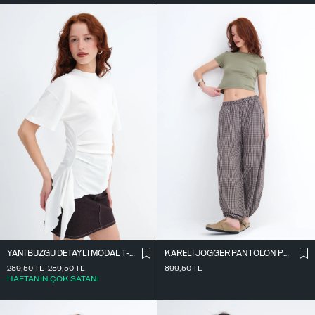
YANI BÜZGÜ DETAYLI MODAL T-SHIRT P19493
KARELI JOGGER PANTOLON PN18222
289,50
TL
289,50
TL
899,50
TL
HAFTANIN ÇOK SATANI