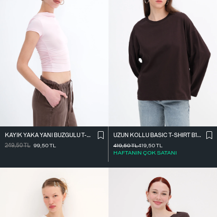
KAYIK YAKA YANI BÜZGÜLÜ T-SHIRT P0653
UZUN KOLLU BASIC T-SHIRT B10571
249,50
TL
99,50
TL
419,50
TL
419,50
TL
HAFTANIN ÇOK SATANI