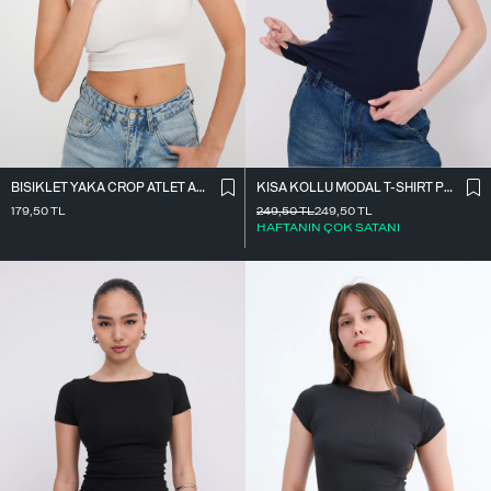
BISIKLET YAKA CROP ATLET A3501
KISA KOLLU MODAL T-SHIRT P4298-S7
179,50
TL
249,50
TL
249,50
TL
HAFTANIN ÇOK SATANI