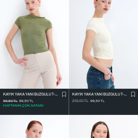
KAYIK YAKA YANI BÜZGÜLÜ T-SHIRT P0653
KAYIK YAKA YANI BÜZGÜLÜ T-SHIRT P0653
99,50
TL
99,50
TL
249,50
TL
99,50
TL
HAFTANIN ÇOK SATANI