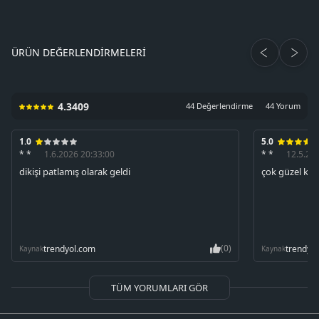
ÜRÜN DEĞERLENDIRMELERI
4.3409
44 Değerlendirme
44 Yorum
1.0
5.0
* *
1.6.2026 20:33:00
* *
12.5.20
dikişi patlamış olarak geldi
çok güzel kalı
(0)
trendyol.com
trendyo
Kaynak
Kaynak
TÜM YORUMLARI GÖR