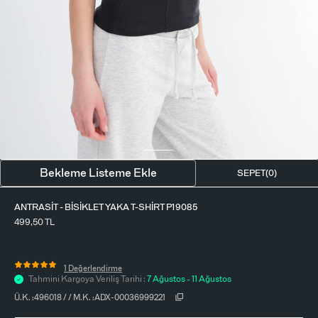
BLUZ
ETEK
BERE - ŞAPKA
T-SHIRT
FULAR-SAÇ BANDI
GÖMLEK
PARFÜM
BÜSTIYER
VÜCUT AKSESUARI
ELBISE
Bekleme Listeme Ekle
SEPET(
0
)
PIJAMA TAKIMI
ANTRASIT - BISIKLET YAKA T-SHIRT P19085
499,50
TL
1 Değerlendirme
Tahmini Kargoya Veriliş Tarihi :
7 Ağustos - 11 Ağustos
Ü.K. :
496018
/
/
M.K. :
ADX-00036999221