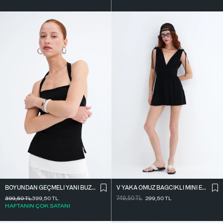
BOYUNDAN GEÇMELI YANI BÜZGÜLÜ BLUZ A390
V YAKA OMUZ BAĞCIKLI MINI ELBISE E3394
399,50
TL
399,50
TL
749,50
TL
299,50
TL
HAFTANIN ÇOK SATANI