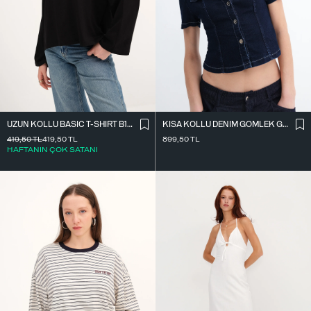
UZUN KOLLU BASIC T-SHIRT B10571
KISA KOLLU DENIM GÖMLEK G17600
419,50
TL
419,50
TL
899,50
TL
HAFTANIN ÇOK SATANI