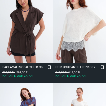
BAĞLAMALI MODAL YELEK C8021
ETEK UCU DANTELLI TRIKO T261025
599,50
TL
599,50
TL
649,50
TL
649,50
TL
HAFTANIN ÇOK SATANI
HAFTANIN ÇOK SATANI