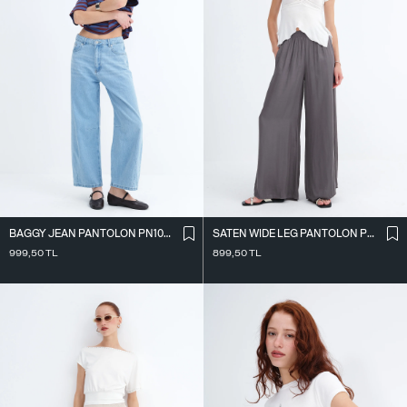
BAGGY JEAN PANTOLON PN10027
SATEN WIDE LEG PANTOLON PN17298
999,50
TL
899,50
TL