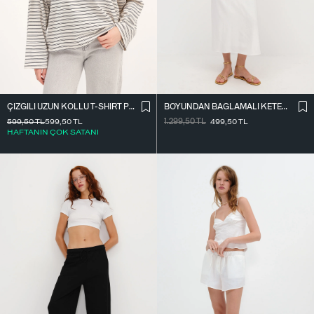
ÇIZGILI UZUN KOLLU T-SHIRT P10522
BOYUNDAN BAĞLAMALI KETEN KARIŞIMLI ELBISE E17497
599,50
TL
599,50
TL
1.299,50
TL
499,50
TL
HAFTANIN ÇOK SATANI