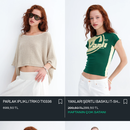
PARLAK İ̇PLIKLI TRIKO T10336
YANLARI ŞERITLI BASKILI T-SHIRT P9035
699,50
TL
299,50
TL
299,50
TL
HAFTANIN ÇOK SATANI