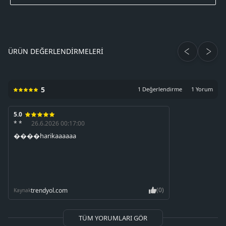
ÜRÜN DEĞERLENDIRMELERI
5
1 Değerlendirme
1 Yorum
5.0
* *
26.6.2026 00:17:00
����harikaaaaaa
(0)
trendyol.com
Kaynak
TÜM YORUMLARI GÖR