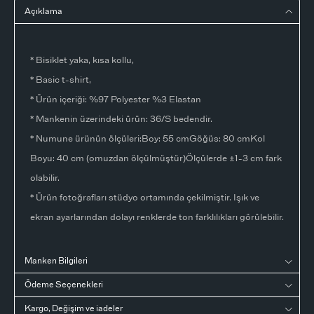
Açıklama
* Bisiklet yaka, kısa kollu,
* Basic t-shirt,
* Ürün içeriği: %97 Polyester %3 Elastan
* Mankenin üzerindeki ürün: 36/S bedendir.
* Numune ürünün ölçüleri:Boy: 55 cmGöğüs: 80 cmKol
Boyu: 40 cm (omuzdan ölçülmüştür)Ölçülerde ±1-3 cm fark
olabilir.
* Ürün fotoğrafları stüdyo ortamında çekilmiştir. Işık ve
ekran ayarlarından dolayı renklerde ton farklılıkları görülebilir.
Manken Bilgileri
Ödeme Seçenekleri
Kargo, Değişim ve iadeler