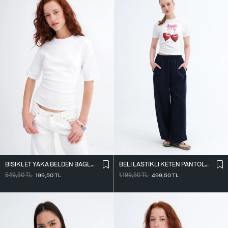
BISIKLET YAKA BELDEN BAĞLAMALI T-SHIRT P261071
BELI LASTIKLI KETEN PANTOLON PN18273
549,50
TL
199,50
TL
1.199,50
TL
499,50
TL