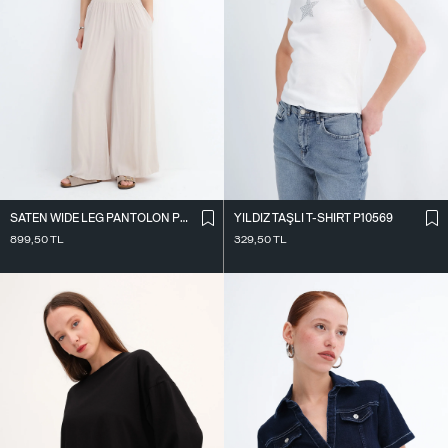
SATEN WIDE LEG PANTOLON PN17298
YILDIZ TAŞLI T-SHIRT P10569
899,50
TL
329,50
TL