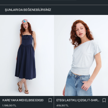
ŞUNLARI DA BEĞENEBILIRSINIZ
KARE YAKA MIDI ELBISE E0020
ETEĞI LASTIKLI ÇIZGILI T-SHIRT P10733
1.199,50
TL
419,50
TL