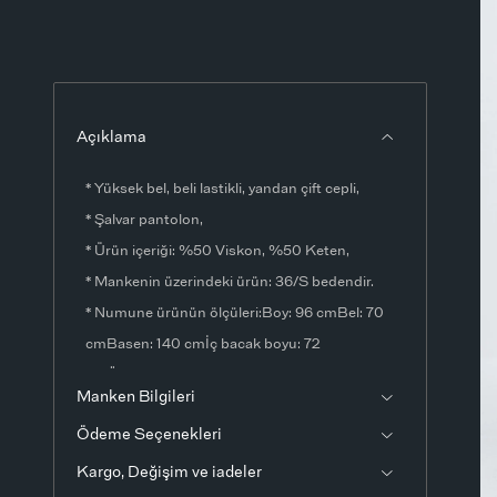
Açıklama
* Yüksek bel, beli lastikli, yandan çift cepli,
* Şalvar pantolon,
* Ürün içeriği: %50 Viskon, %50 Keten,
* Mankenin üzerindeki ürün: 36/S bedendir.
* Numune ürünün ölçüleri:Boy: 96 cmBel: 70
cmBasen: 140 cmİç bacak boyu: 72
cmÖlçülerde ±1-3 cm fark olabilir.
Manken Bilgileri
* Ürün fotoğrafları stüdyo ortamında
Ödeme Seçenekleri
çekilmiştir. Işık ve ekran ayarlarından dolayı
renklerde ton farklılıkları görülebilir.
Kargo, Değişim ve iadeler