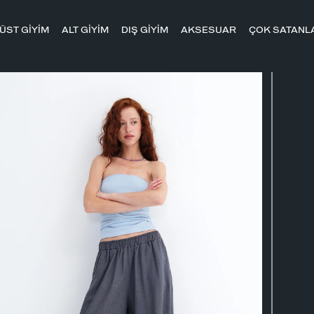
ÜST GİYİM
ALT GİYİM
DIŞ GİYİM
AKSESUAR
ÇOK SATANL