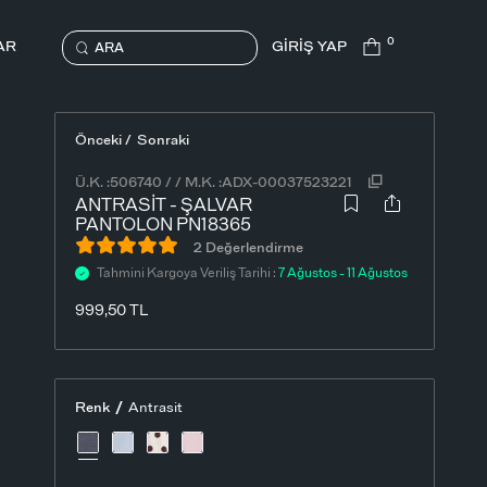
0
AR
GİRİŞ YAP
ARA
Önceki /
Sonraki
Ü.K. :
506740
/
/
M.K. :
ADX-00037523221
ANTRASIT - ŞALVAR
PANTOLON PN18365
2 Değerlendirme
Tahmini Kargoya Veriliş Tarihi :
7 Ağustos - 11 Ağustos
999,50
TL
/
Renk
Antrasit