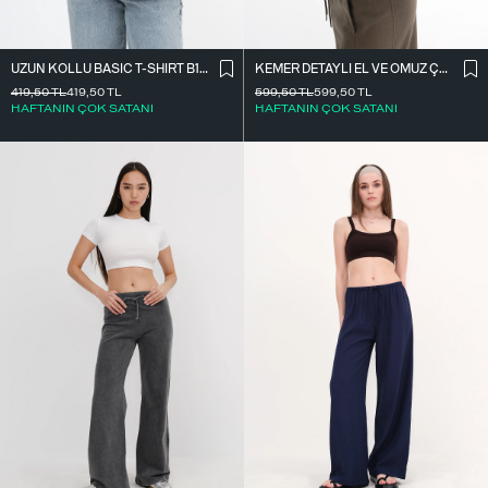
UZUN KOLLU BASIC T-SHIRT B10571
KEMER DETAYLI EL VE OMUZ ÇANTASI Ç11
419,50
TL
419,50
TL
599,50
TL
599,50
TL
HAFTANIN ÇOK SATANI
HAFTANIN ÇOK SATANI