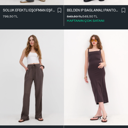
SOLUK EFEKTLI EŞOFMAN EŞF10455-E7
BELDEN İ̇P BAĞLAMALI PANTOLON PN10450-K7
799,50
TL
549,50
TL
549,50
TL
HAFTANIN ÇOK SATANI