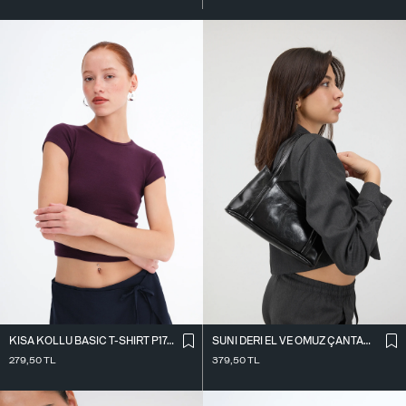
SUNI DERI EL VE OMUZ ÇANTASI Ç09-G11
KISA KOLLU BASIC T-SHIRT P1742-L10
379,50
TL
279,50
TL