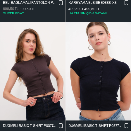
BELI BAĞLAMALI PANTOLON PN7043-PNF
KARE YAKA ELBISE E0388-X3
699,50
TL
199,50
TL
499,50
TL
499,50
TL
SÜPER FİYAT
HAFTANIN ÇOK SATANI
DÜĞMELI BASIC T-SHIRT P0377-K12
DÜĞMELI BASIC T-SHIRT P0377-K12