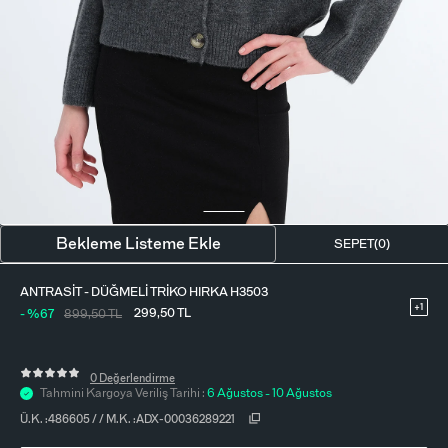
BLUZ
ETEK
BERE - ŞAPKA
T-SHIRT
FULAR-SAÇ BANDI
GÖMLEK
PARFÜM
BÜSTIYER
VÜCUT AKSESUARI
ELBISE
Bekleme Listeme Ekle
SEPET(
0
)
PIJAMA TAKIMI
ANTRASIT - DÜĞMELI TRIKO HIRKA H3503
+1
299,50
TL
- %67
899,50
TL
0 Değerlendirme
Tahmini Kargoya Veriliş Tarihi :
6 Ağustos - 10 Ağustos
Ü.K. :
486605
/
/
M.K. :
ADX-00036289221