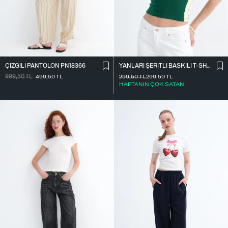
ÇIZGILI PANTOLON PN18366
YANLARI ŞERITLI BASKILI T-SHIRT P9035
999,50
TL
499,50
TL
299,50
TL
299,50
TL
HAFTANIN ÇOK SATANI