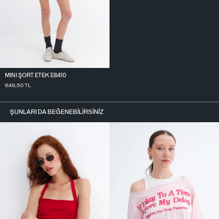
MINI ŞORT ETEK E8410
649,50
TL
ŞUNLARI DA BEĞENEBILIRSINIZ