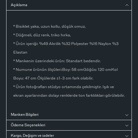
Açıklama
* Bisiklet yaka, uzun kollu, düşük omuz,
* Düğmeli, düz renk, triko hırka,
* Ürün içeriği: %49 Akrilik %32 Polyester %16 Naylon %3
Elastan
* Mankenin üzerindeki ürün: Standart bedendir.
* Numune ürünün ölçüleri:Boy: 58 cmGöğüs: 120 cmKol
Boyu: 47 cm Ölçülerde ±1-3 cm fark olabilir.
* Ürün fotoğrafları stüdyo ortamında çekilmiştir. Işık ve
ekran ayarlarından dolayı renklerde ton farklılıkları görülebilir.
Manken Bilgileri
Ödeme Seçenekleri
Kargo, Değişim ve iadeler