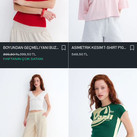
BOYUNDAN GEÇMELI YANI BÜZGÜLÜ BLUZ A390
ASIMETRIK KESIM T-SHIRT P10719
399,50
TL
399,50
TL
549,50
TL
HAFTANIN ÇOK SATANI