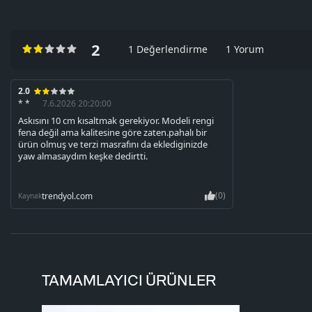
2
1 Değerlendirme
1 Yorum
2.0
* *
7.6.2026 20:20:00
Askısını 10 cm kısaltmak gerekiyor. Modeli rengi
fena değil ama kalitesine göre zaten.pahalı bir
ürün olmuş ve terzi masrafını da eklediginizde
yaw almasaydım keşke dedirtti.
(0)
trendyol.com
Kaynak
TAMAMLAYICI ÜRÜNLER