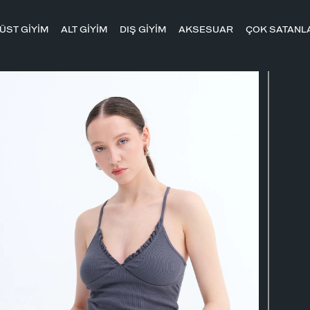
ÜST GİYİM
ALT GİYİM
DIŞ GİYİM
AKSESUAR
ÇOK SATANL