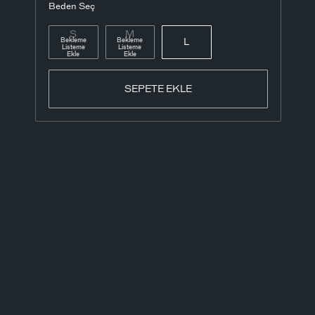
Beden Seç
S
M
Bekleme
Bekleme
L
Listeme
Listeme
Ekle
Ekle
SEPETE EKLE