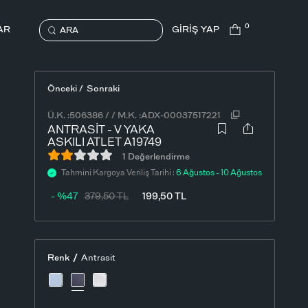
0
AR
GİRİŞ YAP
ARA
Önceki /
Sonraki
Ü.K. :
506386
/
/
M.K. :
ADX-00037517221
ANTRASIT - V YAKA
ASKILI ATLET A19749
1 Değerlendirme
Tahmini Kargoya Veriliş Tarihi :
6 Ağustos - 10 Ağustos
- %47
379,50
TL
199,50
TL
/
Renk
Antrasit