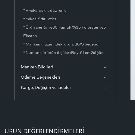
* V yaka, askılı, düz renk,
* Yakası fırfırlı atlet,
* Ürün içeriği: %60 Pamuk %35 Polyester %5
Elastan
* Mankenin üzerindeki ürün: 36/S bedendir.
* Numune ürünün ölçüleri:Boy: 51 cmGöğüs:
56 cmÖlçülerde ±1-3 cm fark olabilir.
Manken Bilgileri
* Ürün fotoğrafları stüdyo ortamında
Ödeme Seçenekleri
çekilmiştir. Işık ve ekran ayarlarından dolayı
renklerde ton farklılıkları görülebilir.
Kargo, Değişim ve iadeler
ÜRÜN DEĞERLENDIRMELERI