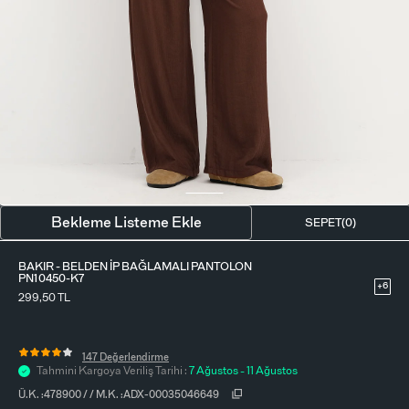
BLUZ
ETEK
BERE - ŞAPKA
T-SHIRT
FULAR-SAÇ BANDI
GÖMLEK
PARFÜM
BÜSTIYER
VÜCUT AKSESUARI
ELBISE
Bekleme Listeme Ekle
SEPET(
0
)
PIJAMA TAKIMI
BAKIR - BELDEN İP BAĞLAMALI PANTOLON
PN10450-K7
+6
299,50
TL
147 Değerlendirme
Tahmini Kargoya Veriliş Tarihi :
7 Ağustos - 11 Ağustos
Ü.K. :
478900
/
/
M.K. :
ADX-00035046649