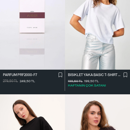
PARFÜM PRF2000-F7
BISIKLET YAKA BASIC T-SHIRT P1002-E8
279,50
TL
249,50
TL
199,50
TL
199,50
TL
HAFTANIN ÇOK SATANI