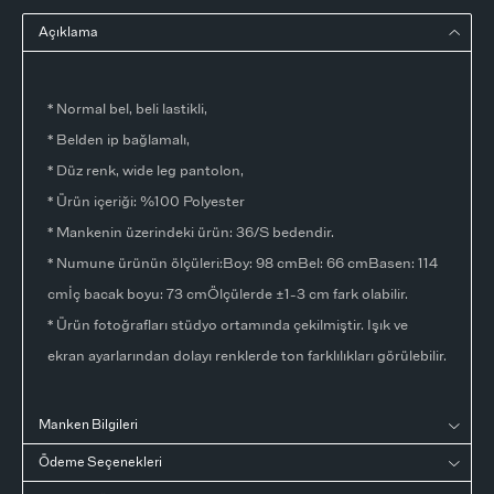
Açıklama
* Normal bel, beli lastikli,
* Belden ip bağlamalı,
* Düz renk, wide leg pantolon,
* Ürün içeriği: %100 Polyester
* Mankenin üzerindeki ürün: 36/S bedendir.
* Numune ürünün ölçüleri:Boy: 98 cmBel: 66 cmBasen: 114
cmİç bacak boyu: 73 cmÖlçülerde ±1-3 cm fark olabilir.
* Ürün fotoğrafları stüdyo ortamında çekilmiştir. Işık ve
ekran ayarlarından dolayı renklerde ton farklılıkları görülebilir.
Manken Bilgileri
Ödeme Seçenekleri