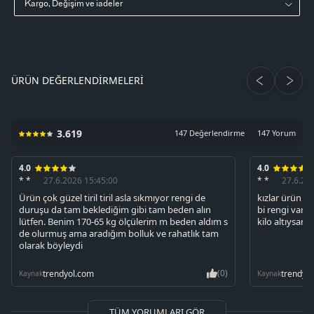
Kargo, Değişim ve iadeler
ÜRÜN DEĞERLENDIRMELERI
3.619
147 Değerlendirme
147 Yorum
4.0
4.0
* *
27.6.2026 15:45:00
* *
27.6.20
Ürün çok güzel tiril tiril asla sıkmıyor rengi de
kızlar ürün gü
duruşu da tam beklediğim gibi tam beden alın
bi rengi var 
lütfen. Benim 170-65 kg ölçülerim m beden aldım s
kilo altıysan
de olurmuş ama aradığım bolluk ve rahatlık tam
olarak böyleydi
(0)
trendyol.com
trendyo
Kaynak
Kaynak
TÜM YORUMLARI GÖR