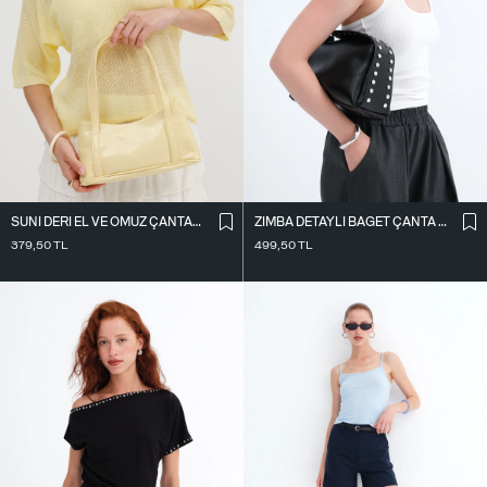
SUNI DERI EL VE OMUZ ÇANTASI Ç09-G11
ZIMBA DETAYLI BAGET ÇANTA Ç1063
379,50
TL
499,50
TL