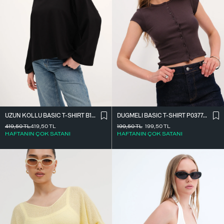
UZUN KOLLU BASIC T-SHIRT B10571
DÜĞMELI BASIC T-SHIRT P0377-K12
419,50
TL
419,50
TL
199,50
TL
199,50
TL
HAFTANIN ÇOK SATANI
HAFTANIN ÇOK SATANI