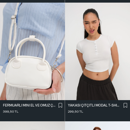
FERMUARLI MINI EL VE OMUZ ÇANTASI Ç6007-G9
YAKASI ÇITÇITLI MODAL T-SHIRT P0346-İ12
399,50
TL
299,50
TL