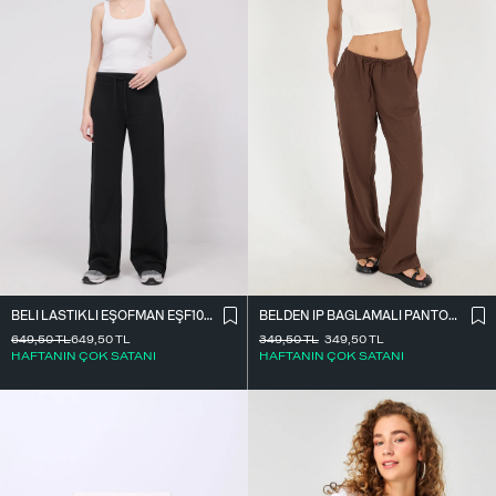
BELDEN İ̇P BAĞLAMALI PANTOLON PN16372-İ6
BELI LASTIKLI EŞOFMAN EŞF10308-P10
349,50
TL
349,50
TL
649,50
TL
649,50
TL
HAFTANIN ÇOK SATANI
HAFTANIN ÇOK SATANI