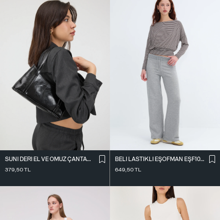
SUNI DERI EL VE OMUZ ÇANTASI Ç09-G11
BELI LASTIKLI EŞOFMAN EŞF10308-P10
379,50
TL
649,50
TL