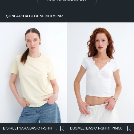
ŞUNLARI DA BEĞENEBILIRSINIZ
BISIKLET YAKA BASIC T-SHIRT P4322-1
DÜĞMELI BASIC T-SHIRT P0456