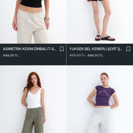
ASIMETRIK KESIM ZIMBALI T-SHIRT P0994
YÜKSEK BEL KEMERLI ŞORT Ş02336
549,50
TL
999,50
TL
499,50
TL