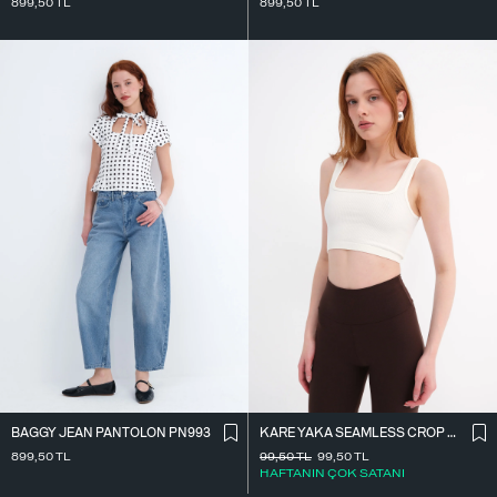
899,50
TL
899,50
TL
BAGGY JEAN PANTOLON PN993
KARE YAKA SEAMLESS CROP ATLET A0187-L5
899,50
TL
99,50
TL
99,50
TL
HAFTANIN ÇOK SATANI