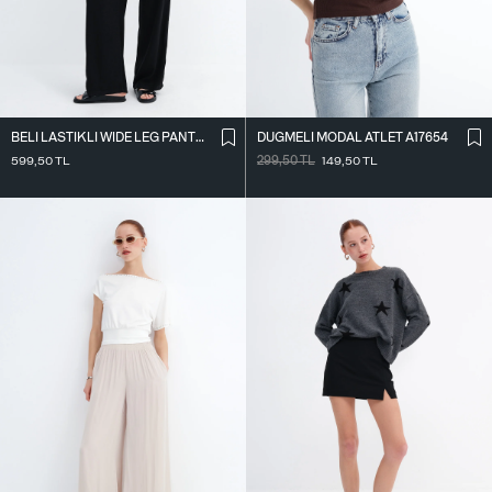
BELI LASTIKLI WIDE LEG PANTOLON PN2622
DÜĞMELI MODAL ATLET A17654
599,50
TL
299,50
TL
149,50
TL