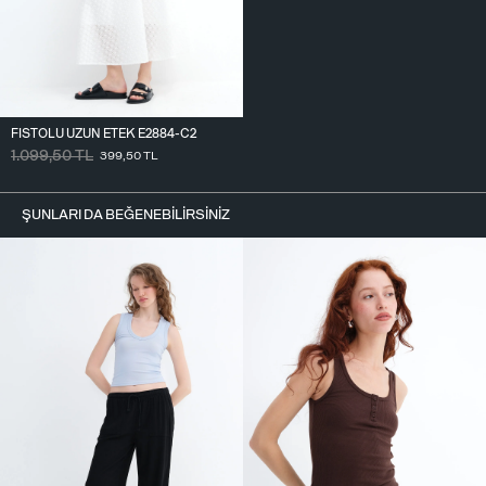
FISTOLU UZUN ETEK E2884-C2
1.099,50
TL
399,50
TL
ŞUNLARI DA BEĞENEBILIRSINIZ