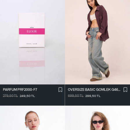
PARFÜM PRF2000-F7
OVERSIZE BASIC GÖMLEK G4612-Z2
279,50
TL
249,50
TL
699,50
TL
299,50
TL