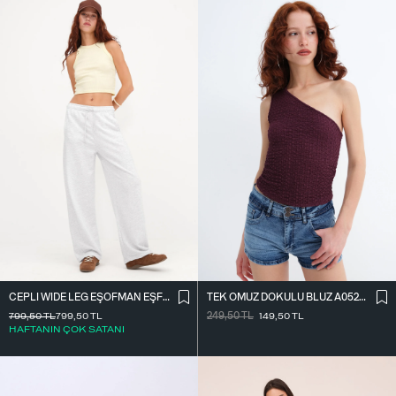
CEPLI WIDE LEG EŞOFMAN EŞF10487
TEK OMUZ DOKULU BLUZ A0522-E2
799,50
TL
799,50
TL
249,50
TL
149,50
TL
HAFTANIN ÇOK SATANI