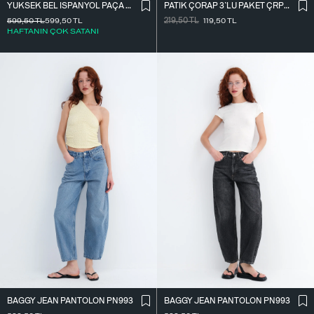
PATIK ÇORAP 3`LÜ PAKET ÇRP04-F13
YÜKSEK BEL İ̇SPANYOL PAÇA TAYT TYT0048-E10
219,50
TL
119,50
TL
599,50
TL
599,50
TL
HAFTANIN ÇOK SATANI
BAGGY JEAN PANTOLON PN993
BAGGY JEAN PANTOLON PN993