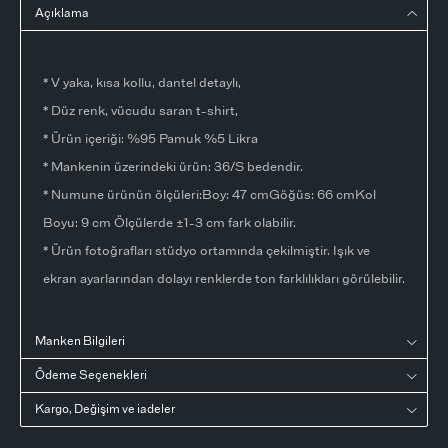
Açıklama
* V yaka, kısa kollu, dantel detaylı,
* Düz renk, vücudu saran t-shirt,
* Ürün içeriği: %95 Pamuk %5 Likra
* Mankenin üzerindeki ürün: 36/S bedendir.
* Numune ürünün ölçüleri:Boy: 47 cmGöğüs: 66 cmKol
Boyu: 9 cm Ölçülerde ±1-3 cm fark olabilir.
* Ürün fotoğrafları stüdyo ortamında çekilmiştir. Işık ve
ekran ayarlarından dolayı renklerde ton farklılıkları görülebilir.
Manken Bilgileri
Ödeme Seçenekleri
Kargo, Değişim ve iadeler