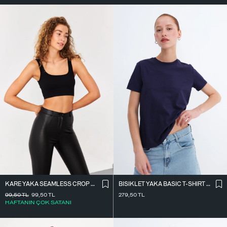
KARE YAKA SEAMLESS CROP ATLET A0187-L5
BISIKLET YAKA BASIC T-SHIRT P4322-1
99,50
TL
99,50
TL
279,50
TL
HAFTANIN ÇOK SATANI