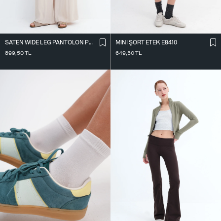
SATEN WIDE LEG PANTOLON PN17298
MINI ŞORT ETEK E8410
899,50
TL
649,50
TL