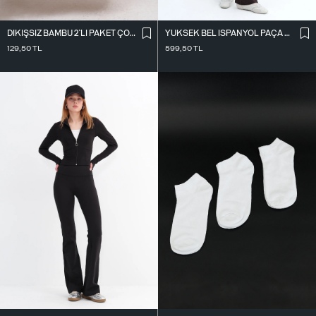
DIKIŞSIZ BAMBU 2`LI PAKET ÇORAP ÇRP3013
YÜKSEK BEL İ̇SPANYOL PAÇA TAYT TYT0048-E10
129,50
TL
599,50
TL