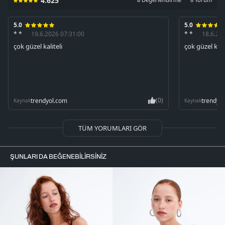
4.625
5.0
5.0
* *
19.6.2026 07:31:00
* *
18.6.20
çok güzel kaliteli
çok güzel kay
(0)
trendyol.com
trendyo
Kaynak
Kaynak
TÜM YORUMLARI GÖR
ŞUNLARI DA BEĞENEBILIRSINIZ