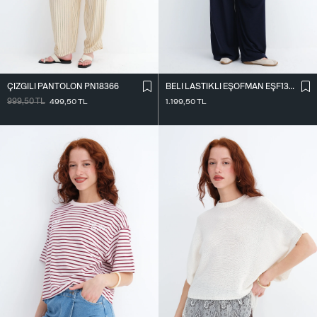
ÇIZGILI PANTOLON PN18366
BELI LASTIKLI EŞOFMAN EŞF13219
999,50
TL
499,50
TL
1.199,50
TL