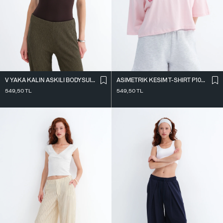
V YAKA KALIN ASKILI BODYSUIT A01075
ASIMETRIK KESIM T-SHIRT P10719
549,50
TL
549,50
TL