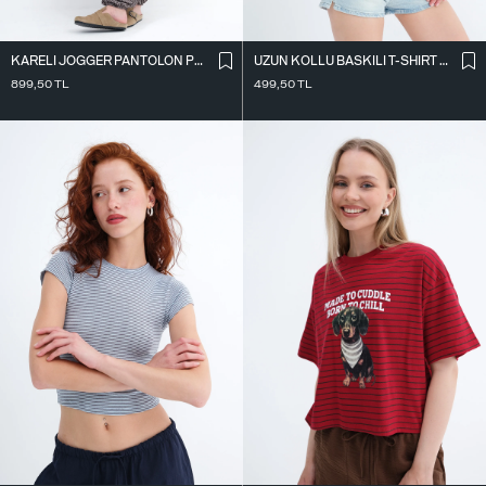
KARELI JOGGER PANTOLON PN18222
UZUN KOLLU BASKILI T-SHIRT P10696
899,50
TL
499,50
TL