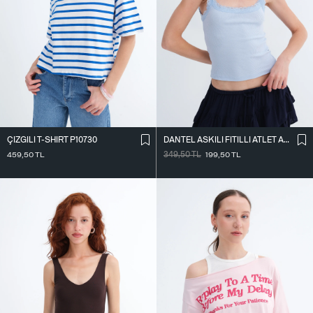
ÇIZGILI T-SHIRT P10730
DANTEL ASKILI FITILLI ATLET A261020
459,50
TL
349,50
TL
199,50
TL