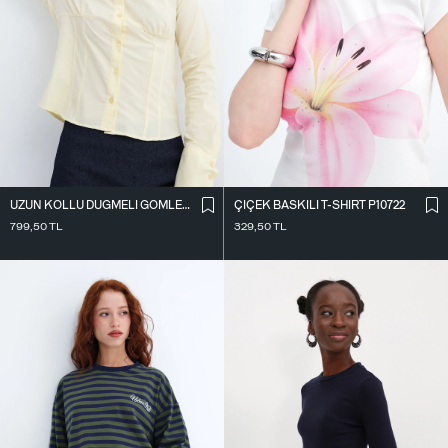
UZUN KOLLU DÜĞMELI GÖMLEK G18024
ÇIÇEK BASKILI T-SHIRT P10722
799,50
TL
329,50
TL