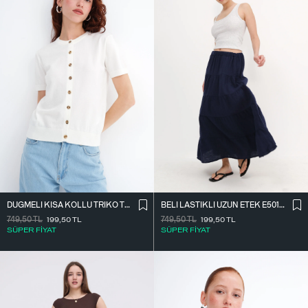
DÜĞMELI KISA KOLLU TRIKO T261019
BELI LASTIKLI UZUN ETEK E5017-W1
749,50
TL
199,50
TL
749,50
TL
199,50
TL
SÜPER FİYAT
SÜPER FİYAT