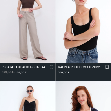
KISA KOLLU BASIC T-SHIRT A4003-DK4
KALIN ASKILI BODYSUIT Z1072
199,50
TL
99,50
TL
329,50
TL