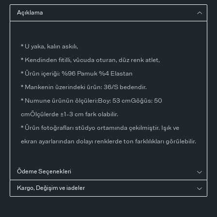
Açıklama
* U yaka, kalın askılı,
* Kendinden fitilli, vücuda oturan, düz renk atlet,
* Ürün içeriği: %96 Pamuk %4 Elastan
* Mankenin üzerindeki ürün: 36/S bedendir.
* Numune ürünün ölçüleri:Boy: 53 cmGöğüs: 50
cmÖlçülerde ±1-3 cm fark olabilir.
* Ürün fotoğrafları stüdyo ortamında çekilmiştir. Işık ve
ekran ayarlarından dolayı renklerde ton farklılıkları görülebilir.
Ödeme Seçenekleri
Kargo, Değişim ve iadeler