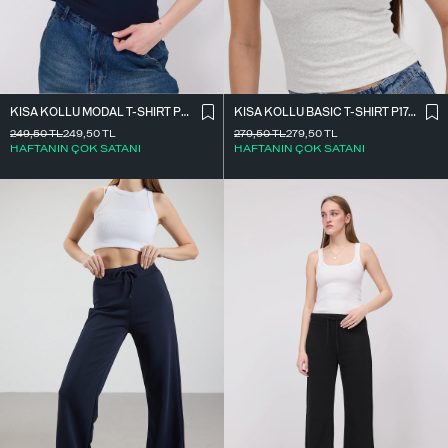
KISA KOLLU MODAL T-SHIRT P4298-S7
KISA KOLLU BASIC T-SHIRT P1742-L10
249,50
TL
249,50
TL
279,50
TL
279,50
TL
HAFTANIN ÇOK SATANI
HAFTANIN ÇOK SATANI