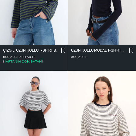
ÇIZGILI UZUN KOLLU T-SHIRT B10644
UZUN KOLLU MODAL T-SHIRT P4420
599,50
TL
599,50
TL
399,50
TL
HAFTANIN ÇOK SATANI