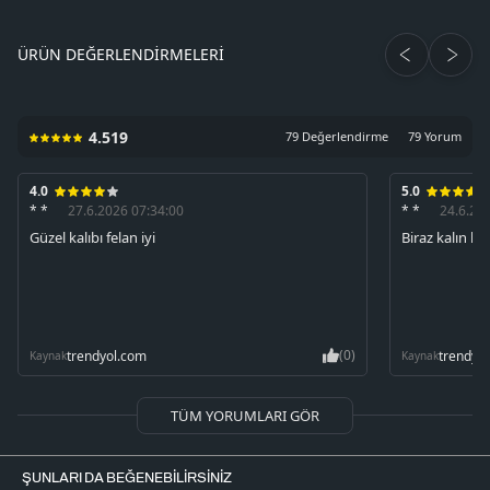
ÜRÜN DEĞERLENDIRMELERI
4.519
79 Değerlendirme
79 Yorum
4.0
5.0
* *
27.6.2026 07:34:00
* *
24.6.20
Güzel kalıbı felan iyi
Biraz kalın k
(0)
trendyol.com
trendyo
Kaynak
Kaynak
TÜM YORUMLARI GÖR
ŞUNLARI DA BEĞENEBILIRSINIZ