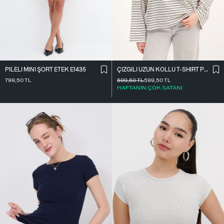
PILELI MINI ŞORT ETEK E1435
ÇIZGILI UZUN KOLLU T-SHIRT P10522
799,50
TL
599,50
TL
599,50
TL
HAFTANIN ÇOK SATANI