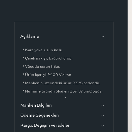
Açıklama
* Kare yaka, uzun kollu,
* Çiçek nakışlı, bağcıklı,crop,
* Vücudu saran triko,
* Ürün içeriği: %100 Viskon
* Mankenin üzerindeki ürün: XS/S bedendir.
* Numune ürünün ölçüleri:Boy: 37 cmGöğüs:
60 cmKol Boyu: 64 cmÖlçülerde ±1-3 cm fark
Manken Bilgileri
olabilir.
Ödeme Seçenekleri
* Ürün fotoğrafları stüdyo ortamında
çekilmiştir. Işık ve ekran ayarlarından dolayı
Kargo, Değişim ve iadeler