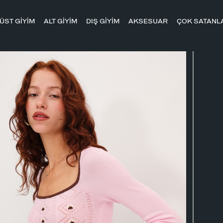
ÜST GİYİM
ALT GİYİM
DIŞ GİYİM
AKSESUAR
ÇOK SATANL