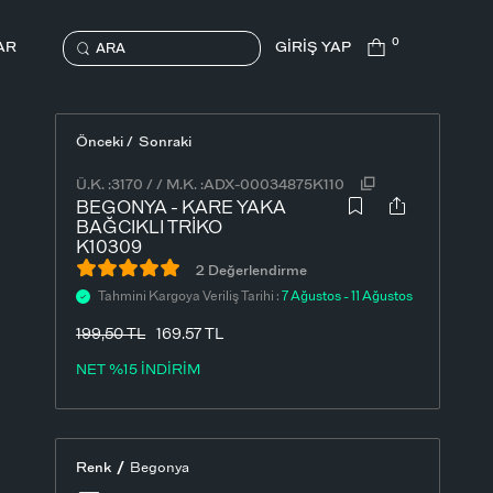
0
AR
GİRİŞ YAP
ARA
Önceki /
Sonraki
Ü.K. :
3170
/
/
M.K. :
ADX-00034875K110
BEGONYA - KARE YAKA
BAĞCIKLI TRIKO
K10309
2 Değerlendirme
Tahmini Kargoya Veriliş Tarihi :
7 Ağustos - 11 Ağustos
199,50
TL
169.57 TL
NET %15 İNDİRİM
/
Renk
Begonya