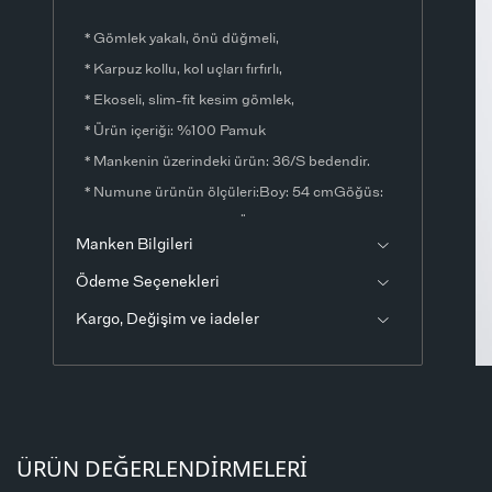
* Gömlek yakalı, önü düğmeli,
* Karpuz kollu, kol uçları fırfırlı,
* Ekoseli, slim-fit kesim gömlek,
* Ürün içeriği: %100 Pamuk
* Mankenin üzerindeki ürün: 36/S bedendir.
* Numune ürünün ölçüleri:Boy: 54 cmGöğüs:
80 cmKol Boyu: 18 cm Ölçülerde ±1-3 cm fark
Manken Bilgileri
olabilir.
Ödeme Seçenekleri
* Ürün fotoğrafları stüdyo ortamında
çekilmiştir. Işık ve ekran ayarlarından dolayı
Kargo, Değişim ve iadeler
renklerde ton farklılıkları görülebilir.
ÜRÜN DEĞERLENDIRMELERI