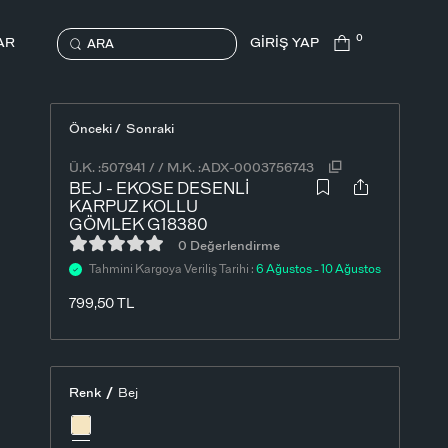
0
AR
GİRİŞ YAP
ARA
Önceki /
Sonraki
Ü.K. :
507941
/
/
M.K. :
ADX-0003756743
BEJ - EKOSE DESENLI
KARPUZ KOLLU
GÖMLEK G18380
0 Değerlendirme
Tahmini Kargoya Veriliş Tarihi :
6 Ağustos - 10 Ağustos
799,50
TL
/
Renk
Bej