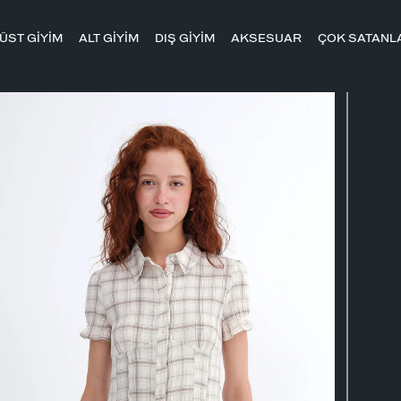
ÜST GİYİM
ALT GİYİM
DIŞ GİYİM
AKSESUAR
ÇOK SATANL