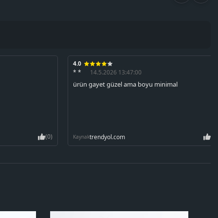
4.0
* *
14.5.2026 13:47:00
ürün gayet güzel ama boyu minimal
(0)
(0
trendyol.com
Kaynak