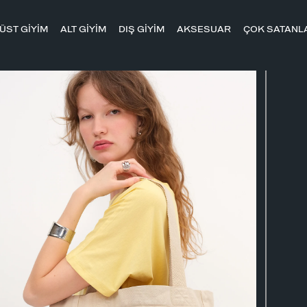
ÜST GİYİM
ALT GİYİM
DIŞ GİYİM
AKSESUAR
ÇOK SATANL