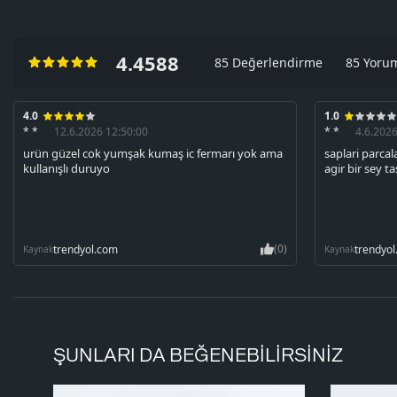
4.4588
85 Değerlendirme
85 Yoru
4.0
1.0
* *
12.6.2026 12:50:00
* *
4.6.2026
urün güzel cok yumşak kumaş ic fermarı yok ama
saplari parca
kullanışlı duruyo
agir bir sey 
(0)
trendyol.com
trendyo
Kaynak
Kaynak
ŞUNLARI DA BEĞENEBILIRSINIZ