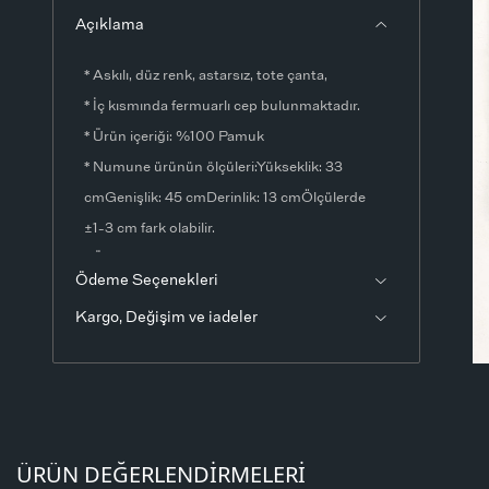
Açıklama
* Askılı, düz renk, astarsız, tote çanta,
* İç kısmında fermuarlı cep bulunmaktadır.
* Ürün içeriği: %100 Pamuk
* Numune ürünün ölçüleri:Yükseklik: 33
cmGenişlik: 45 cmDerinlik: 13 cmÖlçülerde
±1-3 cm fark olabilir.
* Ürün fotoğrafları stüdyo ortamında
Ödeme Seçenekleri
çekilmiştir. Işık ve ekran ayarlarından dolayı
Kargo, Değişim ve iadeler
renklerde ton farklılıkları görülebilir.
ÜRÜN DEĞERLENDIRMELERI