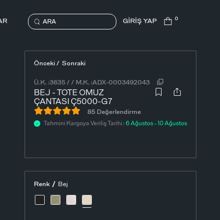
0
AR
GİRİŞ YAP
ARA
Önceki /
Sonraki
Ü.K. :
3635
/
/
M.K. :
ADX-0003492043
BEJ - TOTE OMUZ
ÇANTASI Ç5000-G7
85 Değerlendirme
Tahmini Kargoya Veriliş Tarihi :
6 Ağustos - 10 Ağustos
/
Renk
Bej