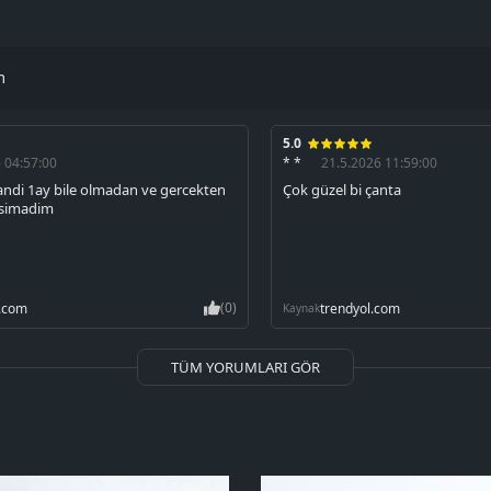
m
5.0
 04:57:00
* *
21.5.2026 11:59:00
landi 1ay bile olmadan ve gercekten
Çok güzel bi çanta
tasimadim
(0)
l.com
trendyol.com
Kaynak
TÜM YORUMLARI GÖR