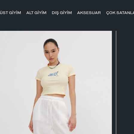
ÜST GİYİM
ALT GİYİM
DIŞ GİYİM
AKSESUAR
ÇOK SATANL