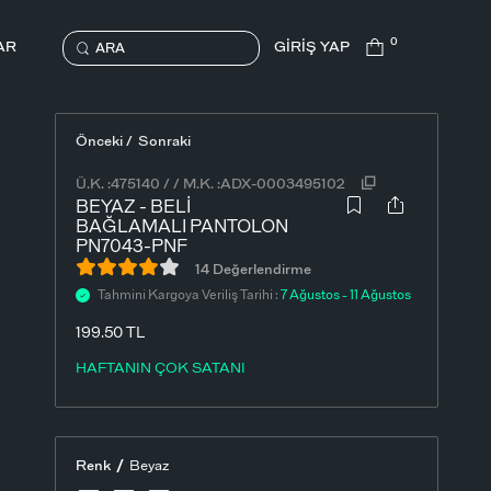
0
AR
GİRİŞ YAP
ARA
Önceki /
Sonraki
Ü.K. :
475140
/
/
M.K. :
ADX-0003495102
BEYAZ - BELI
BAĞLAMALI PANTOLON
PN7043-PNF
14 Değerlendirme
Tahmini Kargoya Veriliş Tarihi :
7 Ağustos - 11 Ağustos
199.50 TL
HAFTANIN ÇOK SATANI
/
Renk
Beyaz