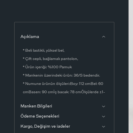
Açıklama
* Beli lastikli, yüksel bel,
* Çift cepli, bağlamalı pantolon,
* Ürün içeriği: %100 Pamuk
* Mankenin üzerindeki ürün: 36/S bedendir.
* Numune ürünün ölçüleri:Boy: 112 cmBel: 60
cmBasen: 90 cmİç bacak: 78 cmÖlçülerde ±1-
3 cm fark olabilir.
Manken Bilgileri
* Ürün fotoğrafları stüdyo ortamında
Ödeme Seçenekleri
çekilmiştir. Işık ve ekran ayarlarından dolayı
renklerde ton farklılıkları görülebilir.
Kargo, Değişim ve iadeler