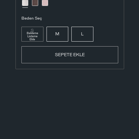
Beden Seç
S
Bekleme
M
L
Listeme
Ekle
SEPETE EKLE