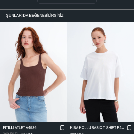
ŞUNLARI DA BEĞENEBILIRSINIZ
FITILLI ATLET A4536
KISA KOLLU BASIC T-SHIRT P4368-1