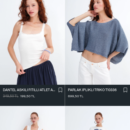
DANTEL ASKILI FITILLI ATLET A261020
PARLAK İ̇PLIKLI TRIKO T10336
349,50
TL
199,50
TL
699,50
TL