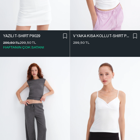
YAZILI T-SHIRT P9029
V YAKA KISA KOLLU T-SHIRT P9030
299,50
TL
299,50
TL
299,50
TL
HAFTANIN ÇOK SATANI