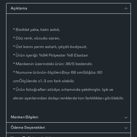
Açıklama
* Bisiklet yaka, kalın askılı,
* Düz renk, vücudu saran,
* Üst kısmı yarım astarlı, çıtçıtlı bodysuit,
* Ürün içeriği: %94 Polyester %6 Elastan
* Mankenin üzerindeki ürün: 36/S bedendir.
* Numune ürünün ölçüleri:Boy: 68 cmGöğüs: 60
cmÖlçülerde ±1-3 cm fark olabilir.
* Ürün fotoğrafları stüdyo ortamında çekilmiştir. Işık ve
ekran ayarlarından dolayı renklerde ton farklılıkları görülebilir.
Manken Bilgileri
Ödeme Seçenekleri