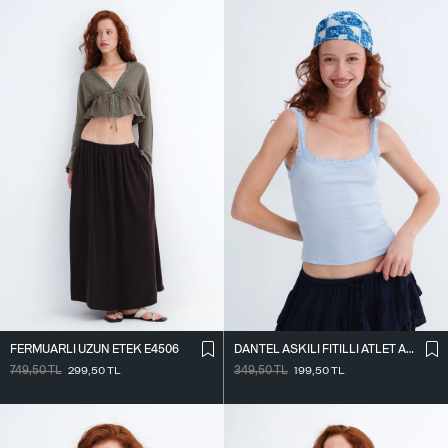
FERMUARLI UZUN ETEK E4506
DANTEL ASKILI FITILLI ATLET A261020
749,50
TL
299,50
TL
349,50
TL
199,50
TL