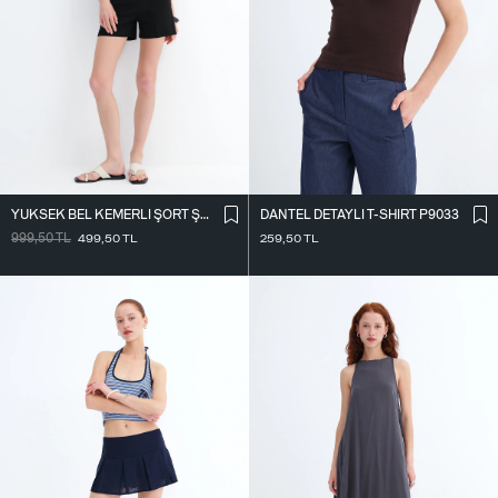
YÜKSEK BEL KEMERLI ŞORT Ş02336
DANTEL DETAYLI T-SHIRT P9033
999,50
TL
499,50
TL
259,50
TL