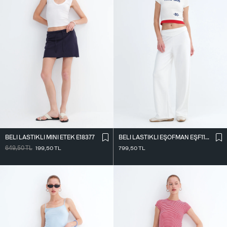
BELI LASTIKLI MINI ETEK E18377
BELI LASTIKLI EŞOFMAN EŞF11131
649,50
TL
199,50
TL
799,50
TL