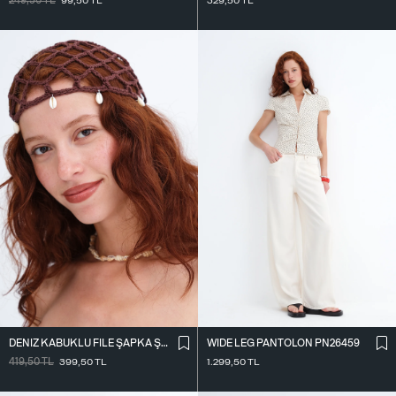
249,50
TL
99,50
TL
329,50
TL
DENIZ KABUKLU FILE ŞAPKA ŞPK1094
WIDE LEG PANTOLON PN26459
419,50
TL
399,50
TL
1.299,50
TL