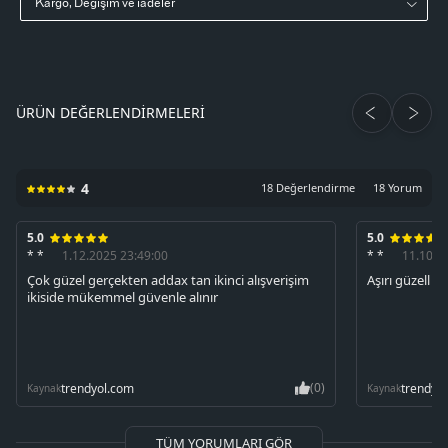
Kargo, Değişim ve iadeler
ÜRÜN DEĞERLENDIRMELERI
4
18 Değerlendirme
18 Yorum
5.0
5.0
* *
1.12.2025 23:49:00
* *
11.10.2
Çok güzel gerçekten addax tan ikinci alışverişim
Aşırı güzell b
ikiside mükemmel güvenle alınır
(0)
trendyol.com
trendyo
Kaynak
Kaynak
TÜM YORUMLARI GÖR