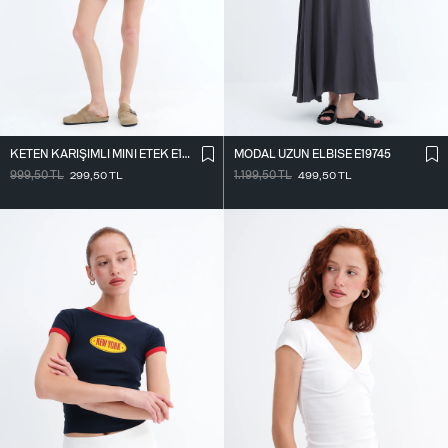
KETEN KARIŞIMLI MINI ETEK E18344
MODAL UZUN ELBISE E19745
999,50
TL
299,50
TL
1.199,50
TL
499,50
TL