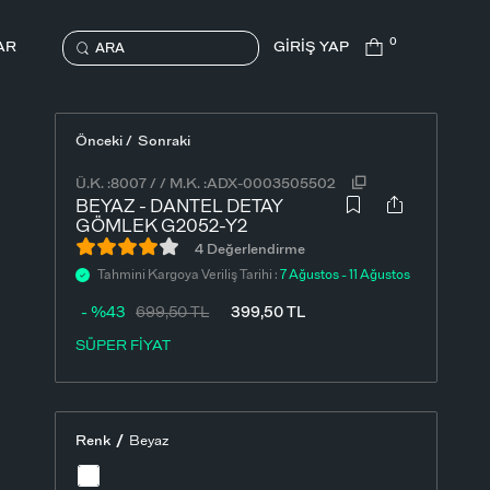
0
AR
GİRİŞ YAP
ARA
Önceki /
Sonraki
Ü.K. :
8007
/
/
M.K. :
ADX-0003505502
BEYAZ - DANTEL DETAY
GÖMLEK G2052-Y2
4 Değerlendirme
Tahmini Kargoya Veriliş Tarihi :
7 Ağustos - 11 Ağustos
- %43
699,50
TL
399,50
TL
SÜPER FİYAT
/
Renk
Beyaz