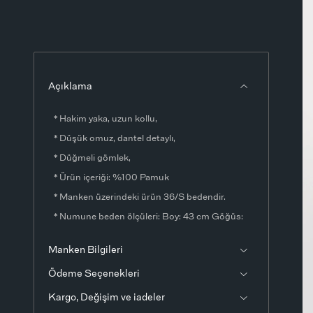
Açıklama
* Hakim yaka, uzun kollu,
* Düşük omuz, dantel detaylı,
* Düğmeli gömlek,
* Ürün içeriği: %100 Pamuk
* Manken üzerindeki ürün 36/S bedendir.
* Numune beden ölçüleri: Boy: 43 cm Göğüs:
90 cm Kol boyu: 52 cm (1-3 cm değişiklik
Manken Bilgileri
gösterebilir)
Ödeme Seçenekleri
* Ürün çekimlerinde renkler, ışık farklılığından
dolayı değişkenlik gösterebilir.
Kargo, Değişim ve iadeler