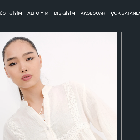
ÜST GİYİM
ALT GİYİM
DIŞ GİYİM
AKSESUAR
ÇOK SATANL