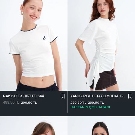
NAKIŞLI T-SHIRT P01644
YANI BÜZGÜ DETAYLI MODAL T-SHIRT P19493
499,50
TL
299,50
TL
289,50
TL
289,50
TL
HAFTANIN ÇOK SATANI