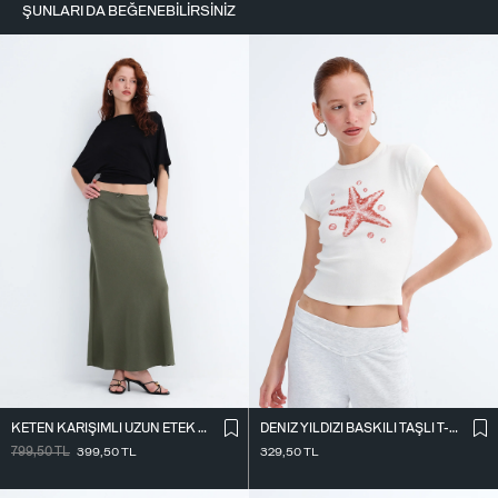
ŞUNLARI DA BEĞENEBILIRSINIZ
KETEN KARIŞIMLI UZUN ETEK E18087
DENIZ YILDIZI BASKILI TAŞLI T-SHIRT P9048
799,50
TL
399,50
TL
329,50
TL