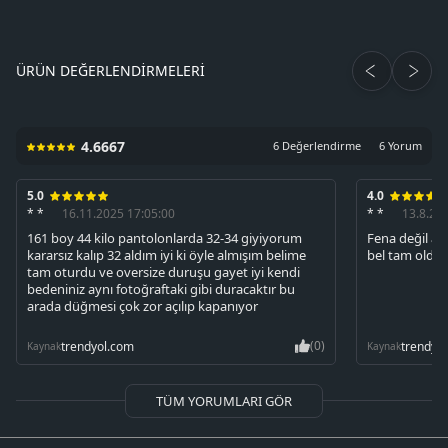
ÜRÜN DEĞERLENDIRMELERI
4.6667
6 Değerlendirme
6 Yorum
5.0
4.0
* *
16.11.2025 17:05:00
* *
13.8.20
161 boy 44 kilo pantolonlarda 32-34 giyiyorum
Fena değil am
kararsız kalıp 32 aldım iyi ki öyle almışım belime
bel tam oldu 
tam oturdu ve oversize duruşu gayet iyi kendi
bedeniniz aynı fotoğraftaki gibi duracaktır bu
arada düğmesi çok zor açılıp kapanıyor
(0)
trendyol.com
trendyo
Kaynak
Kaynak
TÜM YORUMLARI GÖR