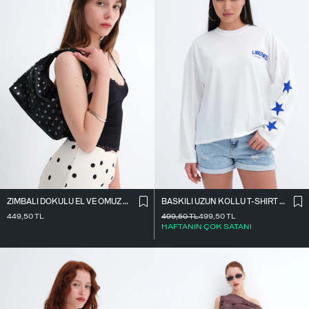
ZIMBALI DOKULU EL VE OMUZ ÇANTASI Ç1072
BASKILI UZUN KOLLU T-SHIRT P10697
449,50
TL
499,50
TL
499,50
TL
HAFTANIN ÇOK SATANI