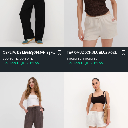
CEPLI WIDE LEG EŞOFMAN EŞF10487
TEK OMUZ DOKULU BLUZ A0522-E2
799,50
TL
799,50
TL
149,50
TL
149,50
TL
HAFTANIN ÇOK SATANI
HAFTANIN ÇOK SATANI