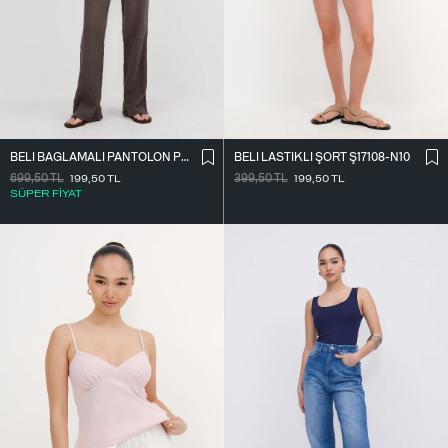
BELI BAĞLAMALI PANTOLON PN7043-PNF
BELI LASTIKLI ŞORT Ş17108-N10
699,50
TL
199,50
TL
399,50
TL
199,50
TL
SÜPER FİYAT