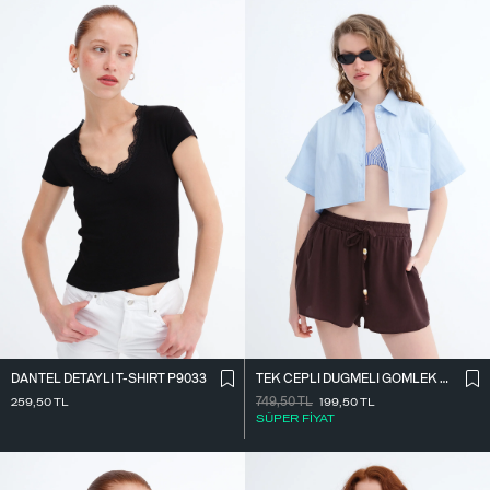
DANTEL DETAYLI T-SHIRT P9033
TEK CEPLI DÜĞMELI GÖMLEK G18323
259,50
TL
749,50
TL
199,50
TL
SÜPER FİYAT