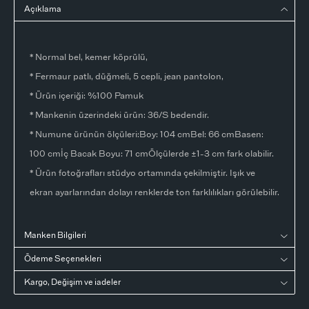
Açıklama
* Normal bel, kemer köprülü,
* Fermaur patlı, düğmeli, 5 cepli, jean pantolon,
* Ürün içeriği: %100 Pamuk
* Mankenin üzerindeki ürün: 36/S bedendir.
* Numune ürünün ölçüleri:Boy: 104 cmBel: 66 cmBasen:
100 cmİç Bacak Boyu: 71 cmÖlçülerde ±1-3 cm fark olabilir.
* Ürün fotoğrafları stüdyo ortamında çekilmiştir. Işık ve
ekran ayarlarından dolayı renklerde ton farklılıkları görülebilir.
Manken Bilgileri
Ödeme Seçenekleri
Kargo, Değişim ve iadeler