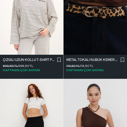
ÇIZGILI UZUN KOLLU T-SHIRT P10522
METAL TOKALI NUBUK KEMER K2003-1
599,50
TL
599,50
TL
119,50
TL
119,50
TL
HAFTANIN ÇOK SATANI
HAFTANIN ÇOK SATANI