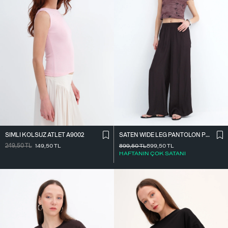
SIMLI KOLSUZ ATLET A9002
SATEN WIDE LEG PANTOLON PN17298
249,50
TL
149,50
TL
899,50
TL
899,50
TL
HAFTANIN ÇOK SATANI