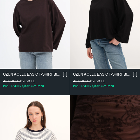
UZUN KOLLU BASIC T-SHIRT B10571
UZUN KOLLU BASIC T-SHIRT B10571
419,50
TL
419,50
TL
419,50
TL
419,50
TL
HAFTANIN ÇOK SATANI
HAFTANIN ÇOK SATANI