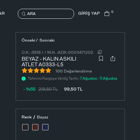
0
AR
GİRİŞ YAP
ARA
Önceki /
Sonraki
Ü.K. :
3518
/
/
M.K. :
ADX-0003471202
BEYAZ - KALIN ASKILI
ATLET A0333-L5
100 Değerlendirme
Tahmini Kargoya Veriliş Tarihi :
7 Ağustos - 11 Ağustos
- %55
219,50
TL
99,50
TL
/
Renk
Beyaz