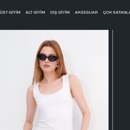
ÜST GİYİM
ALT GİYİM
DIŞ GİYİM
AKSESUAR
ÇOK SATANL