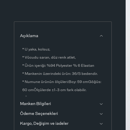
Açıklama
* U yaka, kolsuz,
* Vücudu saran, düz renk atlet,
* Ürün içeriği: %94 Polyester % 6 Elastan
* Mankenin üzerindeki ürün: 36/S bedendir.
* Numune ürünün ölçüleri:Boy: 59 cmGöğüs:
60 cmÖlçülerde ±1-3 cm fark olabilir.
* Ürün fotoğrafları stüdyo ortamında
Manken Bilgileri
çekilmiştir. Işık ve ekran ayarlarından dolayı
Ödeme Seçenekleri
renklerde ton farklılıkları görülebilir.
Kargo, Değişim ve iadeler