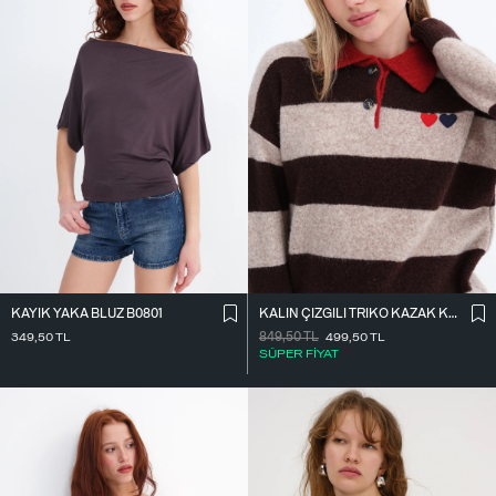
KAYIK YAKA BLUZ B0801
KALIN ÇIZGILI TRIKO KAZAK K7790
349,50
TL
849,50
TL
499,50
TL
SÜPER FİYAT