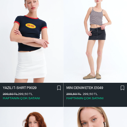
YAZILI T-SHIRT P9029
MINI DENIM ETEK E1049
299,50
TL
299,50
TL
299,50
TL
299,50
TL
HAFTANIN ÇOK SATANI
HAFTANIN ÇOK SATANI