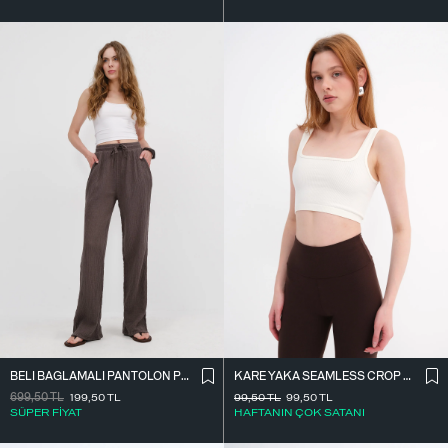
BELI BAĞLAMALI PANTOLON PN7043-PNF
KARE YAKA SEAMLESS CROP ATLET A0187-L5
699,50
TL
199,50
TL
99,50
TL
99,50
TL
SÜPER FİYAT
HAFTANIN ÇOK SATANI