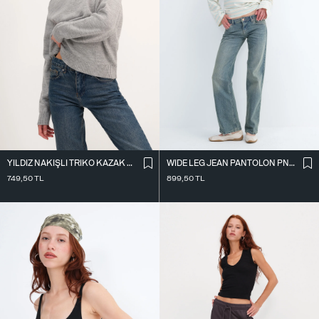
YILDIZ NAKIŞLI TRIKO KAZAK K3418-D4
WIDE LEG JEAN PANTOLON PN10031
749,50
TL
899,50
TL