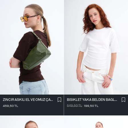
ZINCIR ASKILI EL VE OMUZ ÇANTASI Ç39
BISIKLET YAKA BELDEN BAĞLAMALI T-SHIRT P261071
459,50
TL
549,50
TL
199,50
TL