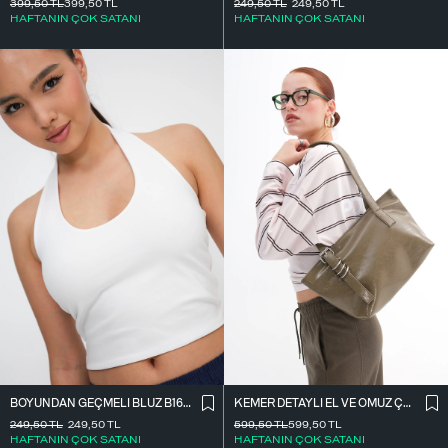
399,50
TL
399,50
TL
249,50
TL
249,50
TL
HAFTANIN ÇOK SATANI
HAFTANIN ÇOK SATANI
BOYUNDAN GEÇMELI BLUZ B1623-H11
KEMER DETAYLI EL VE OMUZ ÇANTASI Ç11
249,50
TL
249,50
TL
599,50
TL
599,50
TL
HAFTANIN ÇOK SATANI
HAFTANIN ÇOK SATANI