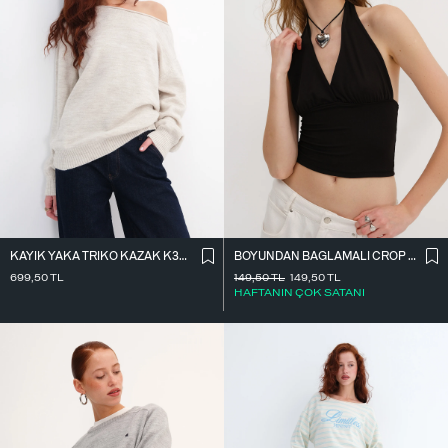
KAYIK YAKA TRIKO KAZAK K3480
BOYUNDAN BAĞLAMALI CROP BLUZ B0300-T10
699,50
TL
149,50
TL
149,50
TL
HAFTANIN ÇOK SATANI