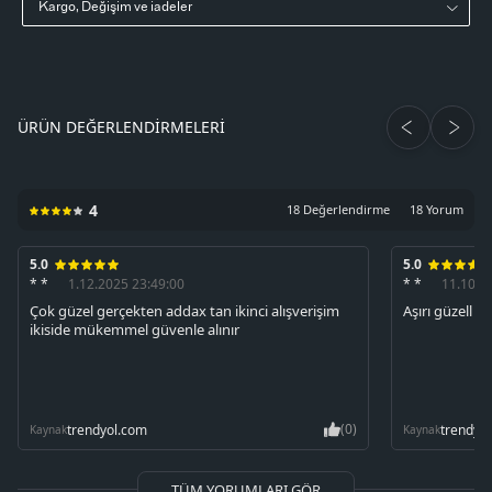
Kargo, Değişim ve iadeler
ÜRÜN DEĞERLENDIRMELERI
4
18 Değerlendirme
18 Yorum
5.0
5.0
* *
1.12.2025 23:49:00
* *
11.10.2
Çok güzel gerçekten addax tan ikinci alışverişim
Aşırı güzell b
ikiside mükemmel güvenle alınır
(0)
trendyol.com
trendyo
Kaynak
Kaynak
TÜM YORUMLARI GÖR