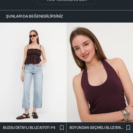
ŞUNLARI DA BEĞENEBILIRSINIZ
BÜZGÜ DETAYLI BLUZ A17071-F4
BOYUNDAN GEÇMELI BLUZ B1623-H11