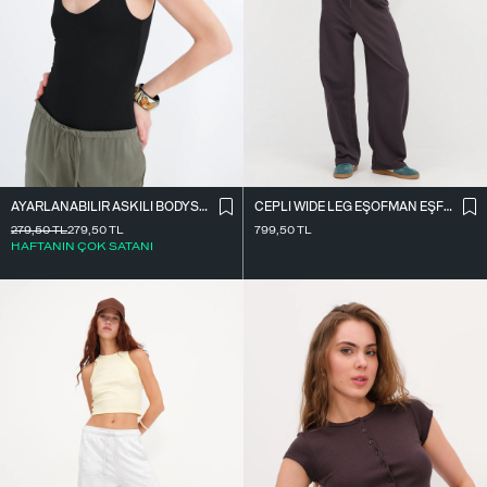
AYARLANABILIR ASKILI BODYSUIT Z2011
CEPLI WIDE LEG EŞOFMAN EŞF10487
279,50
TL
279,50
TL
799,50
TL
HAFTANIN ÇOK SATANI