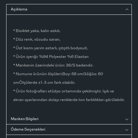
Açıklama
* Bisiklet yaka, kalın askılı,
* Düz renk, vücudu saran,
* Üst kısmı yarım astarlı, çıtçıtlı bodysuit,
* Ürün içeriği: %94 Polyester %6 Elastan
* Mankenin üzerindeki ürün: 36/S bedendir.
* Numune ürünün ölçüleri:Boy: 68 cmGöğüs: 60
cmÖlçülerde ±1-3 cm fark olabilir.
* Ürün fotoğrafları stüdyo ortamında çekilmiştir. Işık ve
ekran ayarlarından dolayı renklerde ton farklılıkları görülebilir.
Manken Bilgileri
Ödeme Seçenekleri