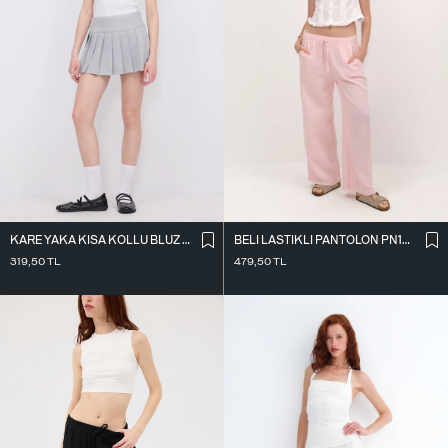
KARE YAKA KISA KOLLU BLUZ B1559-İ2
BELI LASTIKLI PANTOLON PN13473-J8
319,50
TL
479,50
TL