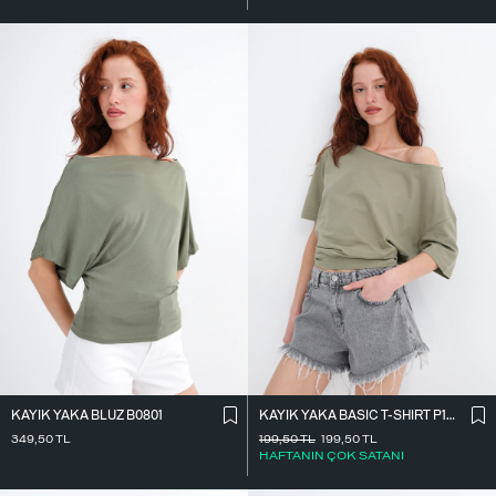
KAYIK YAKA BLUZ B0801
KAYIK YAKA BASIC T-SHIRT P1822
349,50
TL
199,50
TL
199,50
TL
HAFTANIN ÇOK SATANI