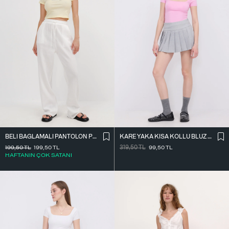
BELI BAĞLAMALI PANTOLON PN7043-PNF
KARE YAKA KISA KOLLU BLUZ B1559-İ2
199,50
TL
199,50
TL
319,50
TL
99,50
TL
HAFTANIN ÇOK SATANI