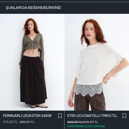
ŞUNLARI DA BEĞENEBILIRSINIZ
FERMUARLI UZUN ETEK E4506
ETEK UCU DANTELLI TRIKO T261025
749,50
TL
299,50
TL
649,50
TL
649,50
TL
HAFTANIN ÇOK SATANI