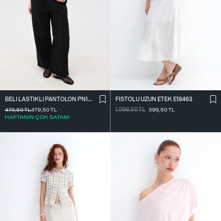
BELI LASTIKLI PANTOLON PN13473-J8
FISTOLU UZUN ETEK E18463
479,50
TL
479,50
TL
1.099,50
TL
399,50
TL
HAFTANIN ÇOK SATANI