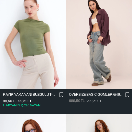
KAYIK YAKA YANI BÜZGÜLÜ T-SHIRT P0653
OVERSIZE BASIC GÖMLEK G4612-Z2
99,50
TL
99,50
TL
699,50
TL
299,50
TL
HAFTANIN ÇOK SATANI