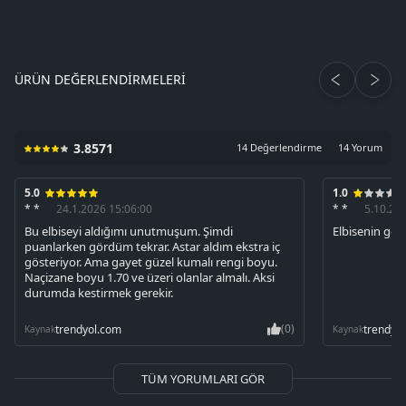
ÜRÜN DEĞERLENDIRMELERI
3.8571
14 Değerlendirme
14 Yorum
5.0
1.0
* *
24.1.2026 15:06:00
* *
5.10.20
Bu elbiseyi aldığımı unutmuşum. Şimdi
Elbisenin gö
puanlarken gördüm tekrar. Astar aldım ekstra iç
gösteriyor. Ama gayet güzel kumalı rengi boyu.
Naçizane boyu 1.70 ve üzeri olanlar almalı. Aksi
durumda kestirmek gerekir.
(0)
trendyol.com
trendyo
Kaynak
Kaynak
TÜM YORUMLARI GÖR