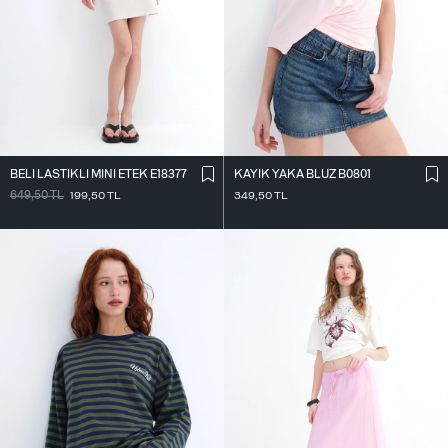
BELI LASTIKLI MINI ETEK E18377
KAYIK YAKA BLUZ B0801
649,50
TL
199,50
TL
349,50
TL