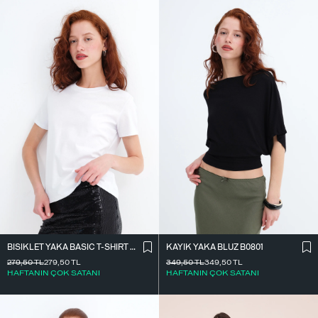
BISIKLET YAKA BASIC T-SHIRT P4322-1
KAYIK YAKA BLUZ B0801
279,50
TL
279,50
TL
349,50
TL
349,50
TL
HAFTANIN ÇOK SATANI
HAFTANIN ÇOK SATANI