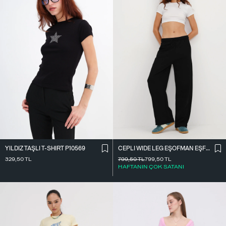
YILDIZ TAŞLI T-SHIRT P10569
CEPLI WIDE LEG EŞOFMAN EŞF10487
329,50
TL
799,50
TL
799,50
TL
HAFTANIN ÇOK SATANI