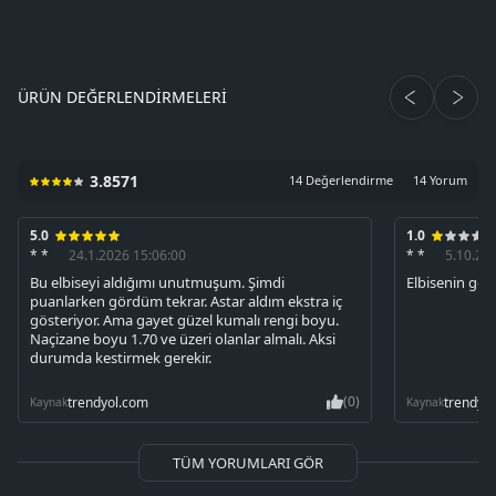
ÜRÜN DEĞERLENDIRMELERI
3.8571
14 Değerlendirme
14 Yorum
5.0
1.0
* *
24.1.2026 15:06:00
* *
5.10.20
Bu elbiseyi aldığımı unutmuşum. Şimdi
Elbisenin gö
puanlarken gördüm tekrar. Astar aldım ekstra iç
gösteriyor. Ama gayet güzel kumalı rengi boyu.
Naçizane boyu 1.70 ve üzeri olanlar almalı. Aksi
durumda kestirmek gerekir.
(0)
trendyol.com
trendyo
Kaynak
Kaynak
TÜM YORUMLARI GÖR