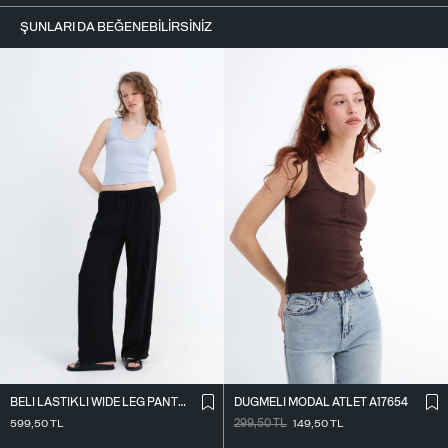
ŞUNLARI DA BEĞENEBILIRSINIZ
BELI LASTIKLI WIDE LEG PANTOLON PN2622
DÜĞMELI MODAL ATLET A17654
599,50
TL
299,50
TL
149,50
TL