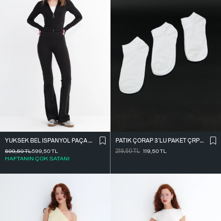
PATIK ÇORAP 3`LÜ PAKET ÇRP04-F13
YÜKSEK BEL İ̇SPANYOL PAÇA TAYT TYT0048-E10
219,50
TL
119,50
TL
599,50
TL
599,50
TL
HAFTANIN ÇOK SATANI