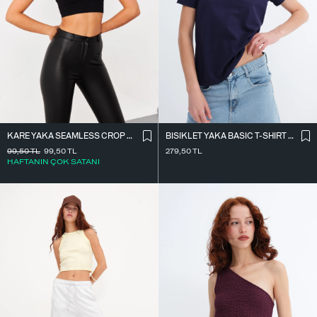
KARE YAKA SEAMLESS CROP ATLET A0187-L5
BISIKLET YAKA BASIC T-SHIRT P4322-1
99,50
TL
99,50
TL
279,50
TL
HAFTANIN ÇOK SATANI