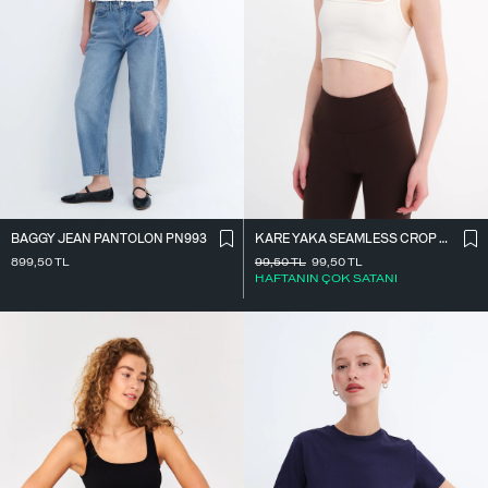
BAGGY JEAN PANTOLON PN993
KARE YAKA SEAMLESS CROP ATLET A0187-L5
899,50
TL
99,50
TL
99,50
TL
HAFTANIN ÇOK SATANI