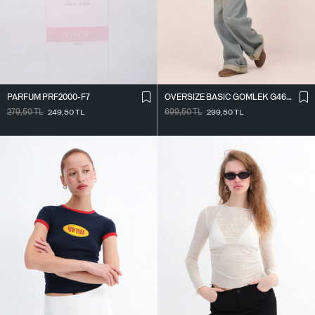
PARFÜM PRF2000-F7
OVERSIZE BASIC GÖMLEK G4612-Z2
279,50
TL
249,50
TL
699,50
TL
299,50
TL