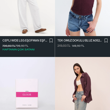
CEPLI WIDE LEG EŞOFMAN EŞF10487
TEK OMUZ DOKULU BLUZ A0522-E2
799,50
TL
799,50
TL
249,50
TL
149,50
TL
HAFTANIN ÇOK SATANI