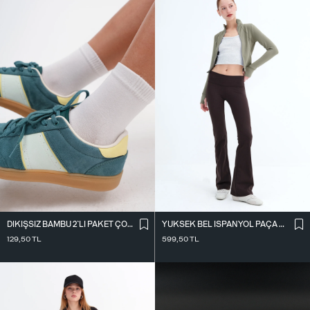
DIKIŞSIZ BAMBU 2`LI PAKET ÇORAP ÇRP3013
YÜKSEK BEL İ̇SPANYOL PAÇA TAYT TYT0048-E10
129,50
TL
599,50
TL