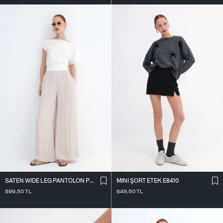
SATEN WIDE LEG PANTOLON PN17298
MINI ŞORT ETEK E8410
899,50
TL
649,50
TL