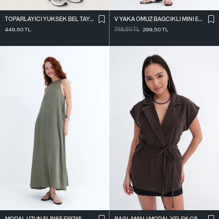
TOPARLAYICI YÜKSEK BEL TAYT TYT4000-R11
V YAKA OMUZ BAĞCIKLI MINI ELBISE E3394
449,50
TL
749,50
TL
299,50
TL