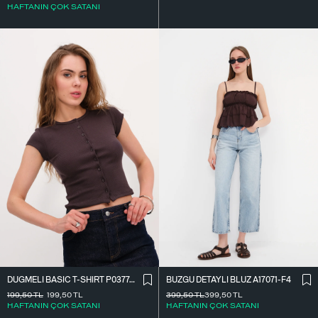
HAFTANIN ÇOK SATANI
DÜĞMELI BASIC T-SHIRT P0377-K12
BÜZGÜ DETAYLI BLUZ A17071-F4
199,50
TL
199,50
TL
399,50
TL
399,50
TL
HAFTANIN ÇOK SATANI
HAFTANIN ÇOK SATANI