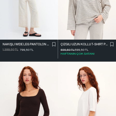
NAKIŞLI WIDE LEG PANTOLON PN01918
ÇIZGILI UZUN KOLLU T-SHIRT P10522
1.399,50
TL
799,50
TL
599,50
TL
599,50
TL
HAFTANIN ÇOK SATANI