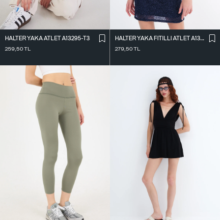
HALTER YAKA ATLET A13295-T3
HALTER YAKA FITILLI ATLET A13294-L7
259,50
TL
279,50
TL