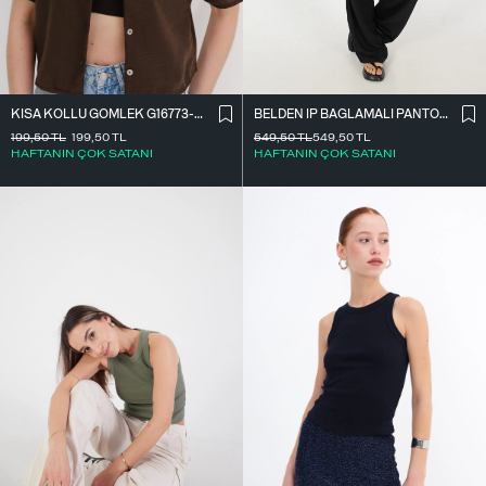
BELDEN İ̇P BAĞLAMALI PANTOLON PN16372-İ6
KISA KOLLU GÖMLEK G16773-Z8
549,50
TL
549,50
TL
199,50
TL
199,50
TL
HAFTANIN ÇOK SATANI
HAFTANIN ÇOK SATANI