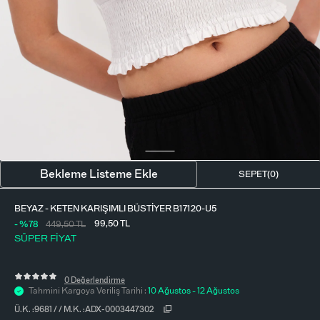
BLUZ
ETEK
BERE - ŞAPKA
T-SHIRT
FULAR-SAÇ BANDI
GÖMLEK
PARFÜM
BÜSTIYER
VÜCUT AKSESUARI
ELBISE
Bekleme Listeme Ekle
SEPET(
0
)
PIJAMA TAKIMI
BEYAZ - KETEN KARIŞIMLI BÜSTIYER B17120-U5
99,50
TL
- %78
449,50
TL
SÜPER FİYAT
0 Değerlendirme
Tahmini Kargoya Veriliş Tarihi :
10 Ağustos - 12 Ağustos
Ü.K. :
9681
/
/
M.K. :
ADX-0003447302