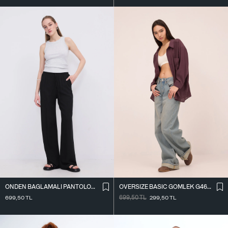
ÖNDEN BAĞLAMALI PANTOLON PN16791-W12
OVERSIZE BASIC GÖMLEK G4612-Z2
699,50
TL
699,50
TL
299,50
TL