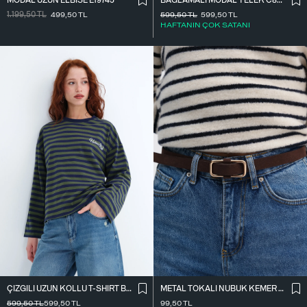
MODAL UZUN ELBISE E19745
BAĞLAMALI MODAL YELEK C8021
1.199,50
TL
499,50
TL
599,50
TL
599,50
TL
HAFTANIN ÇOK SATANI
ÇIZGILI UZUN KOLLU T-SHIRT B10644
METAL TOKALI NUBUK KEMER K2004-1
599,50
TL
599,50
TL
99,50
TL