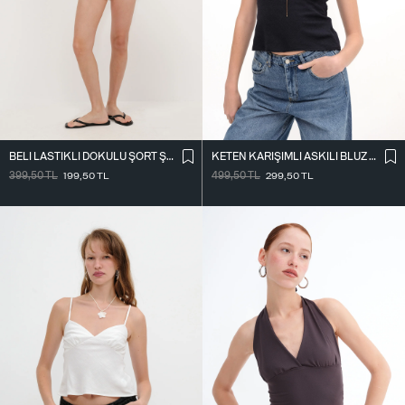
BELI LASTIKLI DOKULU ŞORT Ş18307-T6
KETEN KARIŞIMLI ASKILI BLUZ A17134
399,50
TL
199,50
TL
499,50
TL
299,50
TL