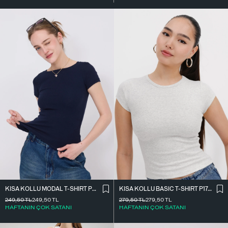
KISA KOLLU MODAL T-SHIRT P4298-S7
KISA KOLLU BASIC T-SHIRT P1742-L10
249,50
TL
249,50
TL
279,50
TL
279,50
TL
HAFTANIN ÇOK SATANI
HAFTANIN ÇOK SATANI