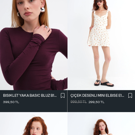
BISIKLET YAKA BASIC BLUZ B1496-DK2
ÇIÇEK DESENLI MINI ELBISE E18466
399,50
TL
999,50
TL
299,50
TL