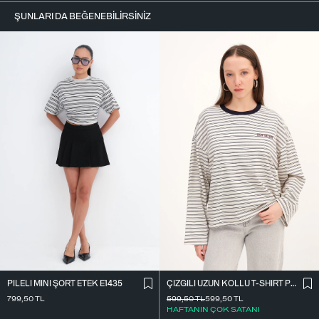
ŞUNLARI DA BEĞENEBILIRSINIZ
PILELI MINI ŞORT ETEK E1435
ÇIZGILI UZUN KOLLU T-SHIRT P10522
799,50
TL
599,50
TL
599,50
TL
HAFTANIN ÇOK SATANI