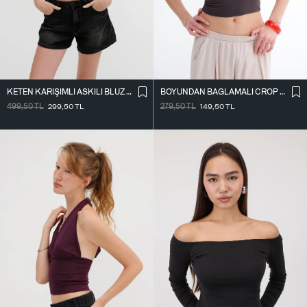
KETEN KARIŞIMLI ASKILI BLUZ A17134
BOYUNDAN BAĞLAMALI CROP BLUZ B0300-T10
499,50
TL
299,50
TL
279,50
TL
149,50
TL