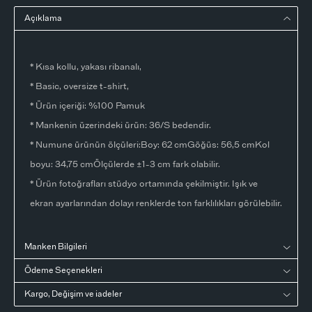
Açıklama
* Kısa kollu, yakası ribanalı,
* Basic, oversize t-shirt,
* Ürün içeriği: %100 Pamuk
* Mankenin üzerindeki ürün: 36/S bedendir.
* Numune ürünün ölçüleri:Boy: 62 cmGöğüs: 56,5 cmKol
boyu: 34,75 cmÖlçülerde ±1-3 cm fark olabilir.
* Ürün fotoğrafları stüdyo ortamında çekilmiştir. Işık ve
ekran ayarlarından dolayı renklerde ton farklılıkları görülebilir.
Manken Bilgileri
Ödeme Seçenekleri
Kargo, Değişim ve iadeler