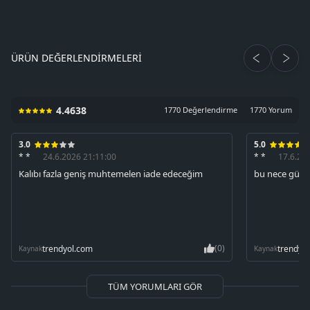
ÜRÜN DEĞERLENDIRMELERI
4.4638
1770 Değerlendirme
1770 Yorum
3.0
5.0
* *
24.6.2026 21:11:00
* *
17.6.20
Kalıbı fazla geniş muhtemelen iade edeceğim
bu nece güzel 
(0)
trendyol.com
trendyo
Kaynak
Kaynak
TÜM YORUMLARI GÖR