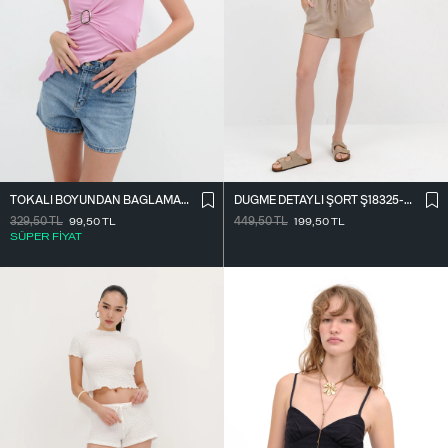
TOKALI BOYUNDAN BAĞLAMALI BLUZ B13972-A7
DÜĞME DETAYLI ŞORT Ş18325-J13
329,50
TL
99,50
TL
449,50
TL
199,50
TL
SÜPER FİYAT