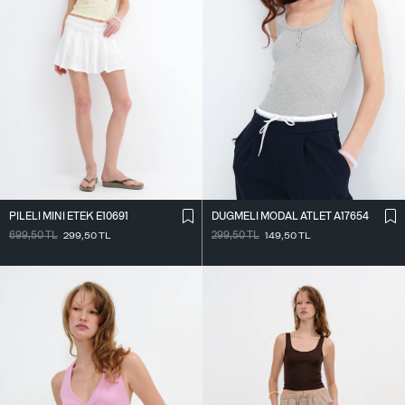
PILELI MINI ETEK E10691
DÜĞMELI MODAL ATLET A17654
699,50
TL
299,50
TL
299,50
TL
149,50
TL