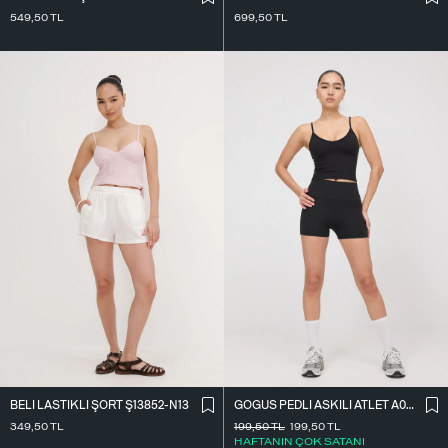
549,50
TL
699,50
TL
BELI LASTIKLI ŞORT Ş13852-N13
GÖĞÜS PEDLI ASKILI ATLET A0082-T4
349,50
TL
199,50
TL
199,50
TL
HAFTANIN ÇOK SATANI