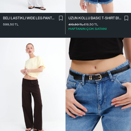
BELI LASTIKLI WIDE LEG PANTOLON PN2622
UZUN KOLLU BASIC T-SHIRT B10571
599,50
TL
419,50
TL
419,50
TL
HAFTANIN ÇOK SATANI