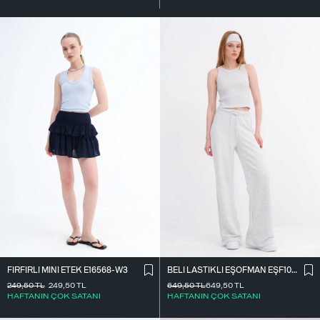
FIRFIRLI MINI ETEK E16568-W3
BELI LASTIKLI EŞOFMAN EŞF10308-P10
249,50
TL
249,50
TL
649,50
TL
649,50
TL
HAFTANIN ÇOK SATANI
HAFTANIN ÇOK SATANI