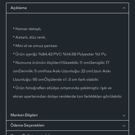
Açıklama
* Kemer detaylı,
* Astarlı, düz renk,
* Mini el ve omuz çantası
* Ürün içeriği: %84.42 PVC %14.58 Polyester %1 Pu
* Numune ürünün ölçüleri:Yükseklik: 11 cmGenişlik: 17
cmDerinlik: 5 cmKısa Askı Uzunluğu: 22 cmUzun Askı
Uzunluğu: 95 cmÖlçülerde ±1-3 cm fark olabilir.
* Ürün fotoğrafları stüdyo ortamında çekilmiştir. Işık ve
ekran ayarlarından dolayı renklerde ton farklılıkları görülebilir.
Manken Bilgileri
Ödeme Seçenekleri