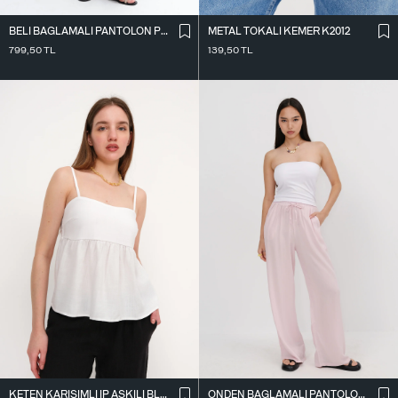
BELI BAĞLAMALI PANTOLON PN17449
METAL TOKALI KEMER K2012
799,50
TL
139,50
TL
KETEN KARIŞIMLI İ̇P ASKILI BLUZ A17133-H11
ÖNDEN BAĞLAMALI PANTOLON PN16791-W12