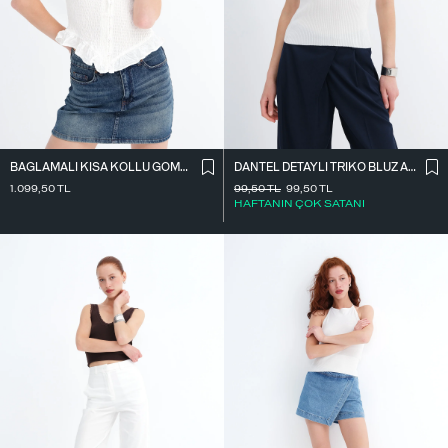
BAĞLAMALI KISA KOLLU GÖMLEK G18322
DANTEL DETAYLI TRIKO BLUZ A2957
1.099,50
TL
99,50
TL
99,50
TL
HAFTANIN ÇOK SATANI