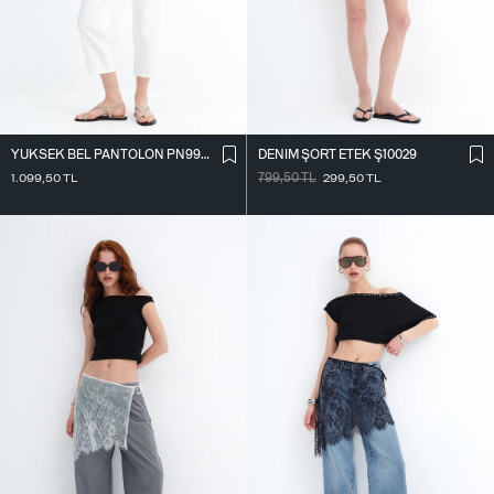
YÜKSEK BEL PANTOLON PN9957
DENIM ŞORT ETEK Ş10029
1.099,50
TL
799,50
TL
299,50
TL