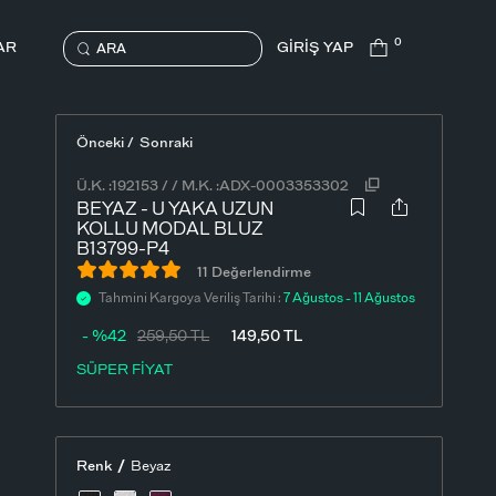
0
AR
GİRİŞ YAP
ARA
Önceki /
Sonraki
Ü.K. :
192153
/
/
M.K. :
ADX-0003353302
BEYAZ - U YAKA UZUN
KOLLU MODAL BLUZ
B13799-P4
11 Değerlendirme
Tahmini Kargoya Veriliş Tarihi :
7 Ağustos - 11 Ağustos
- %42
259,50
TL
149,50
TL
SÜPER FİYAT
/
Renk
Beyaz