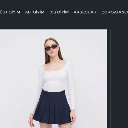
ÜST GİYİM
ALT GİYİM
DIŞ GİYİM
AKSESUAR
ÇOK SATANL