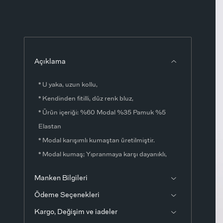
Açıklama
* U yaka, uzun kollu,
* Kendinden fitilli, düz renk bluz,
* Ürün içeriği: %60 Modal %35 Pamuk %5
Elastan
* Modal karışımlı kumaştan üretilmiştir.
* Modal kumaş; Yıpranmaya karşı dayanıklı,
nem transfer özelliği yüksek, cildinize rahatlık
Manken Bilgileri
ve yumuşaklık hissi veren kaliteli kumaş
Ödeme Seçenekleri
türüdür.
* Teninize nefes aldıran yapısı sayesinde her
Kargo, Değişim ve iadeler