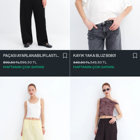
PAÇASI AYARLANABILIR LASTIKLI EŞOFMAN EŞF10690
KAYIK YAKA BLUZ B0801
899,50
TL
899,50
TL
349,50
TL
349,50
TL
HAFTANIN ÇOK SATANI
HAFTANIN ÇOK SATANI