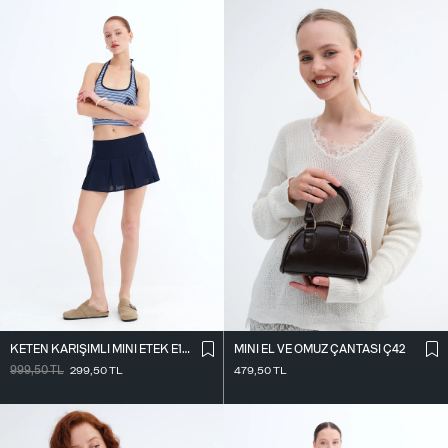
KETEN KARIŞIMLI MINI ETEK E18344
MINI EL VE OMUZ ÇANTASI Ç42
999,50
TL
299,50
TL
479,50
TL