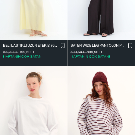
BELI LASTIKLI UZUN ETEK E17627
SATEN WIDE LEG PANTOLON PN17298
199,50
TL
199,50
TL
899,50
TL
899,50
TL
HAFTANIN ÇOK SATANI
HAFTANIN ÇOK SATANI