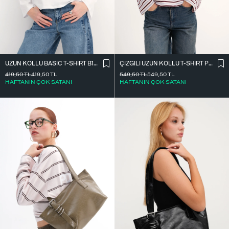
UZUN KOLLU BASIC T-SHIRT B10571
ÇIZGILI UZUN KOLLU T-SHIRT P10550
419,50
TL
419,50
TL
549,50
TL
549,50
TL
HAFTANIN ÇOK SATANI
HAFTANIN ÇOK SATANI