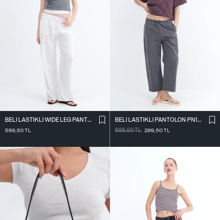
BELI LASTIKLI WIDE LEG PANTOLON PN2622
BELI LASTIKLI PANTOLON PN18178
599,50
TL
899,50
TL
299,50
TL