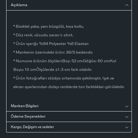
Açıklama
* Bisiklet yaka, yanı büzgülü, kısa kollu,
* Düz renk, vücudu saran t-shirt,
* Ürün içeriği: %94 Polyester %6 Elastan
* Mankenin üzerindeki ürün: 36/S bedendir.
* Numune ürünün ölçüleri:Boy: 52 cmGöğüs: 60 cmKol
Boyu: 10 cmÖlçülerde ±1-3 cm fark olabilir.
* Ürün fotoğrafları stüdyo ortamında çekilmiştir. Işık ve
ekran ayarlarından dolayı renklerde ton farklılıkları görülebilir.
Manken Bilgileri
Ödeme Seçenekleri
Kargo, Değişim ve iadeler