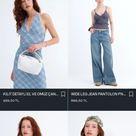
KILIT DETAYLI EL VE OMUZ ÇANTASI Ç41
WIDE LEG JEAN PANTOLON PN10030
499,50
TL
899,50
TL