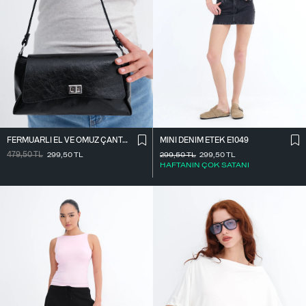
FERMUARLI EL VE OMUZ ÇANTASI Ç1070
MINI DENIM ETEK E1049
479,50
TL
299,50
TL
299,50
TL
299,50
TL
HAFTANIN ÇOK SATANI