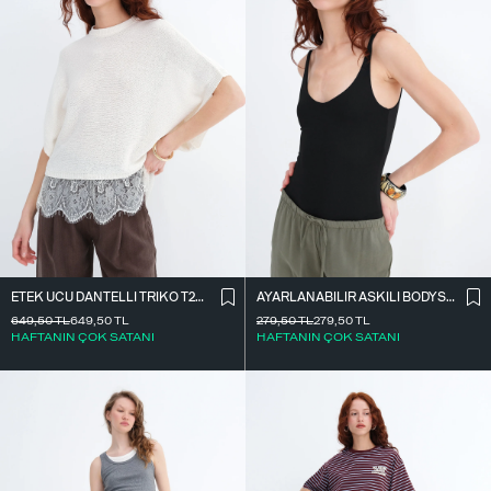
ETEK UCU DANTELLI TRIKO T261025
AYARLANABILIR ASKILI BODYSUIT Z2011
649,50
TL
649,50
TL
279,50
TL
279,50
TL
HAFTANIN ÇOK SATANI
HAFTANIN ÇOK SATANI