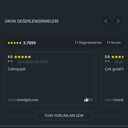
ÜRÜN DEĞERLENDIRMELERI
3.7059
17 Değerlendirme
17 Yorum
4.0
5.0
* *
30.4.2026 05:37:00
* *
20.4.20
Cokniyiydi
Çok güzel ken
(0)
trendyol.com
trendyo
Kaynak
Kaynak
TÜM YORUMLARI GÖR