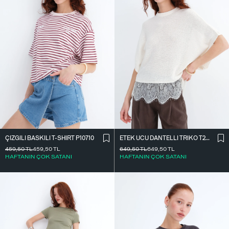
ÇIZGILI BASKILI T-SHIRT P10710
ETEK UCU DANTELLI TRIKO T261025
459,50
TL
459,50
TL
649,50
TL
649,50
TL
HAFTANIN ÇOK SATANI
HAFTANIN ÇOK SATANI