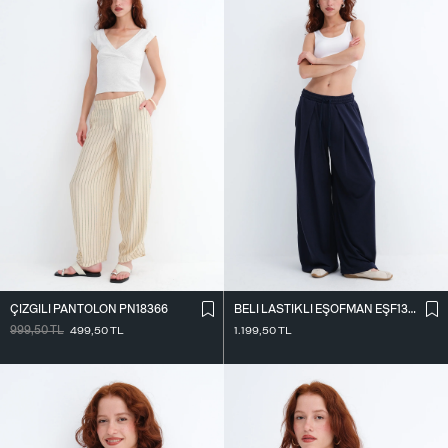
ÇIZGILI PANTOLON PN18366
BELI LASTIKLI EŞOFMAN EŞF13219
999,50
TL
499,50
TL
1.199,50
TL