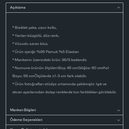
Açıklama
* Bisiklet yaka, uzun kollu,
* Yanları büzgülü, düz renk,
* Vücudu saran bluz,
* Ürün içeriği: %95 Pamuk %5 Elastan
* Mankenin üzerindeki ürün: 36/S bedendir.
* Numune ürünün ölçüleri:Boy: 45 cmGöğüs: 60 cmKol
Boyu: 56 cmÖlçülerde ±1-3 cm fark olabilir.
* Ürün fotoğrafları stüdyo ortamında çekilmiştir. Işık ve
ekran ayarlarından dolayı renklerde ton farklılıkları görülebilir.
Manken Bilgileri
Ödeme Seçenekleri