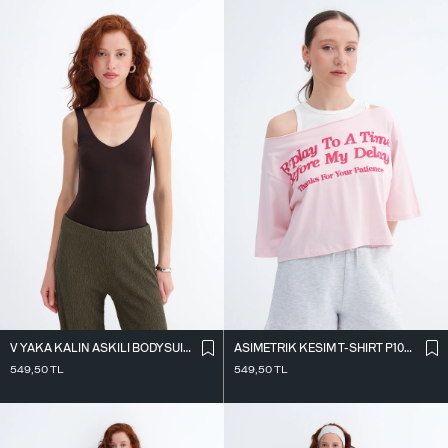
V YAKA KALIN ASKILI BODYSUIT A01075
ASIMETRIK KESIM T-SHIRT P10719
549,50
TL
549,50
TL