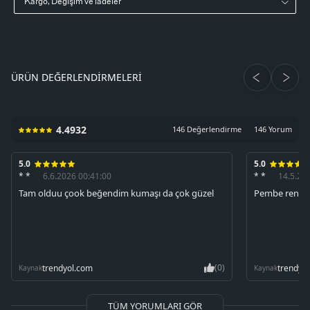
Kargo, Değişim ve iadeler
ÜRÜN DEĞERLENDIRMELERI
4.4932
146 Değerlendirme
146 Yorum
5.0
5.0
* *
6.6.2026 00:41:00
* *
14.5.20
Tam olduu çook beğendim kumaşı da çok güzel
Pembe rengin
(0)
trendyol.com
trendyo
Kaynak
Kaynak
TÜM YORUMLARI GÖR