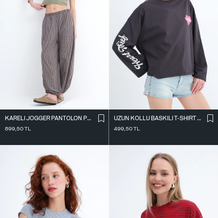
KARELI JOGGER PANTOLON PN18222
UZUN KOLLU BASKILI T-SHIRT P10696
899,50
TL
499,50
TL