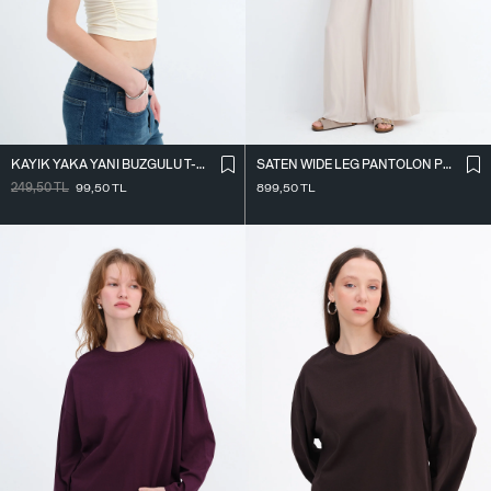
KAYIK YAKA YANI BÜZGÜLÜ T-SHIRT P0653
SATEN WIDE LEG PANTOLON PN17298
249,50
TL
99,50
TL
899,50
TL