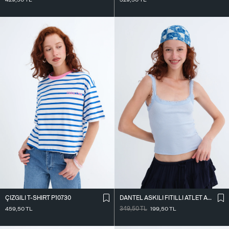
ÇIZGILI T-SHIRT P10730
DANTEL ASKILI FITILLI ATLET A261020
459,50
TL
349,50
TL
199,50
TL