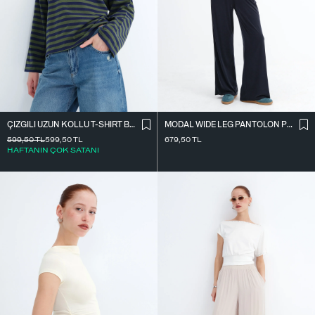
ÇIZGILI UZUN KOLLU T-SHIRT B10644
MODAL WIDE LEG PANTOLON PN12415
599,50
TL
599,50
TL
679,50
TL
HAFTANIN ÇOK SATANI