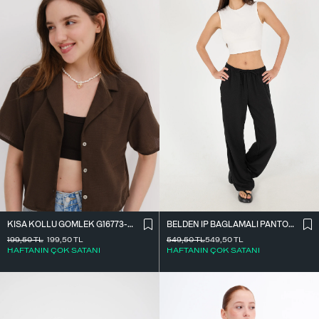
BELDEN İ̇P BAĞLAMALI PANTOLON PN16372-İ6
KISA KOLLU GÖMLEK G16773-Z8
549,50
TL
549,50
TL
199,50
TL
199,50
TL
HAFTANIN ÇOK SATANI
HAFTANIN ÇOK SATANI