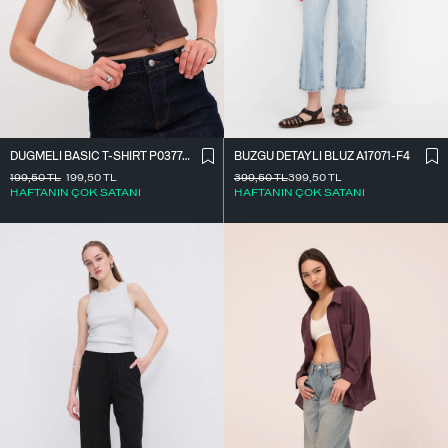
DÜĞMELI BASIC T-SHIRT P0377-K12
BÜZGÜ DETAYLI BLUZ A17071-F4
199,50
TL
199,50
TL
399,50
TL
399,50
TL
HAFTANIN ÇOK SATANI
HAFTANIN ÇOK SATANI