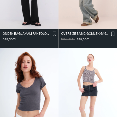
ÖNDEN BAĞLAMALI PANTOLON PN16791-W12
OVERSIZE BASIC GÖMLEK G4612-Z2
699,50
TL
699,50
TL
299,50
TL