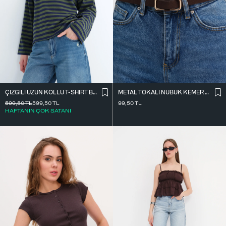
ÇIZGILI UZUN KOLLU T-SHIRT B10644
METAL TOKALI NUBUK KEMER K2004-1
599,50
TL
599,50
TL
99,50
TL
HAFTANIN ÇOK SATANI