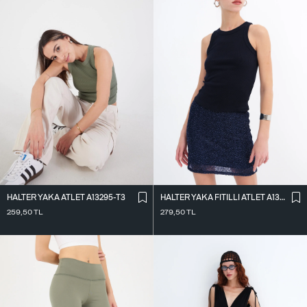
HALTER YAKA ATLET A13295-T3
HALTER YAKA FITILLI ATLET A13294-L7
259,50
TL
279,50
TL