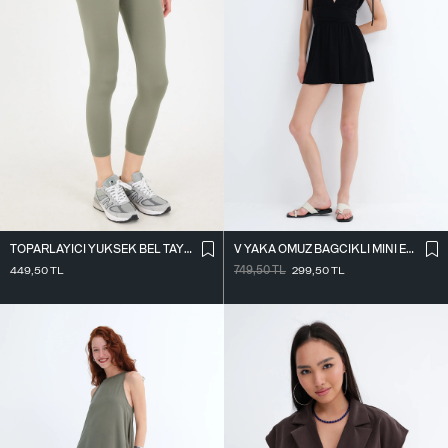
TOPARLAYICI YÜKSEK BEL TAYT TYT4000-R11
V YAKA OMUZ BAĞCIKLI MINI ELBISE E3394
449,50
TL
749,50
TL
299,50
TL