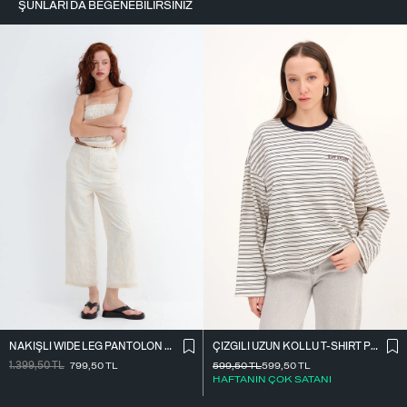
ŞUNLARI DA BEĞENEBILIRSINIZ
NAKIŞLI WIDE LEG PANTOLON PN01918
ÇIZGILI UZUN KOLLU T-SHIRT P10522
1.399,50
TL
799,50
TL
599,50
TL
599,50
TL
HAFTANIN ÇOK SATANI