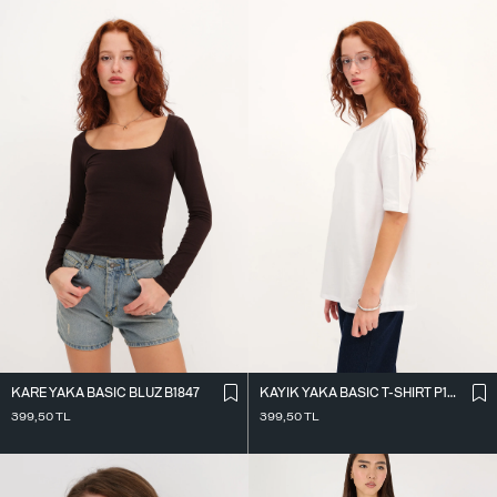
KARE YAKA BASIC BLUZ B1847
KAYIK YAKA BASIC T-SHIRT P1822
399,50
TL
399,50
TL