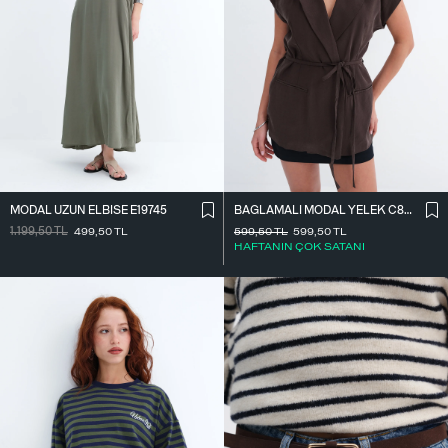
MODAL UZUN ELBISE E19745
BAĞLAMALI MODAL YELEK C8021
1.199,50
TL
499,50
TL
599,50
TL
599,50
TL
HAFTANIN ÇOK SATANI