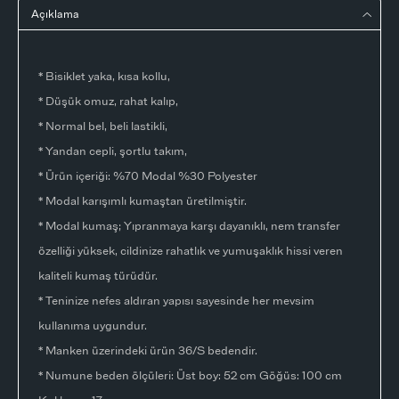
Açıklama
* Bisiklet yaka, kısa kollu,
* Düşük omuz, rahat kalıp,
* Normal bel, beli lastikli,
* Yandan cepli, şortlu takım,
* Ürün içeriği: %70 Modal %30 Polyester
* Modal karışımlı kumaştan üretilmiştir.
* Modal kumaş; Yıpranmaya karşı dayanıklı, nem transfer
özelliği yüksek, cildinize rahatlık ve yumuşaklık hissi veren
kaliteli kumaş türüdür.
* Teninize nefes aldıran yapısı sayesinde her mevsim
kullanıma uygundur.
* Manken üzerindeki ürün 36/S bedendir.
* Numune beden ölçüleri: Üst boy: 52 cm Göğüs: 100 cm