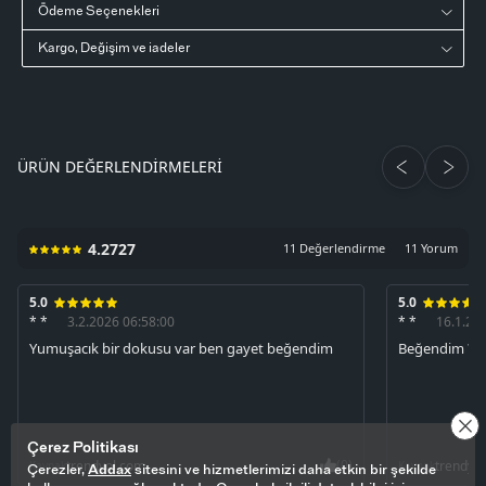
Ödeme Seçenekleri
Kargo, Değişim ve iadeler
ÜRÜN DEĞERLENDIRMELERI
4.2727
11 Değerlendirme
11 Yorum
5.0
5.0
* *
3.2.2026 06:58:00
* *
16.1.20
Yumuşacık bir dokusu var ben gayet beğendim
Beğendim ??
Çerez Politikası
(0)
trendyol.com
trendyo
Kaynak
Kaynak
Çerezler,
Addax
sitesini ve hizmetlerimizi daha etkin bir şekilde