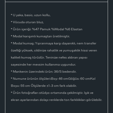
* U yaka, basic, uzun kollu,
* Vücuda oturan bluz,
* Ürün içeriği: %47 Pamuk %Modal %6 Elastan
* Modal karışımlı kumaştan üretilmiştir.
* Modal kumaş; Yıpranmaya karşı dayanıklı, nem transfer
özelliği yüksek, cildinize rahatlık ve yumuşaklık hissi veren
kaliteli kumaş türüdür. Teninize nefes aldıran yapısı
sayesinde her mevsim kullanıma uygundur.
* Mankenin üzerindeki ürün: 36/S bedendir.
* Numune ürünün ölçüleri:Boy: 46 cmGöğüs: 60 cmKol
Boyu: 55 cm Ölçülerde ±1-3 cm fark olabilir.
* Ürün fotoğrafları stüdyo ortamında çekilmiştir. Işık ve
ekran ayarlarından dolayı renklerde ton farklılıkları görülebilir.