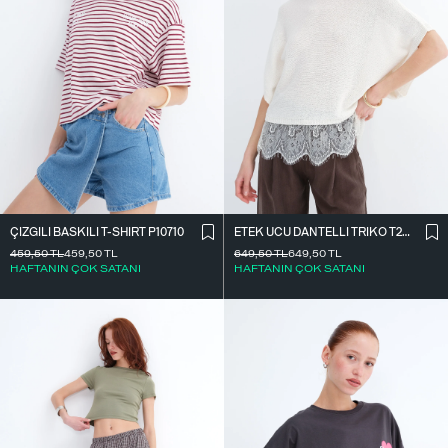
ÇIZGILI BASKILI T-SHIRT P10710
ETEK UCU DANTELLI TRIKO T261025
459,50
TL
459,50
TL
649,50
TL
649,50
TL
HAFTANIN ÇOK SATANI
HAFTANIN ÇOK SATANI