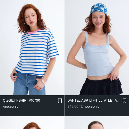
ÇIZGILI T-SHIRT P10730
DANTEL ASKILI FITILLI ATLET A261020
459,50
TL
349,50
TL
199,50
TL