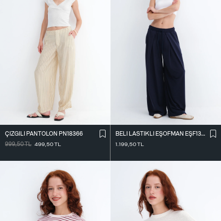
ÇIZGILI PANTOLON PN18366
BELI LASTIKLI EŞOFMAN EŞF13219
999,50
TL
499,50
TL
1.199,50
TL