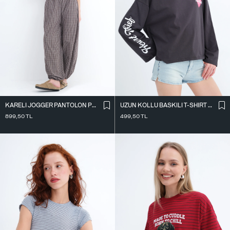
KARELI JOGGER PANTOLON PN18222
UZUN KOLLU BASKILI T-SHIRT P10696
899,50
TL
499,50
TL