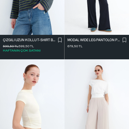
ÇIZGILI UZUN KOLLU T-SHIRT B10644
MODAL WIDE LEG PANTOLON PN12415
599,50
TL
599,50
TL
679,50
TL
HAFTANIN ÇOK SATANI