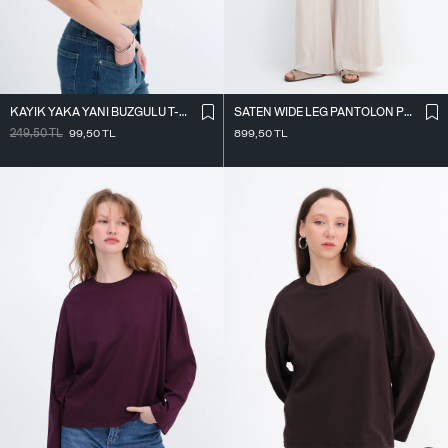
KAYIK YAKA YANI BÜZGÜLÜ T-SHIRT P0653
SATEN WIDE LEG PANTOLON PN17298
249,50
TL
99,50
TL
899,50
TL