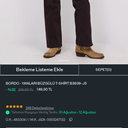
BLUZ
ETEK
BERE - ŞAPKA
T-SHIRT
FULAR-SAÇ BANDI
GÖMLEK
PARFÜM
BÜSTIYER
VÜCUT AKSESUARI
ELBISE
Bekleme Listeme Ekle
SEPET(
0
)
PIJAMA TAKIMI
BORDO - YANLARI BÜZGÜLÜ T-SHIRT B3939-J5
149,50
TL
- %32
219,50
TL
248 Değerlendirme
Tahmini Kargoya Veriliş Tarihi :
10 Ağustos - 12 Ağustos
Ü.K. :
463304
/
/
M.K. :
ADX-0003247132