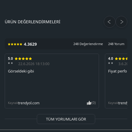
ÜRÜN DEĞERLENDIRMELERI
4.3629
248 Değerlendirme
248 Yorum
5.0
4.0
* *
22.6.2026 18:13:00
* *
3.6.202
Görseldeki gibi
Fiyat perfor
(0)
trendyol.com
trendyo
Kaynak
Kaynak
TÜM YORUMLARI GÖR