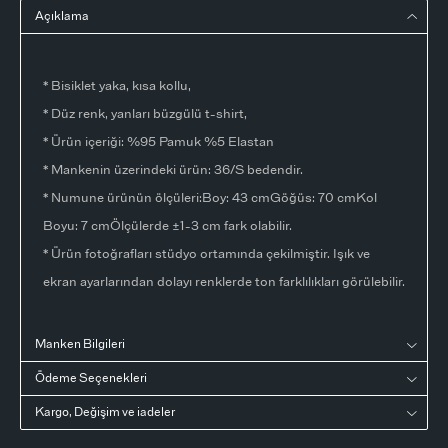
Açıklama
* Bisiklet yaka, kısa kollu,
* Düz renk, yanları büzgülü t-shirt,
* Ürün içeriği: %95 Pamuk %5 Elastan
* Mankenin üzerindeki ürün: 36/S bedendir.
* Numune ürünün ölçüleri:Boy: 43 cmGöğüs: 70 cmKol
Boyu: 7 cmÖlçülerde ±1-3 cm fark olabilir.
* Ürün fotoğrafları stüdyo ortamında çekilmiştir. Işık ve
ekran ayarlarından dolayı renklerde ton farklılıkları görülebilir.
Manken Bilgileri
Ödeme Seçenekleri
Kargo, Değişim ve iadeler