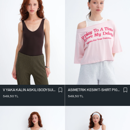
V YAKA KALIN ASKILI BODYSUIT A01075
ASIMETRIK KESIM T-SHIRT P10719
549,50
TL
549,50
TL