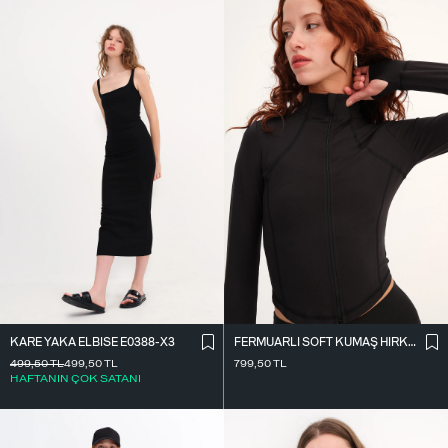
KARE YAKA ELBISE E0388-X3
FERMUARLI SOFT KUMAŞ HIRKA H0089
499,50
TL
499,50
TL
799,50
TL
HAFTANIN ÇOK SATANI