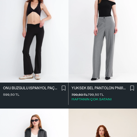
ÖNÜ BÜZGÜLÜ İ̇SPANYOL PAÇA TAYT TYT4009
YÜKSEK BEL PANTOLON PN8130-R4
599,50
TL
799,50
TL
799,50
TL
HAFTANIN ÇOK SATANI