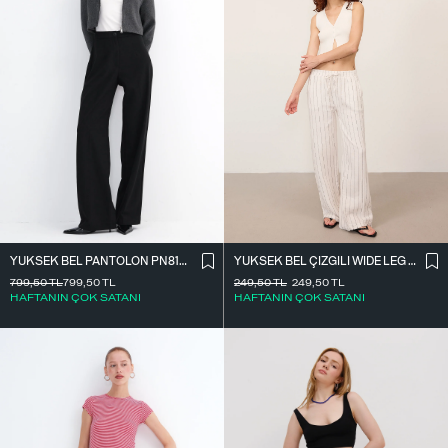
YÜKSEK BEL ÇIZGILI WIDE LEG PANTOLON PN13730-L4
YÜKSEK BEL PANTOLON PN8130-R4
249,50
TL
249,50
TL
799,50
TL
799,50
TL
HAFTANIN ÇOK SATANI
HAFTANIN ÇOK SATANI