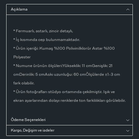
Açıklama
* Fermuarlı, astarlı, zincir detaylı,
* İç kısmında cep bulunmamaktadır.
* Ürün içeriği: Kumaş %100 Polivinilklorür Astar %100
Polyester
* Numune ürünün ölçüleri:Yükseklik: 11 cmGenişlik: 21
cmDerinlik: 5 cmAskı uzunluğu: 60 cmÖlçülerde ±1-3 cm
fark olabilir.
* Ürün fotoğrafları stüdyo ortamında çekilmiştir. Işık ve
ekran ayarlarından dolayı renklerde ton farklılıkları görülebilir.
Ödeme Seçenekleri
Kargo, Değişim ve iadeler