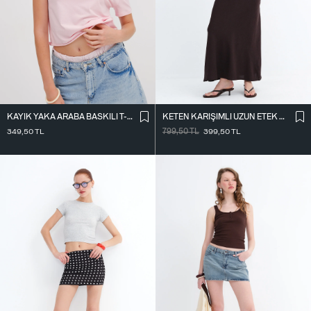
KAYIK YAKA ARABA BASKILI T-SHIRT P1802
KETEN KARIŞIMLI UZUN ETEK E18087
349,50
TL
799,50
TL
399,50
TL