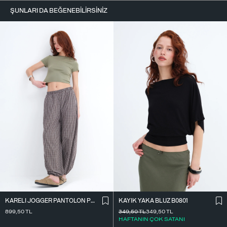
ŞUNLARI DA BEĞENEBILIRSINIZ
KARELI JOGGER PANTOLON PN18222
KAYIK YAKA BLUZ B0801
899,50
TL
349,50
TL
349,50
TL
HAFTANIN ÇOK SATANI