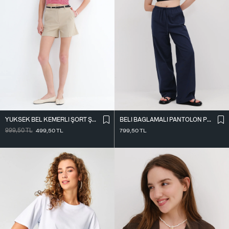
YÜKSEK BEL KEMERLI ŞORT Ş02336
BELI BAĞLAMALI PANTOLON PN17449
999,50
TL
499,50
TL
799,50
TL