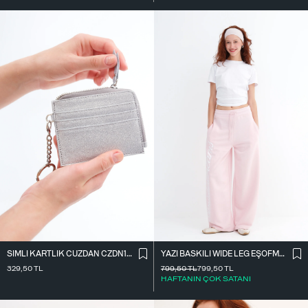
SIMLI KARTLIK CÜZDAN CZDN158
YAZI BASKILI WIDE LEG EŞOFMAN EŞF10698
329,50
TL
799,50
TL
799,50
TL
HAFTANIN ÇOK SATANI