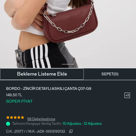
BLUZ
ETEK
BERE - ŞAPKA
T-SHIRT
FULAR-SAÇ BANDI
GÖMLEK
PARFÜM
BÜSTIYER
VÜCUT AKSESUARI
ELBISE
Bekleme Listeme Ekle
SEPET(
0
)
PIJAMA TAKIMI
BORDO - ZINCIR DETAYLI ASKILI ÇANTA Ç07-G9
149,50
TL
+2
SÜPER FİYAT
88 Değerlendirme
Tahmini Kargoya Veriliş Tarihi :
10 Ağustos - 12 Ağustos
Ü.K. :
21377
/
/
M.K. :
ADX-0003193132