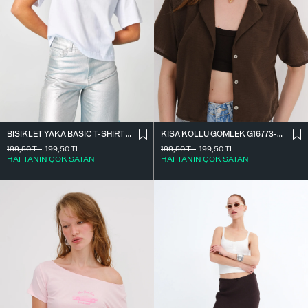
BISIKLET YAKA BASIC T-SHIRT P1002-E8
KISA KOLLU GÖMLEK G16773-Z8
199,50
TL
199,50
TL
199,50
TL
199,50
TL
HAFTANIN ÇOK SATANI
HAFTANIN ÇOK SATANI