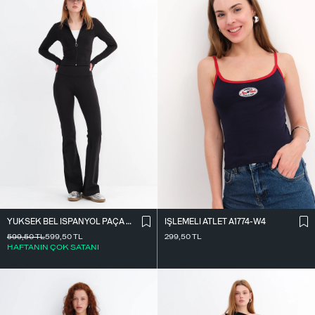
YÜKSEK BEL İ̇SPANYOL PAÇA TAYT TYT0048-E10
İ̇ŞLEMELI ATLET A1774-W4
599,50
TL
599,50
TL
299,50
TL
HAFTANIN ÇOK SATANI