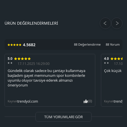
ÜRÜN DEĞERLENDIRMELERI
4.5682
88 Değerlendirme
88 Yorum
5.0
4.0
* *
17.11.2025 16:29:00
* *
17.10.2
Gündelik olarak sadece bu çantayı kullanmaya
Çok küçük ge
başladım gayet memnunum spor kombinlerle
uyumlu oluyor tavsiye ederek almanızı
öneriyorum
(0)
trendyol.com
trendyo
Kaynak
Kaynak
TÜM YORUMLARI GÖR