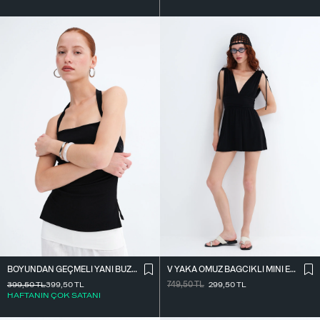
BOYUNDAN GEÇMELI YANI BÜZGÜLÜ BLUZ A390
V YAKA OMUZ BAĞCIKLI MINI ELBISE E3394
399,50
TL
399,50
TL
749,50
TL
299,50
TL
HAFTANIN ÇOK SATANI