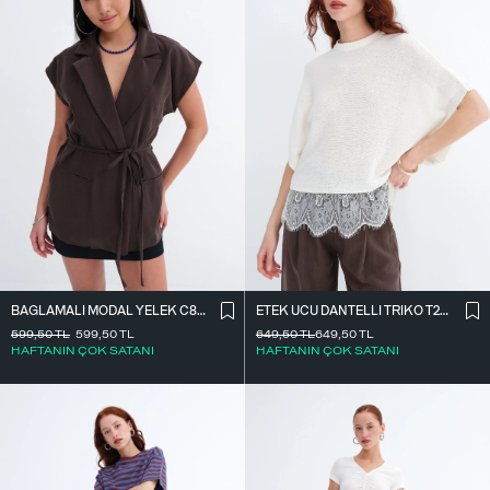
BAĞLAMALI MODAL YELEK C8021
ETEK UCU DANTELLI TRIKO T261025
599,50
TL
599,50
TL
649,50
TL
649,50
TL
HAFTANIN ÇOK SATANI
HAFTANIN ÇOK SATANI