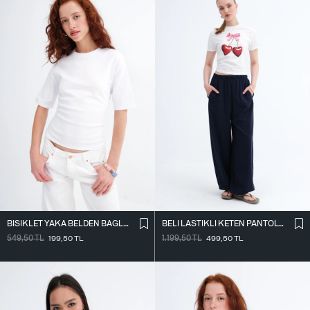
BISIKLET YAKA BELDEN BAĞLAMALI T-SHIRT P261071
BELI LASTIKLI KETEN PANTOLON PN18273
549,50
TL
199,50
TL
1.199,50
TL
499,50
TL