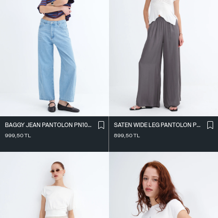
BAGGY JEAN PANTOLON PN10027
SATEN WIDE LEG PANTOLON PN17298
999,50
TL
899,50
TL