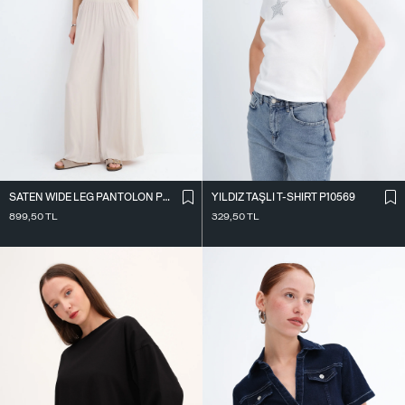
SATEN WIDE LEG PANTOLON PN17298
YILDIZ TAŞLI T-SHIRT P10569
899,50
TL
329,50
TL