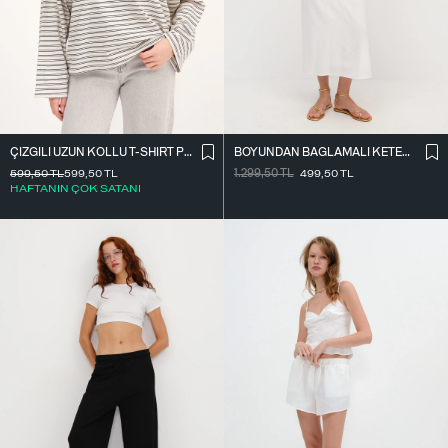
ÇIZGILI UZUN KOLLU T-SHIRT P10522
BOYUNDAN BAĞLAMALI KETEN KARIŞIMLI ELBISE E17497
599,50
TL
599,50
TL
1.299,50
TL
499,50
TL
HAFTANIN ÇOK SATANI