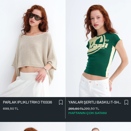
PARLAK İ̇PLIKLI TRIKO T10336
YANLARI ŞERITLI BASKILI T-SHIRT P9035
699,50
TL
299,50
TL
299,50
TL
HAFTANIN ÇOK SATANI