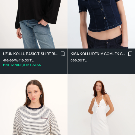
UZUN KOLLU BASIC T-SHIRT B10571
KISA KOLLU DENIM GÖMLEK G17600
419,50
TL
419,50
TL
899,50
TL
HAFTANIN ÇOK SATANI