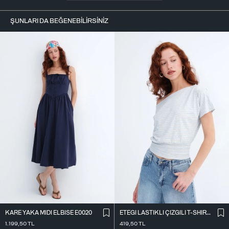
ŞUNLARI DA BEĞENEBILIRSINIZ
KARE YAKA MIDI ELBISE E0020
ETEĞI LASTIKLI ÇIZGILI T-SHIRT P10733
1.199,50
TL
419,50
TL