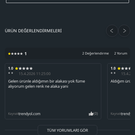
ÜRÜN DEĞERLENDIRMELERI
1
2 Değerlendirme
2 Yorum
1.0
1.0
* *
15.4.2026 11:25:00
* *
15.4.20
Gelen ürünle aldığımın bir alakası yok füme
Aldığım ürünl
alıyorum gelen renk ne alaka yani
(0)
trendyol.com
trendyo
Kaynak
Kaynak
TÜM YORUMLARI GÖR