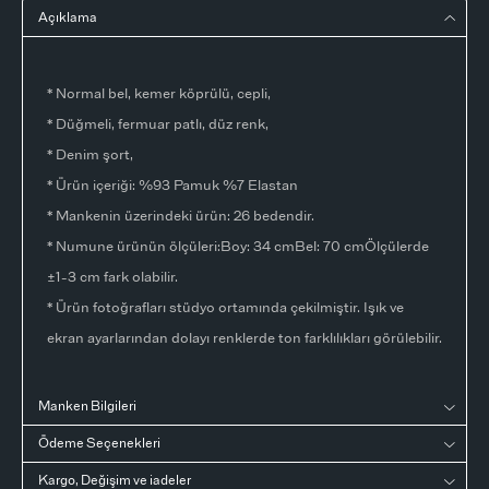
Açıklama
* Normal bel, kemer köprülü, cepli,
* Düğmeli, fermuar patlı, düz renk,
* Denim şort,
* Ürün içeriği: %93 Pamuk %7 Elastan
* Mankenin üzerindeki ürün: 26 bedendir.
* Numune ürünün ölçüleri:Boy: 34 cmBel: 70 cmÖlçülerde
±1-3 cm fark olabilir.
* Ürün fotoğrafları stüdyo ortamında çekilmiştir. Işık ve
ekran ayarlarından dolayı renklerde ton farklılıkları görülebilir.
Manken Bilgileri
Ödeme Seçenekleri
Kargo, Değişim ve iadeler