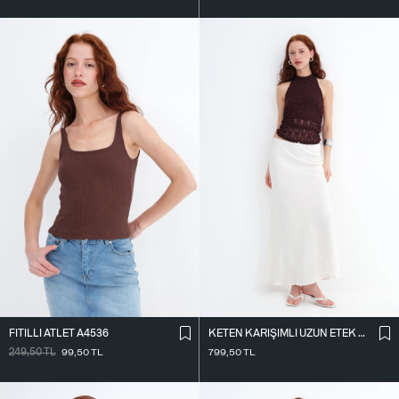
FITILLI ATLET A4536
KETEN KARIŞIMLI UZUN ETEK E18087
249,50
TL
99,50
TL
799,50
TL