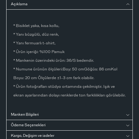
Açıklama
* Bisiklet yaka, kısa kollu,
* Yanı büzgülü, düz renk,
* Yanı fermuarlı t-shirt,
* Ürün içeriği: %100 Pamuk
* Mankenin üzerindeki ürün: 36/S bedendir.
* Numune ürünün ölçüleri:Boy: 50 cmGöğüs: 86 cmKol
Boyu: 20 cm Ölçülerde ±1-3 cm fark olabilir.
* Ürün fotoğrafları stüdyo ortamında çekilmiştir. Işık ve
ekran ayarlarından dolayı renklerde ton farklılıkları görülebilir.
Manken Bilgileri
Ödeme Seçenekleri
Kargo, Değişim ve iadeler