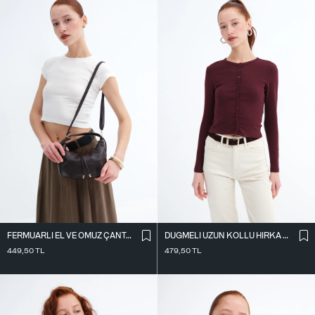
FERMUARLI EL VE OMUZ ÇANTASI Ç1064
DÜĞMELI UZUN KOLLU HIRKA H12302
449,50
TL
479,50
TL