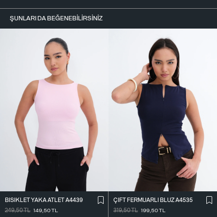
ŞUNLARI DA BEĞENEBILIRSINIZ
BISIKLET YAKA ATLET A4439
ÇIFT FERMUARLI BLUZ A4535
249,50
TL
149,50
TL
319,50
TL
199,50
TL