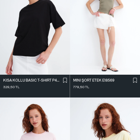
KISA KOLLU BASIC T-SHIRT P4368-1
MINI ŞORT ETEK E18569
329,50
TL
779,50
TL