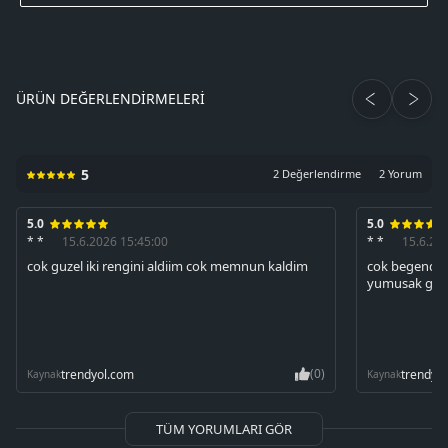
ÜRÜN DEĞERLENDIRMELERI
5
2 Değerlendirme
2 Yorum
5.0
5.0
* *
15.6.2026 15:45:00
* *
15.6.20
cok guzel iki rengini aldiim cok memnun kaldim
cok begendim
yumusak gaye
(0)
trendyol.com
trendyo
Kaynak
Kaynak
TÜM YORUMLARI GÖR