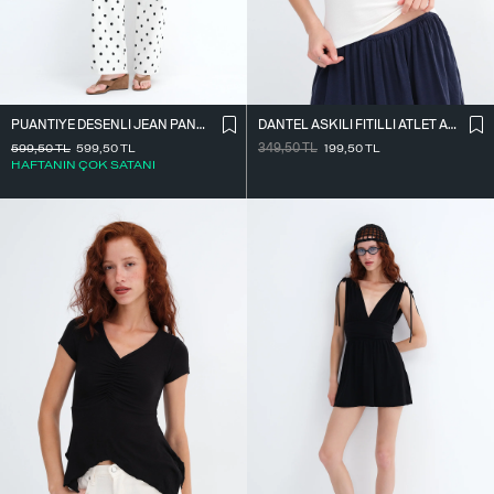
PUANTIYE DESENLI JEAN PANTOLON P.PN1071
DANTEL ASKILI FITILLI ATLET A261020
599,50
TL
599,50
TL
349,50
TL
199,50
TL
HAFTANIN ÇOK SATANI