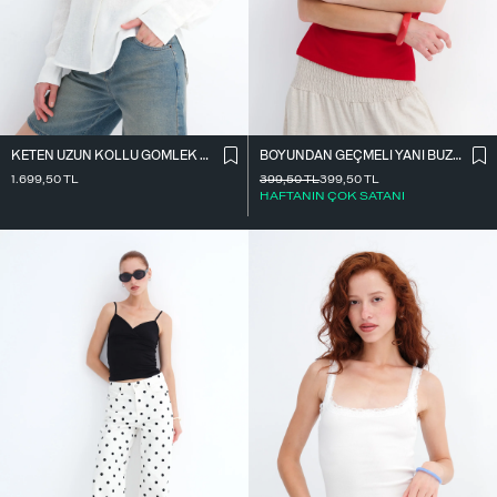
KETEN UZUN KOLLU GÖMLEK G18476
BOYUNDAN GEÇMELI YANI BÜZGÜLÜ BLUZ A390
1.699,50
TL
399,50
TL
399,50
TL
HAFTANIN ÇOK SATANI