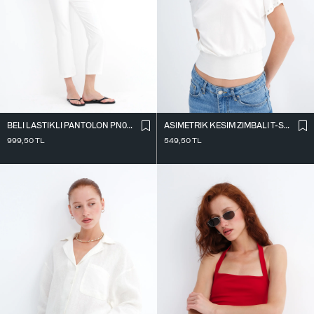
BELI LASTIKLI PANTOLON PN02286
ASIMETRIK KESIM ZIMBALI T-SHIRT P0994
999,50
TL
549,50
TL