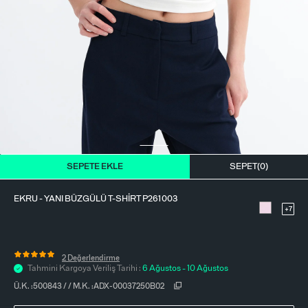
BLUZ
ETEK
BERE - ŞAPKA
T-SHIRT
FULAR-SAÇ BANDI
GÖMLEK
PARFÜM
BÜSTIYER
VÜCUT AKSESUARI
ELBISE
SEPETE EKLE
SEPET(
0
)
PIJAMA TAKIMI
EKRU - YANI BÜZGÜLÜ T-SHIRT P261003
+7
2 Değerlendirme
Tahmini Kargoya Veriliş Tarihi :
6 Ağustos - 10 Ağustos
Ü.K. :
500843
/
/
M.K. :
ADX-00037250B02