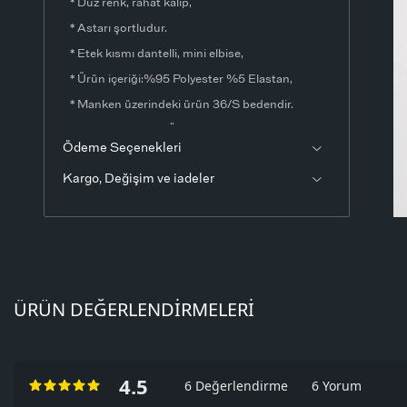
* Düz renk, rahat kalıp,
* Astarı şortludur.
* Etek kısmı dantelli, mini elbise,
* Ürün içeriği:%95 Polyester %5 Elastan,
* Manken üzerindeki ürün 36/S bedendir.
* Numune Beden Ölçüleri: Boy: 73 cm Göğüs:
Ödeme Seçenekleri
60 cm (1-3 cm arasında değişiklik gösterebilir)
Kargo, Değişim ve iadeler
* Ürün çekimlerinde renkler, ışık farklılığından
dolayı değişkelik gösterebilir.
ÜRÜN DEĞERLENDIRMELERI
4.5
6 Değerlendirme
6 Yorum