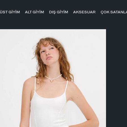
ÜST GİYİM
ALT GİYİM
DIŞ GİYİM
AKSESUAR
ÇOK SATANL