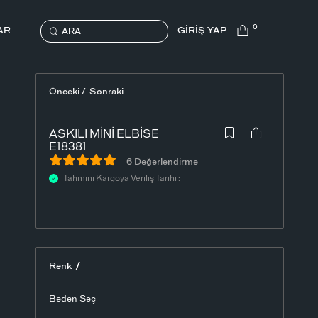
0
AR
GİRİŞ YAP
ARA
Önceki /
Sonraki
ASKILI MINI ELBISE
E18381
6 Değerlendirme
Tahmini Kargoya Veriliş Tarihi :
/
Renk
Beden Seç