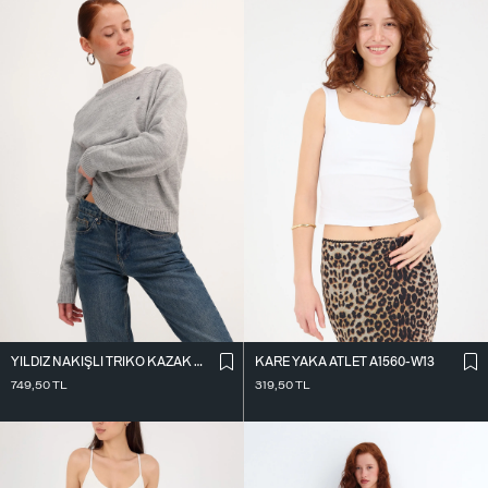
KARE YAKA ATLET A1560-W13
YILDIZ NAKIŞLI TRIKO KAZAK K3418-D4
319,50
TL
749,50
TL