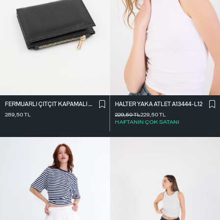
FERMUARLI ÇITÇIT KAPAMALI CÜZDAN CZDN118-F6
HALTER YAKA ATLET A13444-L12
289,50
TL
229,50
TL
229,50
TL
HAFTANIN ÇOK SATANI