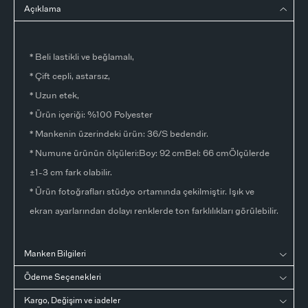
Açıklama
* Beli lastikli ve beğlamalı,
* Çift cepli, astarsız,
* Uzun etek,
* Ürün içeriği: %100 Polyester
* Mankenin üzerindeki ürün: 36/S bedendir.
* Numune ürünün ölçüleri:Boy: 92 cmBel: 66 cmÖlçülerde
±1-3 cm fark olabilir.
* Ürün fotoğrafları stüdyo ortamında çekilmiştir. Işık ve
ekran ayarlarından dolayı renklerde ton farklılıkları görülebilir.
Manken Bilgileri
Ödeme Seçenekleri
Kargo, Değişim ve iadeler