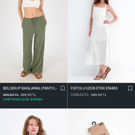
BELDEN İ̇P BAĞLAMALI PANTOLON PN16372-İ6
FISTOLU UZUN ETEK E18463
299,50
TL
299,50
TL
1.099,50
TL
399,50
TL
HAFTANIN ÇOK SATANI