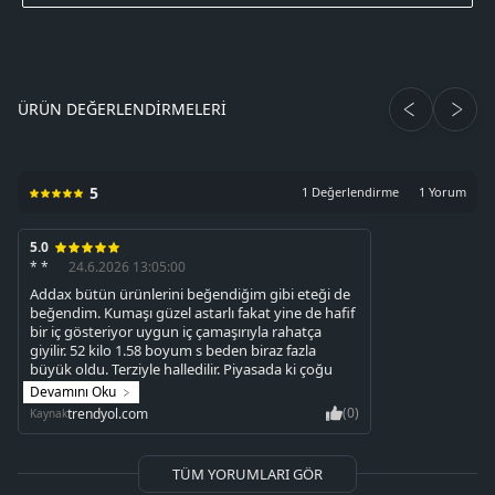
ÜRÜN DEĞERLENDIRMELERI
5
1 Değerlendirme
1 Yorum
5.0
* *
24.6.2026 13:05:00
Addax bütün ürünlerini beğendiğim gibi eteği de
beğendim. Kumaşı güzel astarlı fakat yine de hafif
bir iç gösteriyor uygun iç çamaşırıyla rahatça
giyilir. 52 kilo 1.58 boyum s beden biraz fazla
büyük oldu. Terziyle halledilir. Piyasada ki çoğu
beyaz eteğe göre çok daha iyi
Devamını Oku
(0)
trendyol.com
Kaynak
TÜM YORUMLARI GÖR