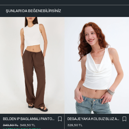
ŞUNLARI DA BEĞENEBILIRSINIZ
BELDEN İ̇P BAĞLAMALI PANTOLON PN16372-İ6
DEGAJE YAKA KOLSUZ BLUZ A0980
349,50
TL
349,50
TL
329,50
TL