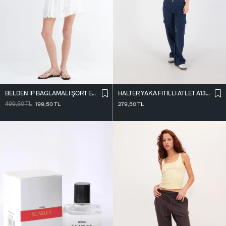
BELDEN İ̇P BAĞLAMALI ŞORT ETEK Ş16072-L7
HALTER YAKA FITILLI ATLET A13294-L7
499,50
TL
199,50
TL
279,50
TL