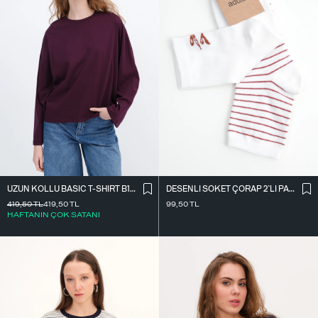
UZUN KOLLU BASIC T-SHIRT B10571
DESENLI SOKET ÇORAP 2`LI PAKET ÇRP3014
419,50
TL
419,50
TL
99,50
TL
HAFTANIN ÇOK SATANI