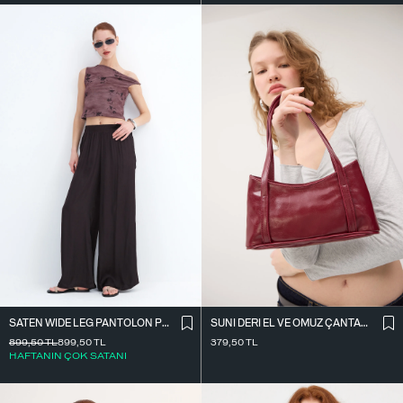
SATEN WIDE LEG PANTOLON PN17298
SUNI DERI EL VE OMUZ ÇANTASI Ç09-G11
899,50
TL
899,50
TL
379,50
TL
HAFTANIN ÇOK SATANI