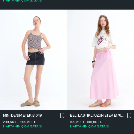
HAFTANIN ÇOK SATANI
MINI DENIM ETEK E1049
BELI LASTIKLI UZUN ETEK E17627
299,50
TL
299,50
TL
199,50
TL
199,50
TL
HAFTANIN ÇOK SATANI
HAFTANIN ÇOK SATANI