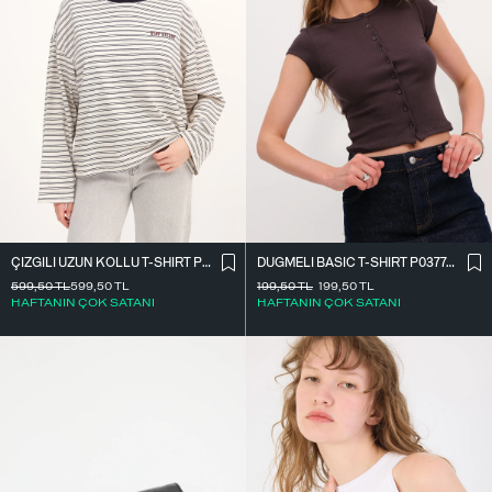
ÇIZGILI UZUN KOLLU T-SHIRT P10522
DÜĞMELI BASIC T-SHIRT P0377-K12
599,50
TL
599,50
TL
199,50
TL
199,50
TL
HAFTANIN ÇOK SATANI
HAFTANIN ÇOK SATANI