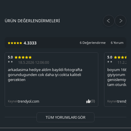
ÜRÜN DEĞERLENDIRMELERI
4.3333
6 Değerlendirme
6 Yorum
5.0
5.0
* *
18.5.2026 12:06:00
* *
11.2.20
arkadasima hediye aldim bayildi fotografta
boyum 166 59
gorundugunden cok daha iyi cokta kaliteli
giyiyorum L 
gercekten
genislemiyor 
tam oturdu s
(0)
trendyol.com
trendyo
Kaynak
Kaynak
TÜM YORUMLARI GÖR