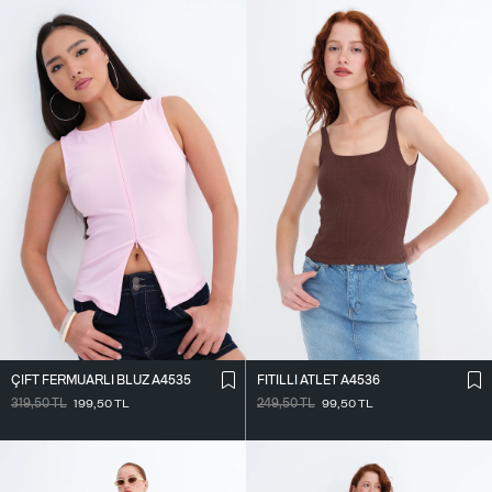
ÇIFT FERMUARLI BLUZ A4535
FITILLI ATLET A4536
319,50
TL
199,50
TL
249,50
TL
99,50
TL