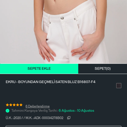
BLUZ
ETEK
BERE - ŞAPKA
T-SHIRT
FULAR-SAÇ BANDI
GÖMLEK
PARFÜM
BÜSTIYER
VÜCUT AKSESUARI
ELBISE
SEPETE EKLE
SEPET(
0
)
PIJAMA TAKIMI
EKRU - BOYUNDAN GEÇMELI SATEN BLUZ B16807-F4
6 Değerlendirme
Tahmini Kargoya Veriliş Tarihi :
6 Ağustos - 10 Ağustos
Ü.K. :
2020
/
/
M.K. :
ADX-00034278B02