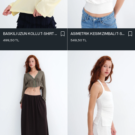
BASKILI UZUN KOLLU T-SHIRT P10734
ASIMETRIK KESIM ZIMBALI T-SHIRT P0994
499,50
TL
549,50
TL