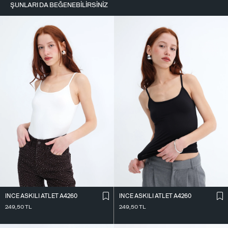
ŞUNLARI DA BEĞENEBILIRSINIZ
İ̇NCE ASKILI ATLET A4260
İ̇NCE ASKILI ATLET A4260
249,50
TL
249,50
TL