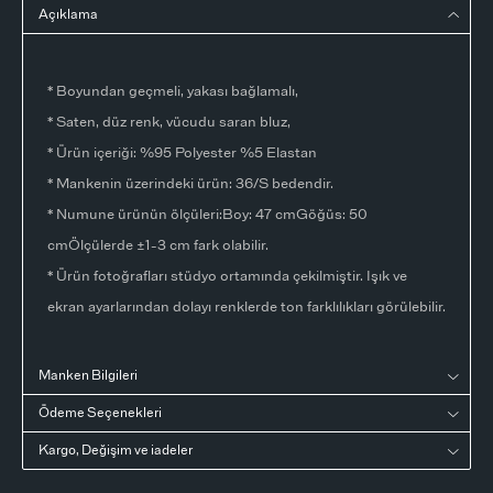
Açıklama
* Boyundan geçmeli, yakası bağlamalı,
* Saten, düz renk, vücudu saran bluz,
* Ürün içeriği: %95 Polyester %5 Elastan
* Mankenin üzerindeki ürün: 36/S bedendir.
* Numune ürünün ölçüleri:Boy: 47 cmGöğüs: 50
cmÖlçülerde ±1-3 cm fark olabilir.
* Ürün fotoğrafları stüdyo ortamında çekilmiştir. Işık ve
ekran ayarlarından dolayı renklerde ton farklılıkları görülebilir.
Manken Bilgileri
Ödeme Seçenekleri
Kargo, Değişim ve iadeler