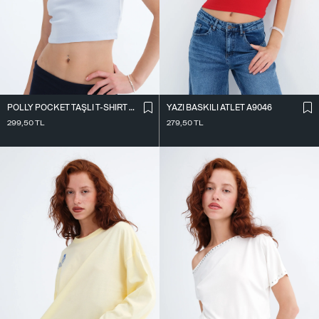
POLLY POCKET TAŞLI T-SHIRT P9044
YAZI BASKILI ATLET A9046
299,50
TL
279,50
TL