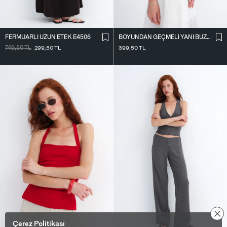
FERMUARLI UZUN ETEK E4506
BOYUNDAN GEÇMELI YANI BÜZGÜLÜ BLUZ A390
749,50
TL
299,50
TL
399,50
TL
Çerez Politikası