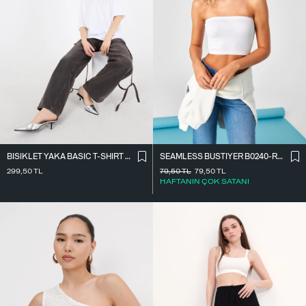
BISIKLET YAKA BASIC T-SHIRT P10111-D7
SEAMLESS BÜSTIYER B0240-R6R9
299,50
TL
79,50
TL
79,50
TL
HAFTANIN ÇOK SATANI