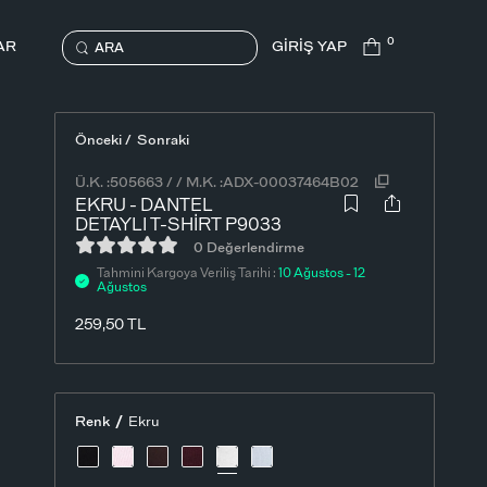
0
AR
GİRİŞ YAP
ARA
Önceki /
Sonraki
Ü.K. :
505663
/
/
M.K. :
ADX-00037464B02
EKRU - DANTEL
DETAYLI T-SHIRT P9033
0 Değerlendirme
Tahmini Kargoya Veriliş Tarihi :
10 Ağustos - 12
Ağustos
259,50
TL
/
Renk
Ekru