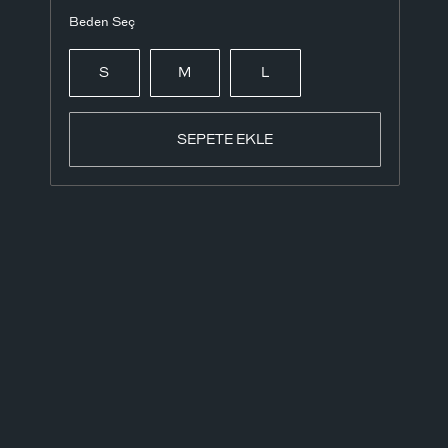
Beden Seç
S
M
L
SEPETE EKLE