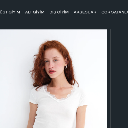
ÜST GİYİM
ALT GİYİM
DIŞ GİYİM
AKSESUAR
ÇOK SATANL