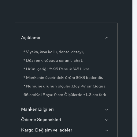
Açıklama
* V yaka, kısa kollu, dantel detaylı,
* Düz renk, vücudu saran t-shirt,
* Ürün içeriği: %95 Pamuk %5 Likra
* Mankenin üzerindeki ürün: 36/S bedendir.
* Numune ürünün ölçüleri:Boy: 47 cmGöğüs:
66 cmKol Boyu: 9 cm Ölçülerde ±1-3 cm fark
olabilir.
Manken Bilgileri
* Ürün fotoğrafları stüdyo ortamında
Ödeme Seçenekleri
çekilmiştir. Işık ve ekran ayarlarından dolayı
renklerde ton farklılıkları görülebilir.
Kargo, Değişim ve iadeler