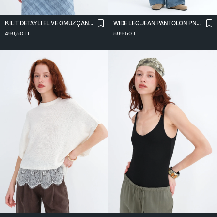
KILIT DETAYLI EL VE OMUZ ÇANTASI Ç41
WIDE LEG JEAN PANTOLON PN10030
499,50
TL
899,50
TL