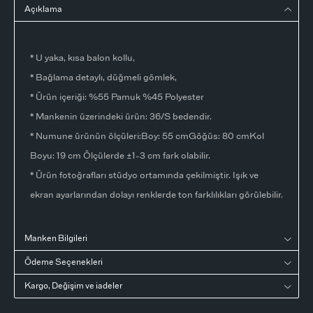
Açıklama
* U yaka, kısa balon kollu,
* Bağlama detaylı, düğmeli gömlek,
* Ürün içeriği: %55 Pamuk %45 Polyester
* Mankenin üzerindeki ürün: 36/S bedendir.
* Numune ürünün ölçüleri:Boy: 55 cmGöğüs: 80 cmKol
Boyu: 19 cm Ölçülerde ±1-3 cm fark olabilir.
* Ürün fotoğrafları stüdyo ortamında çekilmiştir. Işık ve
ekran ayarlarından dolayı renklerde ton farklılıkları görülebilir.
Manken Bilgileri
Ödeme Seçenekleri
Kargo, Değişim ve iadeler