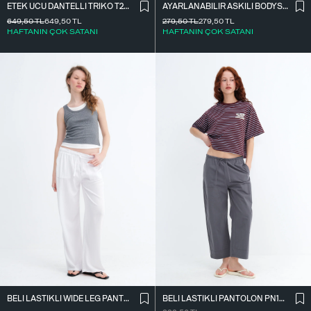
ETEK UCU DANTELLI TRIKO T261025
AYARLANABILIR ASKILI BODYSUIT Z2011
649,50
TL
649,50
TL
279,50
TL
279,50
TL
HAFTANIN ÇOK SATANI
HAFTANIN ÇOK SATANI
BELI LASTIKLI WIDE LEG PANTOLON PN2622
BELI LASTIKLI PANTOLON PN18178