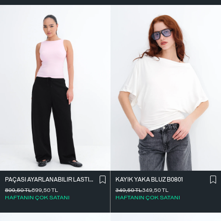
PAÇASI AYARLANABILIR LASTIKLI EŞOFMAN EŞF10690
KAYIK YAKA BLUZ B0801
899,50
TL
899,50
TL
349,50
TL
349,50
TL
HAFTANIN ÇOK SATANI
HAFTANIN ÇOK SATANI