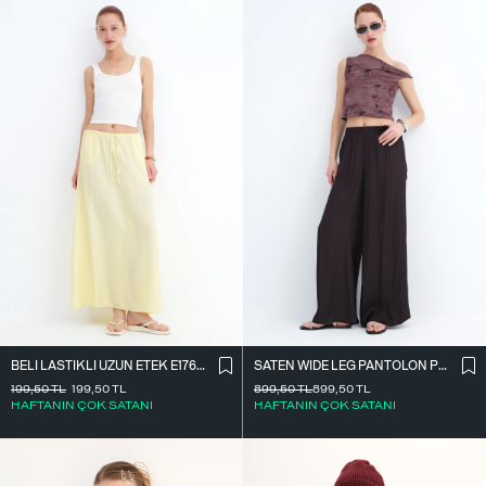
BELI LASTIKLI UZUN ETEK E17627
SATEN WIDE LEG PANTOLON PN17298
199,50
TL
199,50
TL
899,50
TL
899,50
TL
HAFTANIN ÇOK SATANI
HAFTANIN ÇOK SATANI