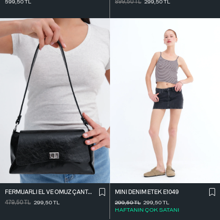
599,50
TL
899,50
TL
299,50
TL
FERMUARLI EL VE OMUZ ÇANTASI Ç1070
MINI DENIM ETEK E1049
479,50
TL
299,50
TL
299,50
TL
299,50
TL
HAFTANIN ÇOK SATANI