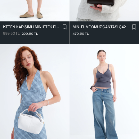
KETEN KARIŞIMLI MINI ETEK E18344
MINI EL VE OMUZ ÇANTASI Ç42
999,50
TL
299,50
TL
479,50
TL