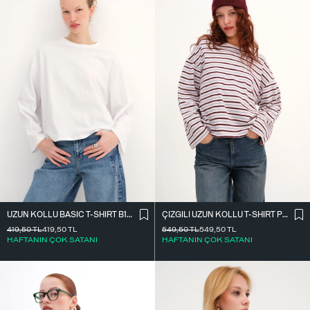
UZUN KOLLU BASIC T-SHIRT B10571
ÇIZGILI UZUN KOLLU T-SHIRT P10550
419,50
TL
419,50
TL
549,50
TL
549,50
TL
HAFTANIN ÇOK SATANI
HAFTANIN ÇOK SATANI