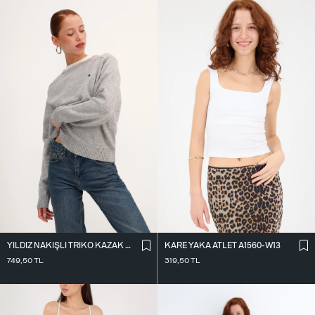
KARE YAKA ATLET A1560-W13
YILDIZ NAKIŞLI TRIKO KAZAK K3418-D4
319,50
TL
749,50
TL