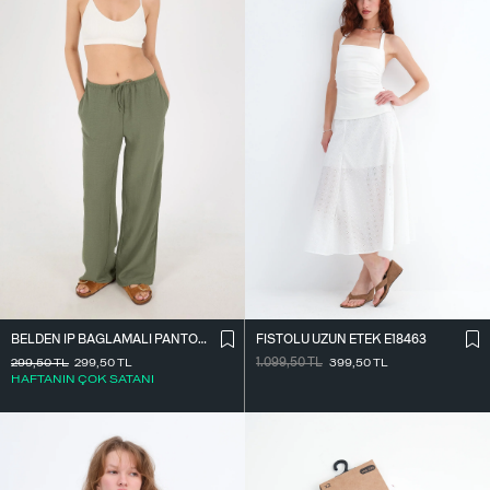
BELDEN İ̇P BAĞLAMALI PANTOLON PN16372-İ6
FISTOLU UZUN ETEK E18463
299,50
TL
299,50
TL
1.099,50
TL
399,50
TL
HAFTANIN ÇOK SATANI