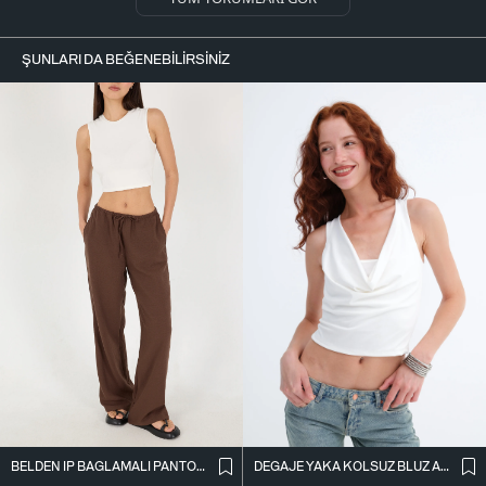
ŞUNLARI DA BEĞENEBILIRSINIZ
BELDEN İ̇P BAĞLAMALI PANTOLON PN16372-İ6
DEGAJE YAKA KOLSUZ BLUZ A0980