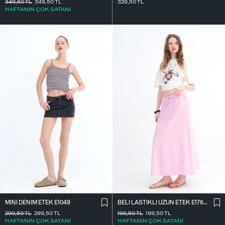
349,50
TL
349,50
TL
329,50
TL
HAFTANIN ÇOK SATANI
MINI DENIM ETEK E1049
BELI LASTIKLI UZUN ETEK E17627
299,50
TL
299,50
TL
199,50
TL
199,50
TL
HAFTANIN ÇOK SATANI
HAFTANIN ÇOK SATANI