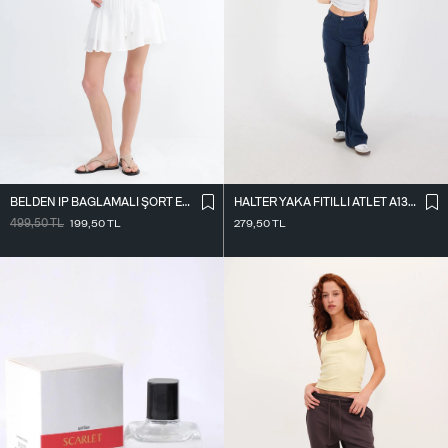
BELDEN İ̇P BAĞLAMALI ŞORT ETEK Ş16072-L7
HALTER YAKA FITILLI ATLET A13294-L7
499,50
TL
199,50
TL
279,50
TL