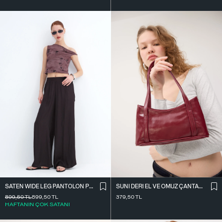
SATEN WIDE LEG PANTOLON PN17298
SUNI DERI EL VE OMUZ ÇANTASI Ç09-G11
899,50
TL
899,50
TL
379,50
TL
HAFTANIN ÇOK SATANI