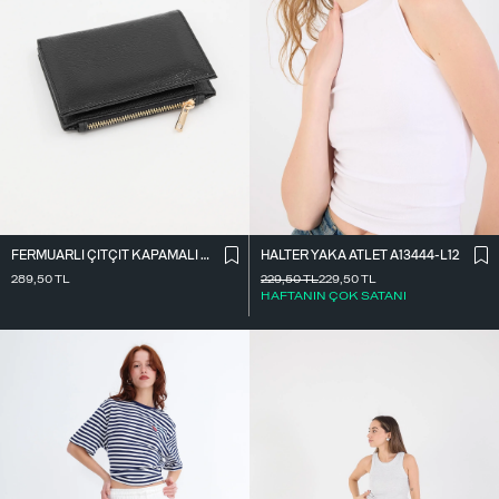
FERMUARLI ÇITÇIT KAPAMALI CÜZDAN CZDN118-F6
HALTER YAKA ATLET A13444-L12
289,50
TL
229,50
TL
229,50
TL
HAFTANIN ÇOK SATANI