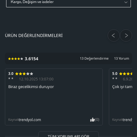
Kargo, Değişim ve iadeler
ÜRÜN DEĞERLENDIRMELERI
3.6154
13 Değerlendirme
13 Yorum
3.0
5.0
* *
12.10.2025 13:07:00
* *
6.9.202
Biraz gecelikimsi duruyor
Çok iyi tam o
(0)
trendyol.com
trendyo
Kaynak
Kaynak
TÜM YORUMLARI GÖR