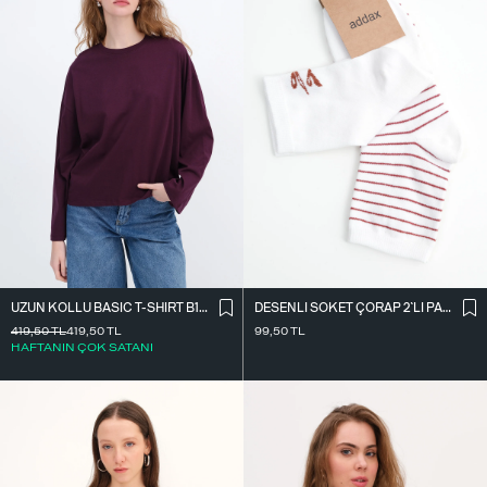
UZUN KOLLU BASIC T-SHIRT B10571
DESENLI SOKET ÇORAP 2`LI PAKET ÇRP3014
419,50
TL
419,50
TL
99,50
TL
HAFTANIN ÇOK SATANI