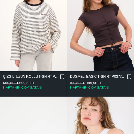
ÇIZGILI UZUN KOLLU T-SHIRT P10522
DÜĞMELI BASIC T-SHIRT P0377-K12
599,50
TL
599,50
TL
199,50
TL
199,50
TL
HAFTANIN ÇOK SATANI
HAFTANIN ÇOK SATANI