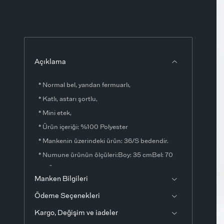
Açıklama
* Normal bel, yandan fermuarlı,
* Katlı, astarı şortlu,
* Mini etek,
* Ürün içeriği: %100 Polyester
* Mankenin üzerindeki ürün: 36/S bedendir.
* Numune ürünün ölçüleri:Boy: 35 cmBel: 70
cmÖlçülerde ±1-3 cm fark olabilir.
Manken Bilgileri
* Ürün fotoğrafları stüdyo ortamında
Ödeme Seçenekleri
çekilmiştir. Işık ve ekran ayarlarından dolayı
renklerde ton farklılıkları görülebilir.
Kargo, Değişim ve iadeler