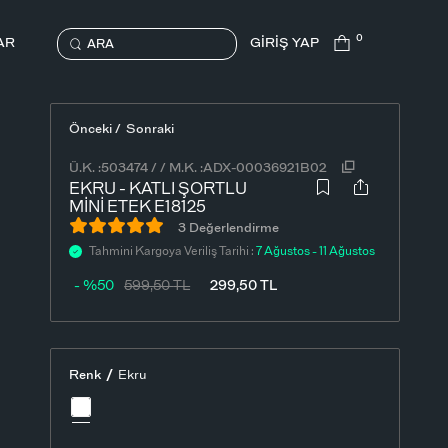
0
AR
GİRİŞ YAP
ARA
Önceki /
Sonraki
Ü.K. :
503474
/
/
M.K. :
ADX-00036921B02
EKRU - KATLI ŞORTLU
MINI ETEK E18125
3 Değerlendirme
Tahmini Kargoya Veriliş Tarihi :
7 Ağustos - 11 Ağustos
- %50
599,50
TL
299,50
TL
/
Renk
Ekru