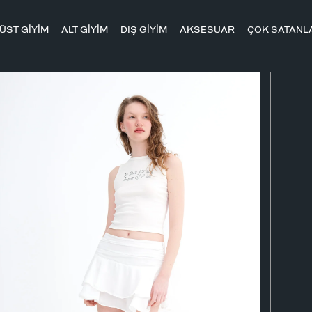
ÜST GİYİM
ALT GİYİM
DIŞ GİYİM
AKSESUAR
ÇOK SATANL